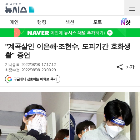
메인
랭킹
섹션
포토
"계곡살인 이은해·조현수, 도피기간 호화생
활" 증언
기사등록
2022/08/08 17:17:12
가
가
최종수정
2022/08/08 23:00:29
구글에서 선호하는 매체로 추가