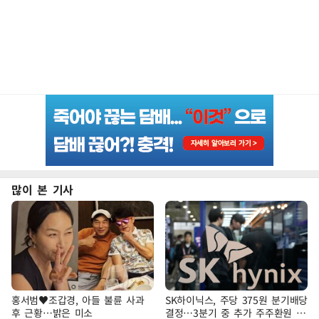
많이 본 기사
홍서범♥조갑경, 아들 불륜 사과
SK하이닉스, 주당 375원 분기배당
후 근황…밝은 미소
결정…3분기 중 추가 주주환원 발