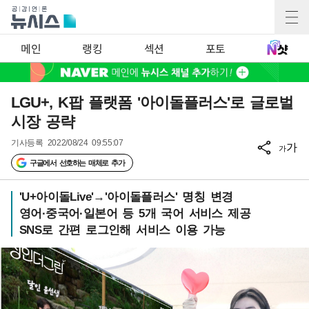
메인
랭킹
섹션
포토
LGU+, K팝 플랫폼 '아이돌플러스'로 글로벌
시장 공략
기사등록
2022/08/24 09:55:07
가
가
구글에서 선호하는 매체로 추가
'U+아이돌Live'→'아이돌플러스' 명칭 변경
영어·중국어·일본어 등 5개 국어 서비스 제공
SNS로 간편 로그인해 서비스 이용 가능