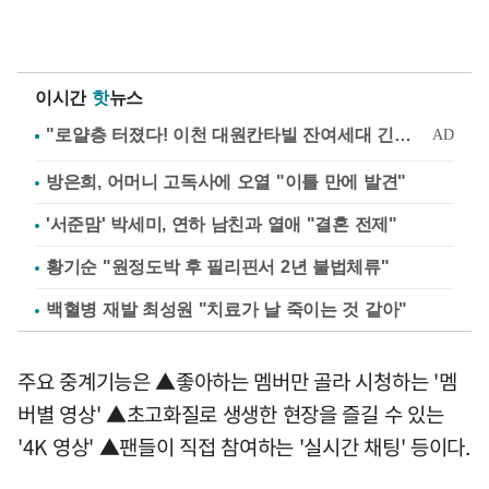
이시간
핫
뉴스
방은희, 어머니 고독사에 오열 "이틀 만에 발견"
'서준맘' 박세미, 연하 남친과 열애 "결혼 전제"
황기순 "원정도박 후 필리핀서 2년 불법체류"
백혈병 재발 최성원 "치료가 날 죽이는 것 같아"
주요 중계기능은 ▲좋아하는 멤버만 골라 시청하는 '멤
버별 영상' ▲초고화질로 생생한 현장을 즐길 수 있는
'4K 영상' ▲팬들이 직접 참여하는 '실시간 채팅' 등이다.