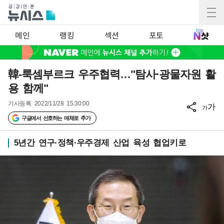
메인
랭킹
섹션
포토
韓-룩셈부르크 우주협력…"탐사·광물자원 활
용 함께"
기사등록
2022/11/28 15:30:00
가
가
구글에서 선호하는 매체로 추가
5년간 연구·정책·우주경제 산업 육성 협업키로