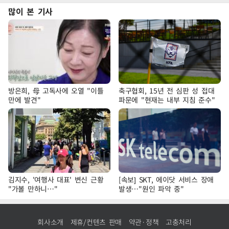
많이 본 기사
방은희, 母 고독사에 오열 "이틀
축구협회, 15년 전 심판 성 접대
만에 발견"
파문에 "현재는 내부 지침 준수"
김지수, '여행사 대표' 변신 근황
[속보] SKT, 에이닷 서비스 장애
"가볼 만하니…"
발생…"원인 파악 중"
회사소개
제휴/컨텐츠 판매
약관·정책
고충처리