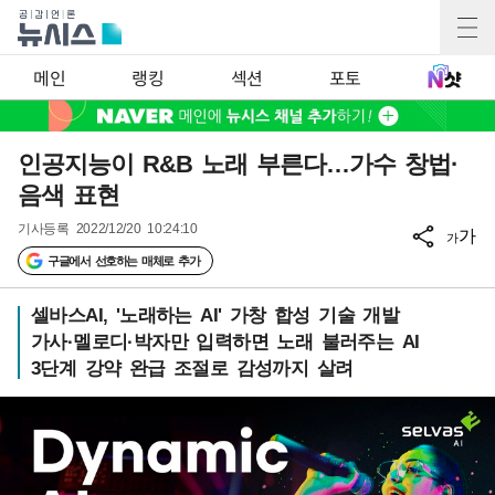
메인
랭킹
섹션
포토
인공지능이 R&B 노래 부른다…가수 창법·
음색 표현
기사등록
2022/12/20 10:24:10
가
가
구글에서 선호하는 매체로 추가
셀바스AI, '노래하는 AI' 가창 합성 기술 개발
가사·멜로디·박자만 입력하면 노래 불러주는 AI
3단계 강약 완급 조절로 감성까지 살려