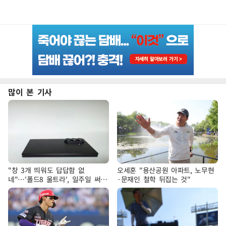
많이 본 기사
"창 3개 띄워도 답답함 없
오세훈 "용산공원 아파트, 노무현
네"…'폴드8 울트라', 일주일 써보
·문재인 철학 뒤집는 것"
니