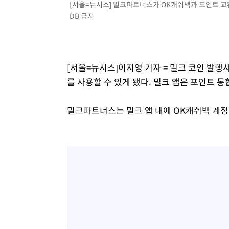
[서울=뉴시스] 밀크파트너스가 OK캐쉬백과 포인트 교환 
3시간 전 >
'최고 37도' 폭염 지속…강원동해안 최대 150㎜ 비
DB 금지
4시간 전 >
[속보]뉴욕증시 상승 마감…S&P 0.6% 나스닥 1.3%↑
[서울=뉴시스]이지영 기자 = 밀크 코인 발
를 사용할 수 있게 됐다. 밀크 앱은 포인트 통
밀크파트너스는 밀크 앱 내에 OK캐쉬백 계정