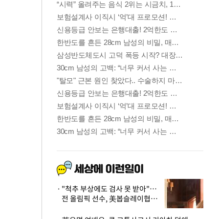
"척추 부상에도 검사 못 받아"…
전 올림픽 선수, 美봅슬레이협회
상대 소송