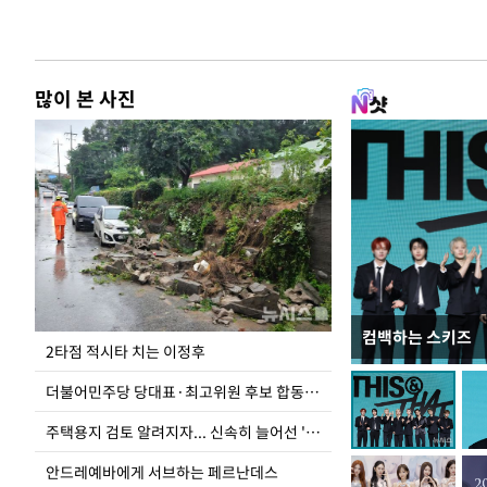
많이 본 사진
컴백하는 스키즈
청와대 일주일
2타점 적시타 치는 이정후
더불어민주당 당대표·최고위원 후보 합동연설회
주택용지 검토 알려지자... 신속히 늘어선 '근조화환'
안드레예바에게 서브하는 페르난데스