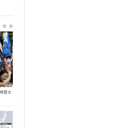
 바캉스
용산어린이정원 앞 즐비한 근조화환, 왜?
이번주 국회에는 