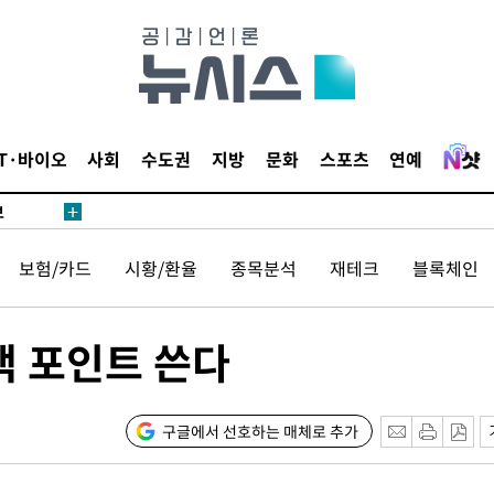
위해 뛸
승리
내일날씨]
IT·바이오
사회
수도권
지방
문화
스포츠
연예
 원해 아
보
보험/카드
시황/환율
종목분석
재테크
블록체인
견
백 포인트 쓴다
계속[다음
구글에서 선호하는 매체로 추가
겠다"
드려 죄송"