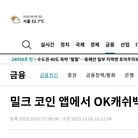
4시간 전 >
[속보]뉴욕증시 상승 마감…S&P 0.6% 나스닥 1.3%↑
2026.08.08 (토)
서울 32.7℃
-32197초 전 >
이강인 "아틀레티코 이적 기뻐…등번호 7번 의미보단 팀 
것"
-32132초 전 >
[속보]與 당대표 경선, 제주·인천 권리당원 투표 김민석 
-25906초 전 >
낮 최고 35도 '무더위'…동해안 시간당 30㎜ '강한 비'[
실시간
정치
국제
경제
금융
산업
-25176초 전 >
[속보]이강인 "감독님이 원하는 마음 느꼈고, 많은 트로피
틀레티코 이적"
-24958초 전 >
수도권 40도 육박 '펄펄'…동해안 일부 지역엔 호의주의
-23927초 전 >
온열질환 사망자 3명 늘어…누적 환자 3000명 돌파
금융
금융최신
증권
금융정책/통화
은행
-17872초 전 >
강릉에 시간당 81.4㎜ 물폭탄…도로 잠기고 담벼락 붕괴
-13979초 전 >
백운산서 80년근 천종산삼 9뿌리 발견…감정가 1.3억원
-11689초 전 >
선재도서 해루질 나섰다 실종 60대, 닷새 만에 숨진 채 발
밀크 코인 앱에서 OK캐쉬
-9223초 전 >
남자 농구, 나고야 아시안게임서 '홈팀' 일본과 한일전
-8599초 전 >
여수 오동도 해상서 모터보트 전복…1명 사망·1명 실종
등록 2023.10.02 17:00:00
수정 2023.10.02 18:12:04
-4826초 전 >
극한폭염 한풀 꺾이지만…'낮 최고 35도' 무더위, 열대야 
주 날씨]
-1844초 전 >
축구협회 "압수수색·성접대 논란 사과…쇄신의 기회로 삼
-361초 전 >
[속보]'압수수색·성접대 논란' 축구협회 "실망과 걱정 안겨