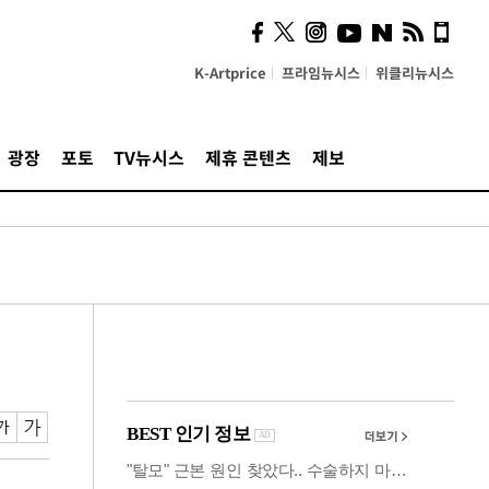
사이 해답 찾았죠"…알을
깨고 나온 '초자아'
K-Artprice
프라임뉴시스
위클리뉴시스
광장
포토
TV뉴시스
제휴 콘텐츠
제보