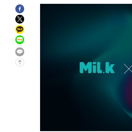
3시간 전 >
'최고 37도' 폭염 지속…강원동해안 최대 150㎜ 비
4시간 전 >
[속보]뉴욕증시 상승 마감…S&P 0.6% 나스닥 1.3%↑
-32197초 전 >
이강인 "아틀레티코 이적 기뻐…등번호 7번 의미보단 팀 
것"
-32132초 전 >
[속보]與 당대표 경선, 제주·인천 권리당원 투표 김민석 
-25906초 전 >
낮 최고 35도 '무더위'…동해안 시간당 30㎜ '강한 비'[
-25176초 전 >
[속보]이강인 "감독님이 원하는 마음 느꼈고, 많은 트로피
틀레티코 이적"
-24958초 전 >
수도권 40도 육박 '펄펄'…동해안 일부 지역엔 호의주의
-23927초 전 >
온열질환 사망자 3명 늘어…누적 환자 3000명 돌파
-17872초 전 >
강릉에 시간당 81.4㎜ 물폭탄…도로 잠기고 담벼락 붕괴
-13979초 전 >
백운산서 80년근 천종산삼 9뿌리 발견…감정가 1.3억원
-11689초 전 >
선재도서 해루질 나섰다 실종 60대, 닷새 만에 숨진 채 발
-9223초 전 >
남자 농구, 나고야 아시안게임서 '홈팀' 일본과 한일전
-8599초 전 >
여수 오동도 해상서 모터보트 전복…1명 사망·1명 실종
-4826초 전 >
극한폭염 한풀 꺾이지만…'낮 최고 35도' 무더위, 열대야 
주 날씨]
-1844초 전 >
축구협회 "압수수색·성접대 논란 사과…쇄신의 기회로 삼
-361초 전 >
[속보]'압수수색·성접대 논란' 축구협회 "실망과 걱정 안겨