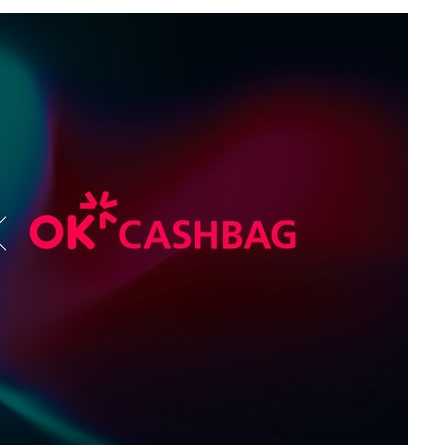
위해 뛸
승리
내일날씨]
 원해 아
보
견
계속[다음
겠다"
드려 죄송"