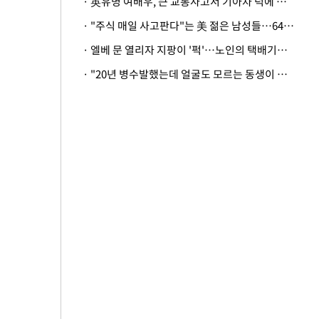
· 英유명 여배우, 큰 교통사고서 기아차 덕에 살았다
· "주식 매일 사고판다"는 美 젊은 남성들…64%가 "나는 인생의 패배자“
· 엘베 문 열리자 지팡이 '퍽'…노인의 택배기사 폭행 이유
· "20년 병수발했는데 얼굴도 모르는 동생이 유산 절반을"…배다른 형제 상속권 있을까