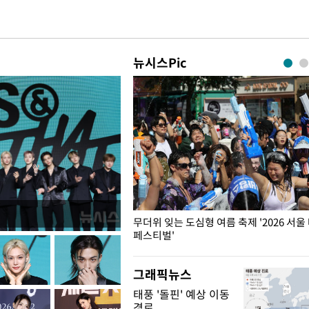
뉴시스Pic
무더위 잊는 도심형 여름 축제 '2026 서울
페스티벌'
그래픽뉴스
태풍 '돌핀' 예상 이동
경로