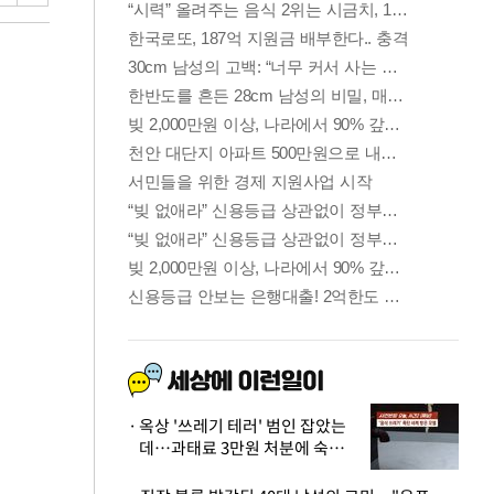
옥상 '쓰레기 테러' 범인 잡았는
데…과태료 3만원 처분에 숙박업
주 허탈