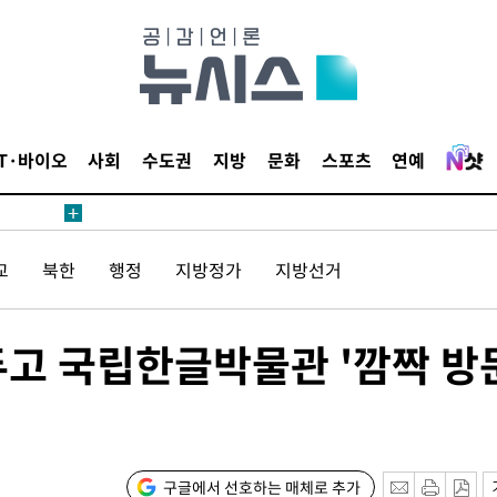
에서 두차
IT·바이오
사회
수도권
지방
문화
스포츠
연예
20일 후
교
북한
행정
지방정가
지방선거
에서 두차
20일 후
두고 국립한글박물관 '깜짝 방
구글에서 선호하는 매체로 추가