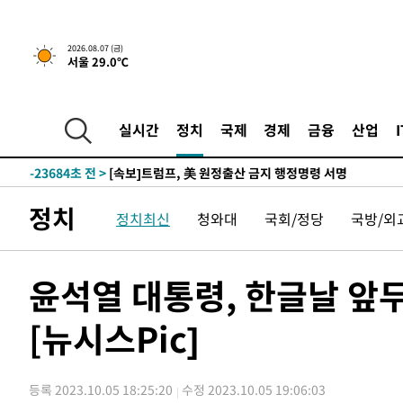
2026.08.07 (금)
서울 29.0℃
-21404초 전 >
[속보] 뉴욕증시, 일제 하락 마감…나스닥 0.06%↓
-31854초 전 >
입추에도 극한더위…서울 낮 39도 '폭염중대경보'
-26818초 전 >
이란, 호르무즈서 "적국 목표물들"과 대치로 남부 케슘섬
실시간
정치
국제
경제
금융
산업
례 큰 폭발음
-25533초 전 >
[속보]美, 폴리실리콘 수입 규제…파생제품 15% 관세, 1
발효
-23684초 전 >
[속보]트럼프, 美 원정출산 금지 행정명령 서명
-21384초 전 >
[속보] 뉴욕증시, 일제 하락 마감…나스닥 0.06%↓
정치
정치최신
청와대
국회/정당
국방/외
-31874초 전 >
입추에도 극한더위…서울 낮 39도 '폭염중대경보'
-26838초 전 >
이란, 호르무즈서 "적국 목표물들"과 대치로 남부 케슘섬
례 큰 폭발음
-25553초 전 >
[속보]美, 폴리실리콘 수입 규제…파생제품 15% 관세, 1
윤석열 대통령, 한글날 앞
발효
-23704초 전 >
[속보]트럼프, 美 원정출산 금지 행정명령 서명
[뉴시스Pic]
-21404초 전 >
[속보] 뉴욕증시, 일제 하락 마감…나스닥 0.06%↓
등록 2023.10.05 18:25:20
수정 2023.10.05 19:06:03