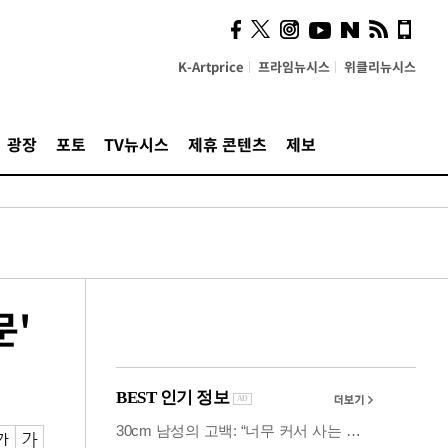
즈, 소리 봇짐 지고 세상으
로 "韓 요소 깊게 우려내"
K-Artprice
프라임뉴시스
위클리뉴시스
광장
포토
TV뉴시스
제휴 콘텐츠
제보
문'