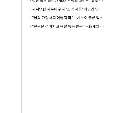
· 직장 불륜 발각된 40대 남성의 고민…"유포 동료 명예훼손·협박죄 고소 가능할까"
· 재취업한 시누이 위해 '조카 셔틀' 떠넘긴 남편…아내 "난 못한다"
· "남의 가정사 끼어들지 마"…시누이 불륜 덮으려는 남편에 억울한 아내
· "현관문 걷어차고 욕설 녹음 반복"…18개월 아기 키우는 집 뒤흔든 '앞집의 비극'