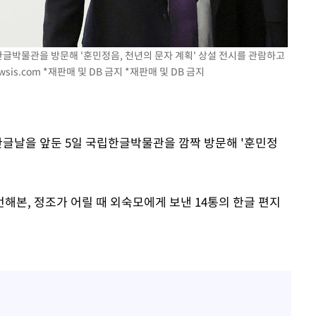
한글박물관을 방문해 '훈민정음, 천년의 문자 계획' 상설 전시를 관람하고
wsis.com
*재판매 및 DB 금지 *재판매 및 DB 금지
 한글날을 앞둔 5일 국립한글박물관을 깜짝 방문해 '훈민정
해본, 정조가 어릴 때 외숙모에게 보낸 14통의 한글 편지