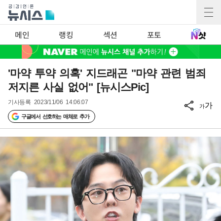
메인
랭킹
섹션
포토
'마약 투약 의혹' 지드래곤 "마약 관련 범죄
저지른 사실 없어" [뉴시스Pic]
기사등록
2023/11/06 14:06:07
가
가
구글에서 선호하는 매체로 추가