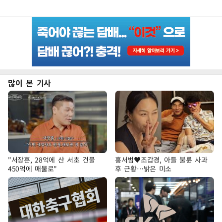
많이 본 기사
"서장훈, 28억에 산 서초 건물
홍서범♥조갑경, 아들 불륜 사과
450억에 매물로"
후 근황…밝은 미소