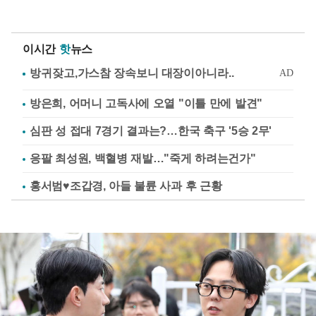
이시간
핫
뉴스
방은희, 어머니 고독사에 오열 "이틀 만에 발견"
심판 성 접대 7경기 결과는?…한국 축구 '5승 2무'
응팔 최성원, 백혈병 재발…"죽게 하려는건가"
홍서범♥조갑경, 아들 불륜 사과 후 근황