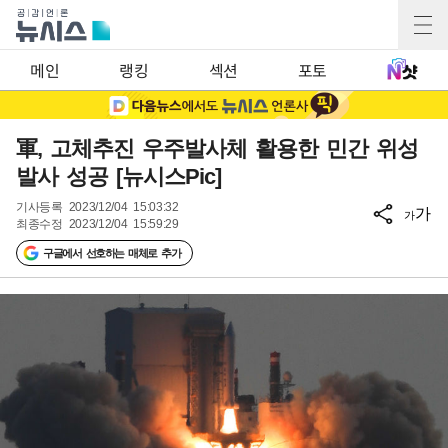
메인
랭킹
섹션
포토
軍, 고체추진 우주발사체 활용한 민간 위성
발사 성공 [뉴시스Pic]
기사등록
2023/12/04 15:03:32
가
가
최종수정
2023/12/04 15:59:29
구글에서 선호하는 매체로 추가