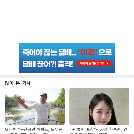
많이 본 기사
오세훈 "용산공원 아파트, 노무현
"손 떨림 포착"…카라 한승연, 건