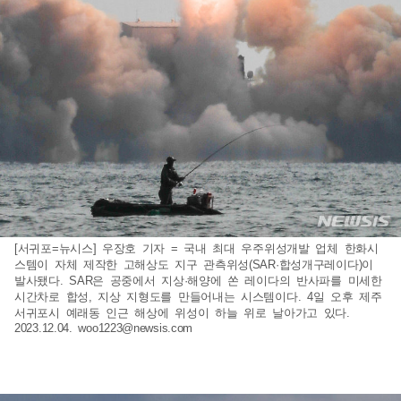
[서귀포=뉴시스] 우장호 기자 = 국내 최대 우주위성개발 업체 한화시
스템이 자체 제작한 고해상도 지구 관측위성(SAR·합성개구레이다)이
발사됐다. SAR은 공중에서 지상·해양에 쏜 레이다의 반사파를 미세한
시간차로 합성, 지상 지형도를 만들어내는 시스템이다. 4일 오후 제주
서귀포시 예래동 인근 해상에 위성이 하늘 위로 날아가고 있다.
2023.12.04.
woo1223@newsis.com