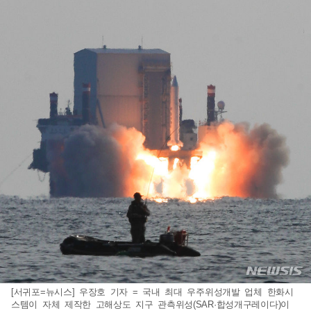
[서귀포=뉴시스] 우장호 기자 = 국내 최대 우주위성개발 업체 한화시
스템이 자체 제작한 고해상도 지구 관측위성(SAR·합성개구레이다)이