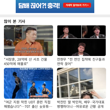
많이 본 기사
"서장훈, 28억에 산 서초 건물
전현무 "전 연인 집착에 친구들과
450억에 매물로"
연락 끊어"
"여군 지원 막힌 UDT 훈련 직접
박찬민 딸 박민하, 배우·국가대표
해봤습니다"…707 출신 女유튜버
병행하더니…여유로운 근황 공개