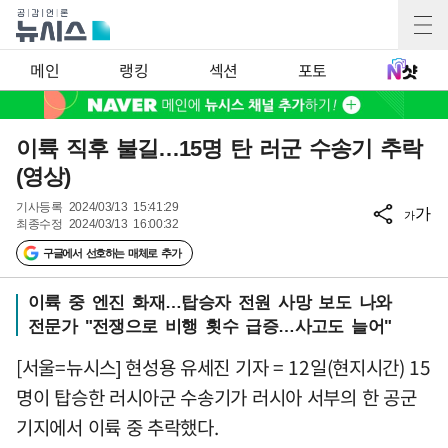
메인
랭킹
섹션
포토
이륙 직후 불길…15명 탄 러군 수송기 추락
(영상)
기사등록
2024/03/13 15:41:29
가
가
최종수정
2024/03/13 16:00:32
구글에서 선호하는 매체로 추가
이륙 중 엔진 화재…탑승자 전원 사망 보도 나와
전문가 "전쟁으로 비행 횟수 급증…사고도 늘어"
[서울=뉴시스] 현성용 유세진 기자 = 12일(현지시간) 15
명이 탑승한 러시아군 수송기가 러시아 서부의 한 공군
기지에서 이륙 중 추락했다.