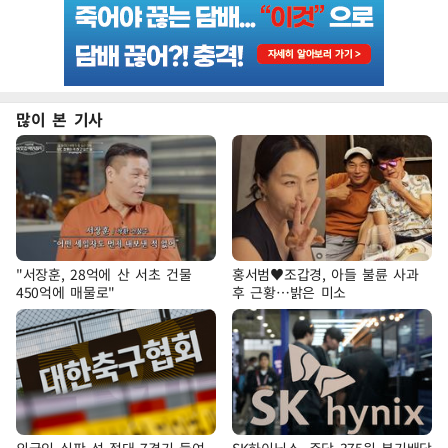
많이 본 기사
"서장훈, 28억에 산 서초 건물
홍서범♥조갑경, 아들 불륜 사과
450억에 매물로"
후 근황…밝은 미소