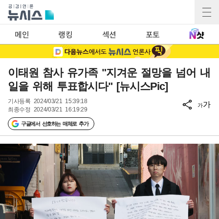
메인
랭킹
섹션
포토
이태원 참사 유가족 "지겨운 절망을 넘어 내
일을 위해 투표합시다" [뉴시스Pic]
기사등록
2024/03/21 15:39:18
가
가
최종수정
2024/03/21 16:19:29
구글에서 선호하는 매체로 추가