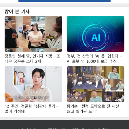
많이 본 기사
정웅인 첫째 딸, 연기자 지망…또
정부, 전 산업에 'AI 옷' 입힌다…
배우 꿈꾸는 스타 2세
AI 로봇 연 1000대 보급 추진
'첫 주연' 정준원 "심판대 올라…
황기순 "원정 도박으로 전 재산
많이 걱정돼"
잃고 필리핀 도피"