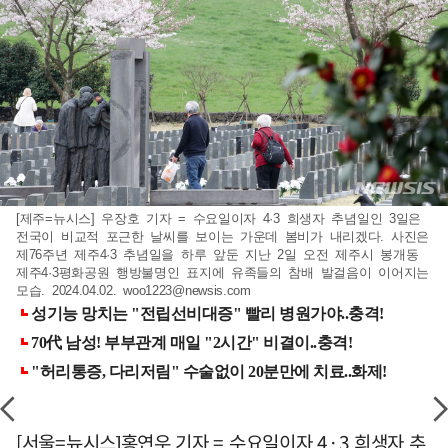
[제주=뉴시스] 우장호 기자 = 수요일이자 4·3 희생자 추념일인 3일은
전국이 비교적 포근한 날씨를 보이는 가운데 봄비가 내리겠다. 사진은
제76주년 제주4·3 추념일을 하루 앞둔 지난 2일 오전 제주시 봉개동
제주4·3평화공원 행방불명인 표지에 유족들의 참배 발걸음이 이어지는
모습. 2024.04.02.
woo1223@newsis.com
[서울=뉴시스]홍연우 기자 = 수요일이자 4·3 희생자 추