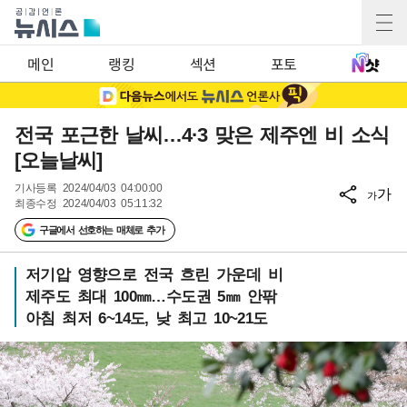
메인
랭킹
섹션
포토
전국 포근한 날씨…4·3 맞은 제주엔 비 소식
[오늘날씨]
기사등록
2024/04/03 04:00:00
가
가
최종수정
2024/04/03 05:11:32
구글에서 선호하는 매체로 추가
저기압 영향으로 전국 흐린 가운데 비
제주도 최대 100㎜…수도권 5㎜ 안팎
아침 최저 6~14도, 낮 최고 10~21도