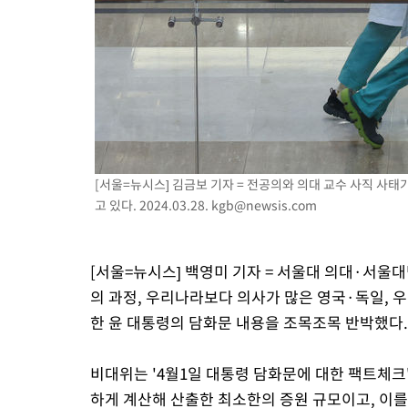
6시간 전 >
극한폭염 한풀 꺾이지만…'낮 최고 35도' 무더위, 열대야 계속[다
날씨]
7시간 전 >
축구협회 "압수수색·성접대 논란 사과…쇄신의 기회로 삼겠다"
7시간 전 >
[속보]'압수수색·성접대 논란' 축구협회 "실망과 걱정 안겨드려 죄
10시간 전 >
'최고 37도' 폭염 지속…강원동해안 최대 150㎜ 비
12시간 전 >
[속보]뉴욕증시 상승 마감…S&P 0.6% 나스닥 1.3%↑
[서울=뉴시스] 김금보 기자 = 전공의와 의대 교수 사직 사
고 있다. 2024.03.28.
kgb@newsis.com
[서울=뉴시스] 백영미 기자 = 서울대 의대·서울
의 과정, 우리나라보다 의사가 많은 영국·독일, 
한 윤 대통령의 담화문 내용을 조목조목 반박했다.
비대위는 '4월1일 대통령 담화문에 대한 팩트체크'
하게 계산해 산출한 최소한의 증원 규모이고, 이