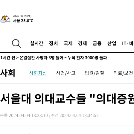
래 44.56%
-4349초 전 >
[속보]與 대표 경선 제주·인천 당원투표…金 47.75%·鄭 42.0
宋 10.17%
-3883초 전 >
이강인 "아틀레티코 이적 기뻐…등번호 7번 의미보단 팀 위해 뛸
2026.08.09 (일)
서울 25.0℃
-3818초 전 >
[속보]與 당대표 경선, 제주·인천 권리당원 투표 김민석 승리
40분 전 >
낮 최고 35도 '무더위'…동해안 시간당 30㎜ '강한 비'[내일날씨]
52분 전 >
[속보]이강인 "감독님이 원하는 마음 느꼈고, 많은 트로피 원해 아
실시간
정치
국제
경제
금융
산업
IT·
코 이적"
55분 전 >
수도권 40도 육박 '펄펄'…동해안 일부 지역엔 호의주의보
1시간 전 >
온열질환 사망자 3명 늘어…누적 환자 3000명 돌파
2시간 전 >
강릉에 시간당 81.4㎜ 물폭탄…도로 잠기고 담벼락 붕괴
사회
사회최신
사건/사고
법원/검찰
의료/보건
3시간 전 >
백운산서 80년근 천종산삼 9뿌리 발견…감정가 1.3억원
4시간 전 >
선재도서 해루질 나섰다 실종 60대, 닷새 만에 숨진 채 발견
5시간 전 >
남자 농구, 나고야 아시안게임서 '홈팀' 일본과 한일전
서울대 의대교수들 "의대증원
5시간 전 >
여수 오동도 해상서 모터보트 전복…1명 사망·1명 실종
6시간 전 >
극한폭염 한풀 꺾이지만…'낮 최고 35도' 무더위, 열대야 계속[다
날씨]
등록 2024.04.04 18:23:10
수정 2024.04.04 18:34:52
7시간 전 >
축구협회 "압수수색·성접대 논란 사과…쇄신의 기회로 삼겠다"
7시간 전 >
[속보]'압수수색·성접대 논란' 축구협회 "실망과 걱정 안겨드려 죄
10시간 전 >
'최고 37도' 폭염 지속…강원동해안 최대 150㎜ 비