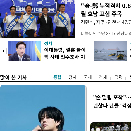
"金-鄭 누적격차 0.
될 호남 표심 주목
김민석, 제주·인천서 47.
더불어민주당 8·17 전당대
보가 8일 제주·인천 지역 순
정치
다. 앞서 정청래 후보 우세
이대통령, 결혼 불이
·울산·경남 경선에서 1승 1
익 사례 전수조사 지
제주·인천 경선에서 이기며 '
시
만 두 후보 간 누적 득표율 차
많이 본 기사
종합
정치
국제
경제
금융
"손 떨림 포착"
괜찮나 팬들 '걱정