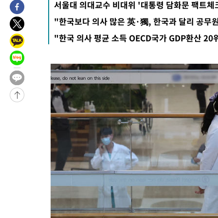
서울대 의대교수 비대위 '대통령 담화문 팩트체
12시간 전 >
[속보]뉴욕증시 상승 마감…S&P 0.6% 나스닥 1.3%↑
"한국보다 의사 많은 英·獨, 한국과 달리 공무
-14087초 전 >
이란 "호르무즈 재개방 합의 근접…美 배상 선행돼야"
"한국 의사 평균 소득 OECD국가 GDP환산 20
-5134초 전 >
[속보]與최고위원 제주·인천 순회경선…박선원·최민희·서미화
민수·김용 순
-5087초 전 >
[속보]김민석, 與 전대 당원투표 누적 득표율 45.42%로 1위… 
래 44.56%
-4369초 전 >
[속보]與 대표 경선 제주·인천 당원투표…金 47.75%·鄭 42.0
宋 10.17%
-3903초 전 >
이강인 "아틀레티코 이적 기뻐…등번호 7번 의미보단 팀 위해 뛸
-3838초 전 >
[속보]與 당대표 경선, 제주·인천 권리당원 투표 김민석 승리
39분 전 >
낮 최고 35도 '무더위'…동해안 시간당 30㎜ '강한 비'[내일날씨]
51분 전 >
[속보]이강인 "감독님이 원하는 마음 느꼈고, 많은 트로피 원해 아
코 이적"
55분 전 >
수도권 40도 육박 '펄펄'…동해안 일부 지역엔 호의주의보
1시간 전 >
온열질환 사망자 3명 늘어…누적 환자 3000명 돌파
2시간 전 >
강릉에 시간당 81.4㎜ 물폭탄…도로 잠기고 담벼락 붕괴
3시간 전 >
백운산서 80년근 천종산삼 9뿌리 발견…감정가 1.3억원
4시간 전 >
선재도서 해루질 나섰다 실종 60대, 닷새 만에 숨진 채 발견
5시간 전 >
남자 농구, 나고야 아시안게임서 '홈팀' 일본과 한일전
5시간 전 >
여수 오동도 해상서 모터보트 전복…1명 사망·1명 실종