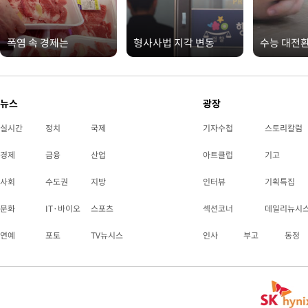
폭염 속 경제는
형사사법 지각 변동
수능 대전
뉴스
광장
실시간
정치
국제
기자수첩
스토리칼럼
경제
금융
산업
아트클럽
기고
사회
수도권
지방
인터뷰
기획특집
문화
IT·바이오
스포츠
섹션코너
데일리뉴시
연예
포토
TV뉴시스
인사
부고
동정