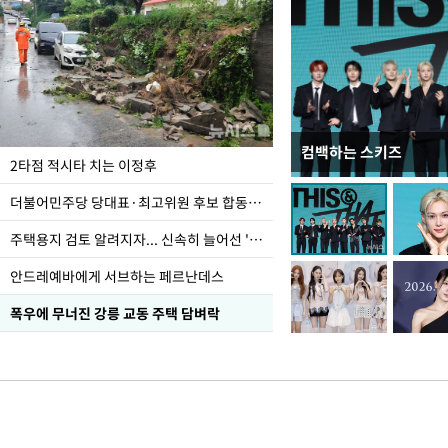
컴백하는 스키즈
이번주 국회에는 무슨 일
2타점 적시타 치는 이정후
더불어민주당 당대표·최고위원 후보 합동연설회
주택용지 검토 알려지자... 신속히 늘어선 '근조화환'
안드레예바에게 서브하는 페르난데스
폭우에 무너진 강릉 교동 주택 담벼락