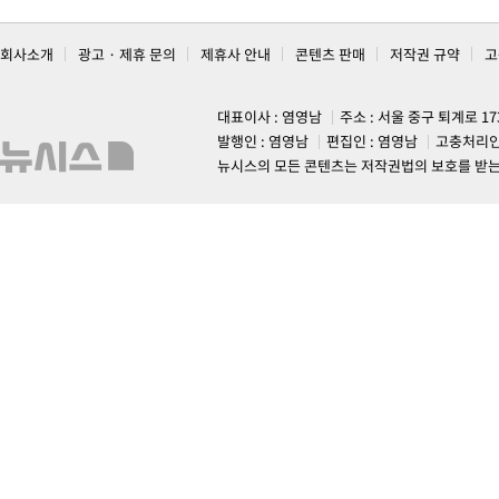
회사소개
광고 · 제휴 문의
제휴사 안내
콘텐츠 판매
저작권 규약
고
대표이사 : 염영남
주소 : 서울 중구 퇴계로 1
발행인 : 염영남
편집인 : 염영남
고충처리인
뉴시스의 모든 콘텐츠는 저작권법의 보호를 받는 바, 무