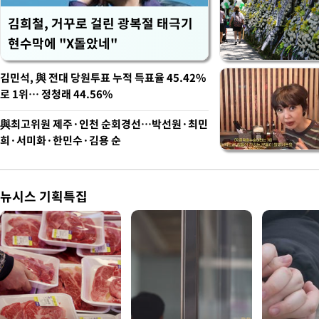
김희철, 거꾸로 걸린 광복절 태극기
현수막에 "X돌았네"
김민석, 與 전대 당원투표 누적 득표율 45.42%
로 1위… 정청래 44.56%
與최고위원 제주·인천 순회경선…박선원·최민
희·서미화·한민수·김용 순
뉴시스 기획특집