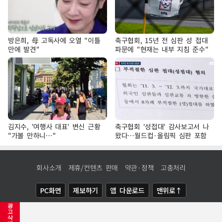
방은희, 母 고독사에 오열 "이틀
축구협회, 15년 전 심판 성 접대
만에 발견"
파문에 "현재는 내부 지침 준수"
김지수, '여행사 대표' 변신 근황
축구협회 '성접대' 감사보고서 나
"가볼 만하니…"
왔다…월드컵·올림픽 심판 포함
회사소개
제휴/컨텐츠 판매
약관·정책
고충처리
PC화면
제보하기
앱 다운로드
맨위로↑
광
COPYRIGHTⓒ
NEWSIS
ALL RIGHTS RESERVED.
고
삭