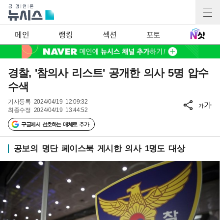
메인
랭킹
섹션
포토
경찰, '참의사 리스트' 공개한 의사 5명 압수
수색
기사등록
2024/04/19 12:09:32
가
가
최종수정
2024/04/19 13:44:52
구글에서 선호하는 매체로 추가
공보의 명단 페이스북 게시한 의사 1명도 대상