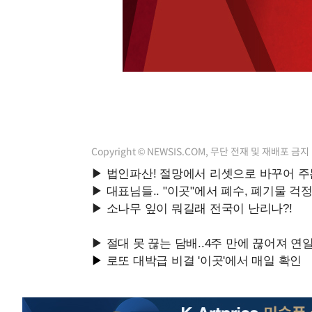
-7896초 전 >
선재도서 해루질 나섰다 실종 60대, 닷새 만에 숨진 채 발견
-5430초 전 >
남자 농구, 나고야 아시안게임서 '홈팀' 일본과 한일전
-4806초 전 >
여수 오동도 해상서 모터보트 전복…1명 사망·1명 실종
-1033초 전 >
극한폭염 한풀 꺾이지만…'낮 최고 35도' 무더위, 열대야 
주 날씨]
32분 전 >
축구협회 "압수수색·성접대 논란 사과…쇄신의 기회로 삼겠다
57분 전 >
[속보]'압수수색·성접대 논란' 축구협회 "실망과 걱정 안겨드
4시간 전 >
'최고 37도' 폭염 지속…강원동해안 최대 150㎜ 비
Copyright © NEWSIS.COM, 무단 전재 및 재배포 금지
6시간 전 >
[속보]뉴욕증시 상승 마감…S&P 0.6% 나스닥 1.3%↑