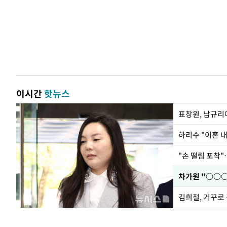
이시간
핫뉴스
하리수 "이혼 
"손 떨림 포착"