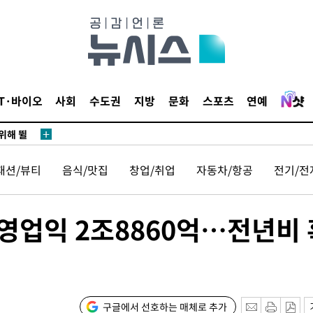
·서미화·
1위… 정
鄭
IT·바이오
사회
수도권
지방
문화
스포츠
연예
위해 뛸
승리
내일날씨]
패션/뷰티
음식/맛집
창업/취업
자동차/항공
전기/전
 원해 아
보
 영업익 2조8860억…전년비 
구글에서 선호하는 매체로 추가