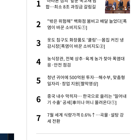
노
'마라톤 심의' 앞둔 국고채 담
1
1
것"
합…최소 8조 과징금 갈림길
오나…20억대 아파트
"밖은 위험해" 백화점 붐비고 배달 늘었다[폭
2
2
 그 이후②]
염이 바꾼 소비지도①]
승연, 건강 괜찮나
옷도 침구도 화장품도 '쿨링'…몸집 커진 냉
3
3
감시장[폭염이 바꾼 소비지도②]
초췌한 근황…충주시
농식장관, 전북 상추·육계 농가 찾아 폭염대
4
4
응·안전 점검
채 담합…최소 8조
청년 귀어에 500억원 투자…해수부, 맞춤형
5
5
일자리·창업 지원[짤막영상]
인다"
중국 내수 막히자… 한국으로 쏠리는 '밀어내
6
6
기 수출' 공세[車이나 머니 몰려온다①]
대 의혹'…2002
7월 세계 식량가격 0.6%↑…곡물·설탕 강
7
7
세 전환