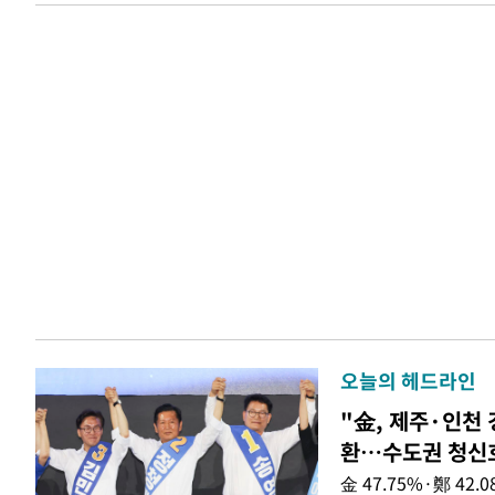
오늘의 헤드라인
"金, 제주·인천 
환…수도권 청신
金 47.75%·鄭 42