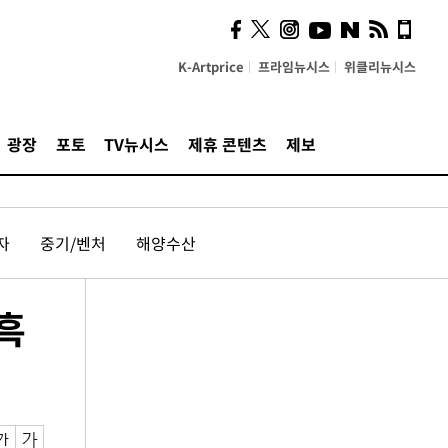
K-Artprice
프라임뉴시스
위클리뉴시스
광장
포토
TV뉴시스
제휴 콘텐츠
제보
자
중기/벤처
해양수산
흑