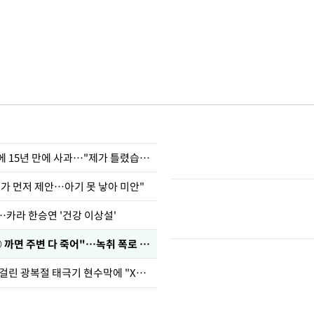
표창원, 남규리에 15년 만에 사과…"제가 틀렸습니다"
내가 먼저 제안…아기 못 낳아 미안"
…카라 한승연 '건강 이상설'
차가원 "○○○ 까면 주변 다 죽어"…녹취 폭로 파장
김희철, 거꾸로 걸린 광복절 태극기 현수막에 "X돌았네"