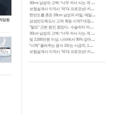
권리당원
무더위 잊는 도심형 여름 축제 '2026 서울 바캉스
용산어린이정원 앞
페스티벌'