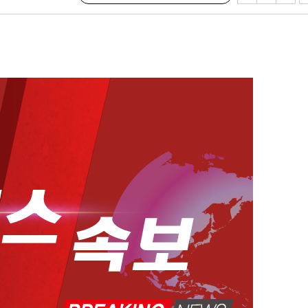
계속[다음
"
려 죄송"
·서미화·
1위… 정
鄭
위해 뛸
승리
내일날씨]
 원해 아
보