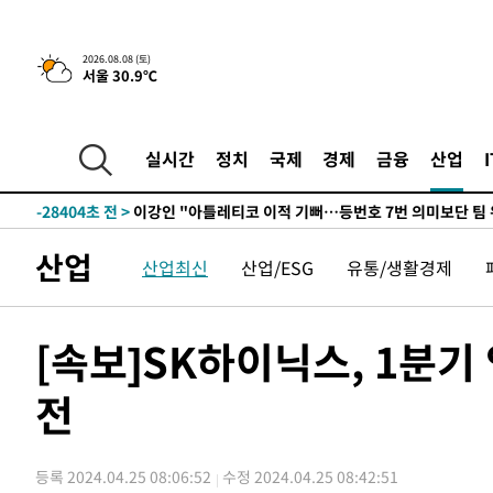
6시간 전 >
[속보]뉴욕증시 상승 마감…S&P 0.6% 나스닥 1.3%↑
2026.08.08 (토)
서울 30.9℃
-29635초 전 >
[속보]與최고위원 제주·인천 순회경선…박선원·최민희
한민수·김용 순
-29588초 전 >
[속보]김민석, 與 전대 당원투표 누적 득표율 45.42%로 
청래 44.56%
-28870초 전 >
[속보]與 대표 경선 제주·인천 당원투표…金 47.75%·
실시간
정치
국제
경제
금융
산업
42.08%·宋 10.17%
-28404초 전 >
이강인 "아틀레티코 이적 기뻐…등번호 7번 의미보단 팀 
것"
-28339초 전 >
[속보]與 당대표 경선, 제주·인천 권리당원 투표 김민석 
-22113초 전 >
낮 최고 35도 '무더위'…동해안 시간당 30㎜ '강한 비'[
산업
산업최신
산업/ESG
유통/생활경제
-21383초 전 >
[속보]이강인 "감독님이 원하는 마음 느꼈고, 많은 트로피
틀레티코 이적"
-21165초 전 >
수도권 40도 육박 '펄펄'…동해안 일부 지역엔 호의주의
-20134초 전 >
온열질환 사망자 3명 늘어…누적 환자 3000명 돌파
[속보]SK하이닉스, 1분기
-14079초 전 >
강릉에 시간당 81.4㎜ 물폭탄…도로 잠기고 담벼락 붕괴
전
-10186초 전 >
백운산서 80년근 천종산삼 9뿌리 발견…감정가 1.3억원
-7896초 전 >
선재도서 해루질 나섰다 실종 60대, 닷새 만에 숨진 채 발견
-5430초 전 >
남자 농구, 나고야 아시안게임서 '홈팀' 일본과 한일전
등록 2024.04.25 08:06:52
수정 2024.04.25 08:42:51
-4806초 전 >
여수 오동도 해상서 모터보트 전복…1명 사망·1명 실종