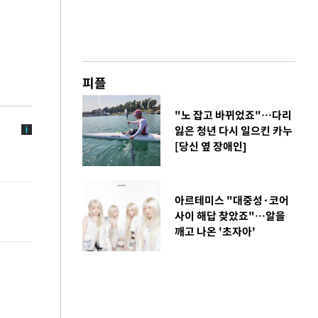
피플
"노 잡고 바뀌었죠"…다리
잃은 청년 다시 일으킨 카누
[당신 옆 장애인]
아르테미스 "대중성·코어
사이 해답 찾았죠"…알을
깨고 나온 '초자아'