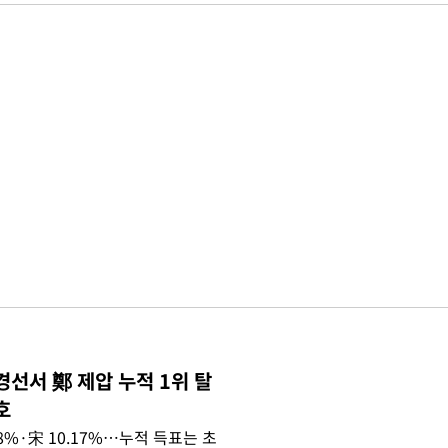
경선서 鄭 제압 누적 1위 탈
호
.08%·宋 10.17%…누적 득표는 초