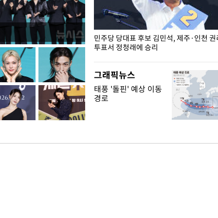
슨 일이? [뉴시스국회토pic]
민주당 당대표 후보 김민석, 제주·인천 
투표서 정청래에 승리
그래픽뉴스
태풍 '돌핀' 예상 이동
경로