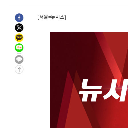
-1033초 전 >
극한폭염 한풀 꺾이지만…'낮 최고 35도' 무더위, 열대야 
주 날씨]
32분 전 >
축구협회 "압수수색·성접대 논란 사과…쇄신의 기회로 삼겠다
[서울=뉴시스]
57분 전 >
[속보]'압수수색·성접대 논란' 축구협회 "실망과 걱정 안겨드
4시간 전 >
'최고 37도' 폭염 지속…강원동해안 최대 150㎜ 비
6시간 전 >
[속보]뉴욕증시 상승 마감…S&P 0.6% 나스닥 1.3%↑
-29635초 전 >
[속보]與최고위원 제주·인천 순회경선…박선원·최민희
한민수·김용 순
-29588초 전 >
[속보]김민석, 與 전대 당원투표 누적 득표율 45.42%로 
청래 44.56%
-28870초 전 >
[속보]與 대표 경선 제주·인천 당원투표…金 47.75%·
42.08%·宋 10.17%
-28404초 전 >
이강인 "아틀레티코 이적 기뻐…등번호 7번 의미보단 팀 
것"
-28339초 전 >
[속보]與 당대표 경선, 제주·인천 권리당원 투표 김민석 
-22113초 전 >
낮 최고 35도 '무더위'…동해안 시간당 30㎜ '강한 비'[
-21383초 전 >
[속보]이강인 "감독님이 원하는 마음 느꼈고, 많은 트로피
틀레티코 이적"
-21165초 전 >
수도권 40도 육박 '펄펄'…동해안 일부 지역엔 호의주의
-20134초 전 >
온열질환 사망자 3명 늘어…누적 환자 3000명 돌파
-14079초 전 >
강릉에 시간당 81.4㎜ 물폭탄…도로 잠기고 담벼락 붕괴
-10186초 전 >
백운산서 80년근 천종산삼 9뿌리 발견…감정가 1.3억원