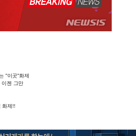
오세훈 "용산공원 아파트, 
1
무현·문재인 철학 뒤집는 
'덜 똘똘한 한 채' 시대 
2
에 쏠리는 관심[세제 개편,
계속[다음
"손 떨림 포착"…카라 한
3
"
팬들 '걱정'
려 죄송"
'리센느 논란' 김선태, 
4
장 "다시 돌아올 생각?"
'마라톤 심의' 앞둔 국고
5
과징금 갈림길
스윙스 "120억 빚, 빛 보
6
외신 주목한 '축구협회 성접
7
한일월드컵까지 소환