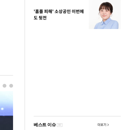
'홈플 피해' 소상공인 이번에
도 뒷전