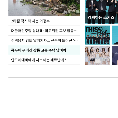
컴백하는 스키즈
이번주 국회에는 무
2타점 적시타 치는 이정후
더불어민주당 당대표·최고위원 후보 합동연설회
주택용지 검토 알려지자... 신속히 늘어선 '근조화환'
폭우에 무너진 강릉 교동 주택 담벼락
안드레예바에게 서브하는 페르난데스