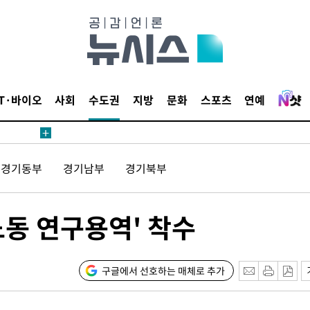
4%↑
침 준수"
수수색
태세 강
IT·바이오
사회
수도권
지방
문화
스포츠
연예
경기동부
경기남부
경기북부
어"
·당황'
노동 연구용역' 착수
혐의
구글에서 선호하는 매체로 추가