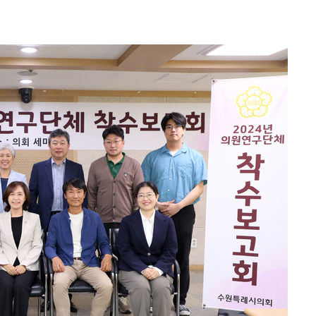
포착
격파
다"
수수색(종
4%↑
침 준수"
수수색
태세 강
어"
·당황'