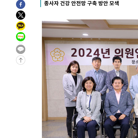
종사자 건강 안전망 구축 방안 모색
-2759초 전 >
"여기 떨어졌다"…다누리, 스페이스X 로켓 달 충돌 흔적 
3분 전 >
손흥민, 5경기 연속골 실패…LAFC는 승부차기 끝 과달라하라 
2시간 전 >
내일까지 39도 '펄펄'…기상청 "태풍 지나며 폭염 잠시 꺾인
-30950초 전 >
'월드컵 탈락 후폭풍' 축구협회…11시간 걸린 초유의 압
합)
-30386초 전 >
[속보] 뉴욕증시, 혼조 출발…나스닥 0.3%↓, 다우 0.1
-29179초 전 >
축구협회, 15년 전 심판 성 접대 파문에 "현재는 내부 지
-27864초 전 >
경찰, '홍명보는 2순위' 결론냈던 스포츠윤리센터도 압
-13460초 전 >
[속보]합참 "北 발사체는 단거리탄도미사일…감시·경계
화"
-13208초 전 >
日방위성, 北이 동해로 쏜 발사체는 탄도미사일 가능성
-11638초 전 >
[속보] SKT, 에이닷 서비스 장애 발생…"원인 파악 중"
-11044초 전 >
[속보]합참 "북, 동해상으로 미상 발사체 발사"
-10440초 전 >
'낮 최고 39도' 불볕더위…한밤 열대야도 계속[내일날씨]
-10399초 전 >
[속보]7~9일 프로야구 3연전도 폭염 취소…11일 재개
-10061초 전 >
"韓 외환시장 개입 관측 배경엔 美의 대한국 무역적자 있
-9888초 전 >
'월드컵 탈락 후폭풍' 축구협회…초유의 압수수색에 '충격
-9728초 전 >
서울 낮 37.9도, 올여름 최고치 경신…영등포 순간 '40도'