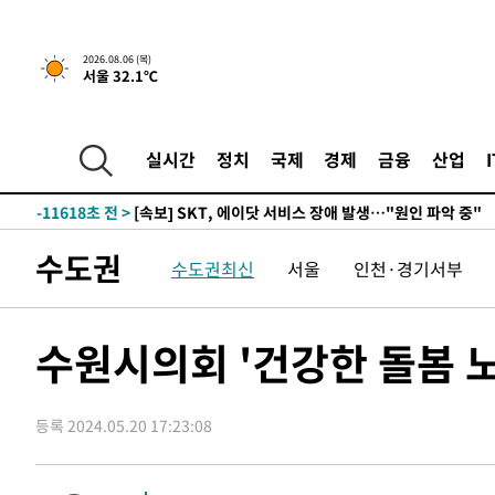
합)
-30366초 전 >
[속보] 뉴욕증시, 혼조 출발…나스닥 0.3%↓, 다우 0.1
-29159초 전 >
축구협회, 15년 전 심판 성 접대 파문에 "현재는 내부 지
2026.08.06 (목)
서울 32.1℃
-27844초 전 >
경찰, '홍명보는 2순위' 결론냈던 스포츠윤리센터도 압
-13440초 전 >
[속보]합참 "北 발사체는 단거리탄도미사일…감시·경계
화"
-13188초 전 >
日방위성, 北이 동해로 쏜 발사체는 탄도미사일 가능성
실시간
정치
국제
경제
금융
산업
-11618초 전 >
[속보] SKT, 에이닷 서비스 장애 발생…"원인 파악 중"
-11024초 전 >
[속보]합참 "북, 동해상으로 미상 발사체 발사"
-10420초 전 >
'낮 최고 39도' 불볕더위…한밤 열대야도 계속[내일날씨]
수도권
수도권최신
서울
인천·경기서부
-10379초 전 >
[속보]7~9일 프로야구 3연전도 폭염 취소…11일 재개
-10041초 전 >
"韓 외환시장 개입 관측 배경엔 美의 대한국 무역적자 있
-9868초 전 >
'월드컵 탈락 후폭풍' 축구협회…초유의 압수수색에 '충격
수원시의회 '건강한 돌봄 
-9708초 전 >
서울 낮 37.9도, 올여름 최고치 경신…영등포 순간 '40도'
-9270초 전 >
[속보]종합특검, 대검 추가 압수수색…내란 중요임무종사 
등록 2024.05.20 17:23:08
-5365초 전 >
[속보]코스닥, 800p 회복…0.26% 오른 801.67 마감
-5295초 전 >
[속보]코스피, 301.88포인트(4.58%) 내린 6296.38 마감
-5160초 전 >
[속보]원·달러 환율, 0.7원 내린 1423.8원 마감