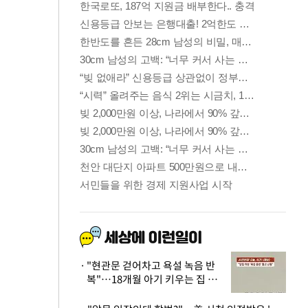
"현관문 걷어차고 욕설 녹음 반
복"…18개월 아기 키우는 집 뒤
흔든 '앞집의 비극'