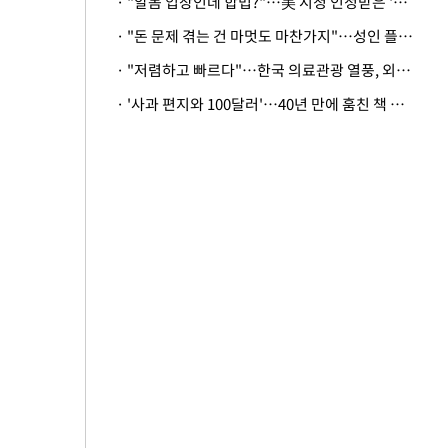
· "알몸 입장인데 합법?"…美 시청 인정받은 '누드' 레스토랑 화제
· "돈 문제 겪는 건 마멋도 마찬가지"…성인 플랫폼에 등장한 뜻밖의 스타
· "저렴하고 빠르다"…한국 의료관광 열풍, 외신도 주목
· '사과 편지와 100달러'…40년 만에 훔친 책 돌려준 美 절도범