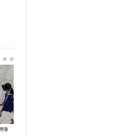
 팬들
이 대통령, '청년 대책 속도 높여야…폭염 문제도
입추 코앞인데 전
총력 대응'