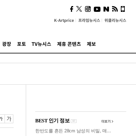
의견, 국토부·LH에 충실히
전달할 것"
K-Artprice
프라임뉴시스
위클리뉴시스
광장
포토
TV뉴시스
제휴 콘텐츠
제보