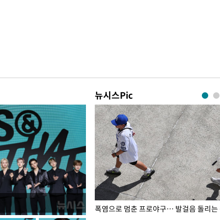
뉴시스Pic
전남광주… 열화상 카메라에 담긴
폭염으로 멈춘 프로야구… 발걸음 돌리는