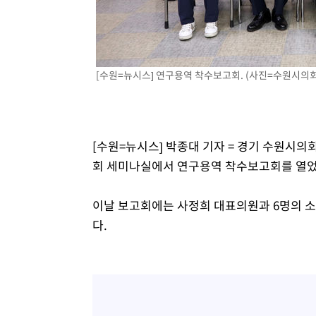
-9290초 전 >
[속보]종합특검, 대검 추가 압수수색…내란 중요임무종사 
-5385초 전 >
[속보]코스닥, 800p 회복…0.26% 오른 801.67 마감
-5315초 전 >
[속보]코스피, 301.88포인트(4.58%) 내린 6296.38 마감
[수원=뉴시스] 연구용역 착수보고회. (사진=수원시의회 제공
-5180초 전 >
[속보]원·달러 환율, 0.7원 내린 1423.8원 마감
-2779초 전 >
"여기 떨어졌다"…다누리, 스페이스X 로켓 달 충돌 흔적 
2분 전 >
손흥민, 5경기 연속골 실패…LAFC는 승부차기 끝 과달라하라 
2시간 전 >
내일까지 39도 '펄펄'…기상청 "태풍 지나며 폭염 잠시 꺾인
[수원=뉴시스] 박종대 기자 = 경기 수원시의회
회 세미나실에서 연구용역 착수보고회를 열었
이날 보고회에는 사정희 대표의원과 6명의 소
다.