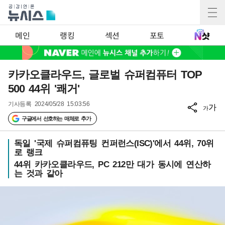
메인
랭킹
섹션
포토
카카오클라우드, 글로벌 슈퍼컴퓨터 TOP
500 44위 '쾌거'
기사등록
2024/05/28 15:03:56
가
가
구글에서 선호하는 매체로 추가
독일 '국제 슈퍼컴퓨팅 컨퍼런스(ISC)'에서 44위, 70위
로 랭크
44위 카카오클라우드, PC 212만 대가 동시에 연산하
는 것과 같아