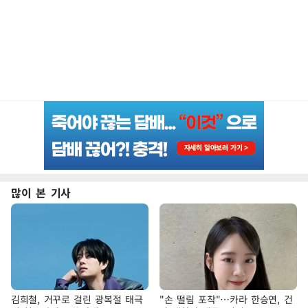
많이 본 기사
김희철, 거꾸로 걸린 광복절 태극
"손 떨림 포착"…카라 한승연, 건