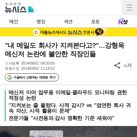
메인
랭킹
섹션
포토
"내 메일도 회사가 지켜본다고?"…강형욱
메신저 논란에 불안한 직장인들
기사등록
2024/06/02 08:30:00
가
가
최종수정
2024/06/02 11:18:52
구글에서 선호하는 매체로 추가
메신저 이어 업무용 이메일·클라우드 모니터링 권한
적정성 논란
"지켜보는 줄 몰랐다. 사적 감시? vs "엄연한 회사 귀
속 자산, 사적 활용이 문제"
전문가들 "사전동의·감사 명확한 기준 세워야"