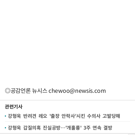
◎공감언론 뉴시스
chewoo@newsis.com
관련기사
강형욱 반려견 레오 '출장 안락사'시킨 수의사 고발당해
강형욱 갑질의혹 진실공방…'개훌륭' 3주 연속 결방