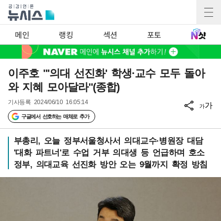
메인
랭킹
섹션
포토
이주호 "'의대 선진화' 학생·교수 모두 돌아
와 지혜 모아달라"(종합)
기사등록
2024/06/10 16:05:14
가
가
구글에서 선호하는 매체로 추가
부총리, 오늘 정부서울청사서 의대교수·병원장 대담
'대화 파트너'로 수업 거부 의대생 등 언급하며 호소
정부, 의대교육 선진화 방안 오는 9월까지 확정 방침