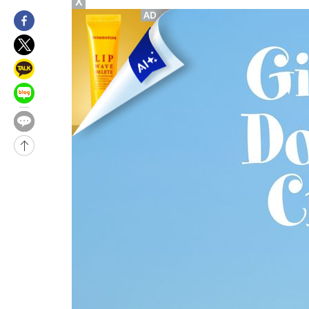
X
-5956초 전 >
"여기 떨어졌다"…다누리, 스페이스X 로켓 달 충돌 흔적 포착
-3001초 전 >
손흥민, 5경기 연속골 실패…LAFC는 승부차기 끝 과달라하라 
1시간 전 >
내일까지 39도 '펄펄'…기상청 "태풍 지나며 폭염 잠시 꺾인다"
1시간 전 >
트럼프, 한국계 진보 주지사 후보 맹공…"공산주의가 최대 위협"
1시간 전 >
"美간섭에 합의 지연"…트럼프, '이란 호르무즈 통제권' 수용할까
2시간 전 >
[속보]산업장관 "李정부, 원전 반대 안해…안정 전력 위해 불가피"
-31041초 전 >
경찰, '홍명보는 2순위' 결론냈던 스포츠윤리센터도 압수수색
-16637초 전 >
[속보]합참 "北 발사체는 단거리탄도미사일…감시·경계태세 
화"
-16385초 전 >
日방위성, 北이 동해로 쏜 발사체는 탄도미사일 가능성
-14815초 전 >
[속보] SKT, 에이닷 서비스 장애 발생…"원인 파악 중"
-14221초 전 >
[속보]합참 "북, 동해상으로 미상 발사체 발사"
-13617초 전 >
'낮 최고 39도' 불볕더위…한밤 열대야도 계속[내일날씨]
-13576초 전 >
[속보]7~9일 프로야구 3연전도 폭염 취소…11일 재개
-13238초 전 >
"韓 외환시장 개입 관측 배경엔 美의 대한국 무역적자 있어"
-13065초 전 >
'월드컵 탈락 후폭풍' 축구협회…초유의 압수수색에 '충격·당황
-12905초 전 >
서울 낮 37.9도, 올여름 최고치 경신…영등포 순간 '40도'