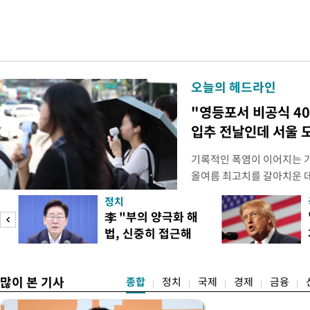
오늘의 헤드라인
"영등포서 비공식 4
입추 전날인데 서울 
기록적인 폭염이 이어지는 
올여름 최고치를 갈아치운 데
시15분 39.9도까지 치솟으
정치
청에 따르면 이날 오후 4시
李 "부의 양극화 해
관측(ASOS) 기준 37.9도
법, 신중히 접근해
했다. 관측 이래 역대 5위에
이
야"
많이 본 기사
종합
정치
국제
경제
금융