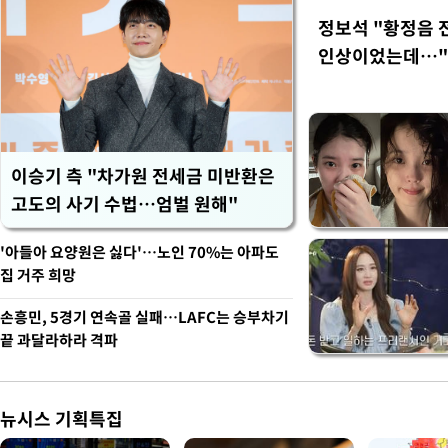
정보석 "황정음 
인상이었는데…"
이승기 측 "차가원 전세금 미반환은
고도의 사기 수법…엄벌 원해"
'아들아 요양원은 싫다'…노인 70%는 아파도
집 거주 희망
손흥민, 5경기 연속골 실패…LAFC는 승부차기
끝 과달라하라 격파
뉴시스 기획특집