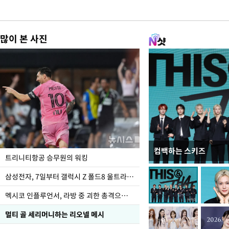
많이 본 사진
컴백하는 스키즈
입추 하루 앞둔 전남광
트리니티항공 승무원의 워킹
폭염
삼성전자, 7일부터 갤럭시 Z 폴드8 울트라·폴드8·플립8 출시
멕시코 인플루언서, 라방 중 괴한 총격으로 사망
멀티 골 세리머니하는 리오넬 메시