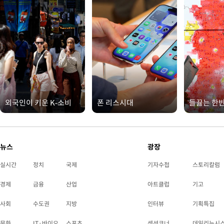
외국인이 키운 K-소비
폰 리스시대
들끓는 한
뉴스
광장
실시간
정치
국제
기자수첩
스토리칼럼
경제
금융
산업
아트클럽
기고
사회
수도권
지방
인터뷰
기획특집
문화
IT·바이오
스포츠
섹션코너
데일리뉴시