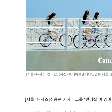
-12467초 전 >
[속보]종합특검, 대검 추가 압수수색…내란 중요임무종사 혐의
-8562초 전 >
[속보]코스닥, 800p 회복…0.26% 오른 801.67 마감
-8492초 전 >
[속보]코스피, 301.88포인트(4.58%) 내린 6296.38 마감
-8357초 전 >
[속보]원·달러 환율, 0.7원 내린 1423.8원 마감
-5956초 전 >
"여기 떨어졌다"…다누리, 스페이스X 로켓 달 충돌 흔적 포착
-3001초 전 >
손흥민, 5경기 연속골 실패…LAFC는 승부차기 끝 과달라하라 
1시간 전 >
내일까지 39도 '펄펄'…기상청 "태풍 지나며 폭염 잠시 꺾인다"
1시간 전 >
트럼프, 한국계 진보 주지사 후보 맹공…"공산주의가 최대 위협"
1시간 전 >
"美간섭에 합의 지연"…트럼프, '이란 호르무즈 통제권' 수용할까
2시간 전 >
[속보]산업장관 "李정부, 원전 반대 안해…안정 전력 위해 불가피"
[서울=뉴시스] 캔디샵. (사진=브레이브엔터테인먼트 제공) 202
[서울=뉴시스]추승현 기자 = 그룹 '캔디샵'이 멤버