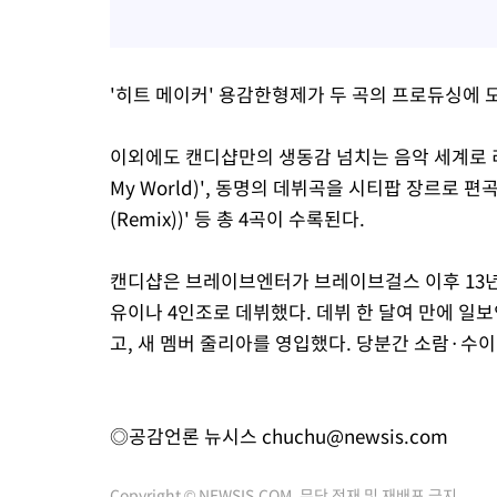
'히트 메이커' 용감한형제가 두 곡의 프로듀싱에 
이외에도 캔디샵만의 생동감 넘치는 음악 세계로 리스
My World)', 동명의 데뷔곡을 시티팝 장르로 편곡해
(Remix))' 등 총 4곡이 수록된다.
캔디샵은 브레이브엔터가 브레이브걸스 이후 13년
유이나 4인조로 데뷔했다. 데뷔 한 달여 만에 일
고, 새 멤버 줄리아를 영입했다. 당분간 소람·수
◎공감언론 뉴시스
chuchu@newsis.com
Copyright © NEWSIS.COM, 무단 전재 및 재배포 금지