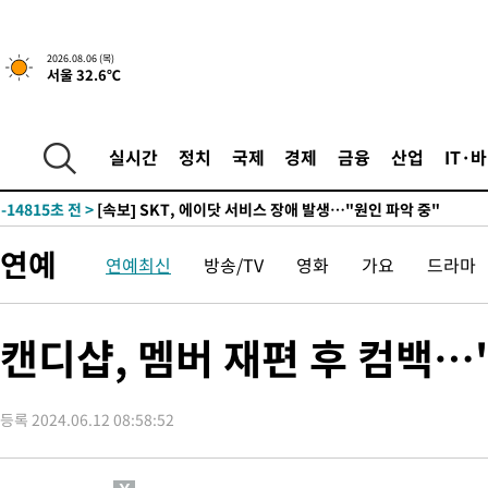
2시간 전 >
[속보]산업장관 "李정부, 원전 반대 안해…안정 전력 위해 불가피"
2026.08.06 (목)
서울 32.6℃
-31041초 전 >
경찰, '홍명보는 2순위' 결론냈던 스포츠윤리센터도 압수수색
-16637초 전 >
[속보]합참 "北 발사체는 단거리탄도미사일…감시·경계태세 
화"
-16385초 전 >
日방위성, 北이 동해로 쏜 발사체는 탄도미사일 가능성
실시간
정치
국제
경제
금융
산업
IT·
-14815초 전 >
[속보] SKT, 에이닷 서비스 장애 발생…"원인 파악 중"
-14221초 전 >
[속보]합참 "북, 동해상으로 미상 발사체 발사"
-13617초 전 >
'낮 최고 39도' 불볕더위…한밤 열대야도 계속[내일날씨]
연예
연예최신
방송/TV
영화
가요
드라마
-13576초 전 >
[속보]7~9일 프로야구 3연전도 폭염 취소…11일 재개
-13238초 전 >
"韓 외환시장 개입 관측 배경엔 美의 대한국 무역적자 있어"
-13065초 전 >
'월드컵 탈락 후폭풍' 축구협회…초유의 압수수색에 '충격·당황
캔디샵, 멤버 재편 후 컴백…
-12905초 전 >
서울 낮 37.9도, 올여름 최고치 경신…영등포 순간 '40도'
-12467초 전 >
[속보]종합특검, 대검 추가 압수수색…내란 중요임무종사 혐의
등록 2024.06.12 08:58:52
-8562초 전 >
[속보]코스닥, 800p 회복…0.26% 오른 801.67 마감
-8492초 전 >
[속보]코스피, 301.88포인트(4.58%) 내린 6296.38 마감
-8357초 전 >
[속보]원·달러 환율, 0.7원 내린 1423.8원 마감