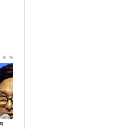
누적
용산·강남·서초 유휴부지까지…세제 이은 '영끌'
폭염 속 주말 풍