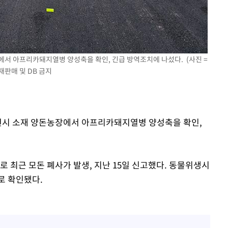
 차에 첫
'
(종합)
에서 아프리카돼지열병 양성축을 확인, 긴급 방역조치에 나섰다. (사진 =
재판매 및 DB 금지
대우'
'온도차'
영천시 소재 양돈농장에서 아프리카돼지열병 양성축을 확인,
 밝혀
발로 부상
 논의
로 최근 모돈 폐사가 발생, 지난 15일 신고했다. 동물위생시
로 확인됐다.