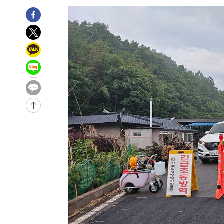
-7791초 전 >
'2경기 연속 침묵' 손흥민, 톨루카전 68분만 뛰고 슈팅 0개
-6543초 전 >
이강인, 오늘 서울서 AT마드리드 입단식…'전례 없는 특급
1시간 전 >
'여긴 20도, 저긴 50도'…열화상 카메라로 본 폭염 저감시설 
1시간 전 >
콜롬비아 신임 우파 대통령 취임 하루만에 차량폭탄 폭발 사건
3시간 전 >
튀르키예 외무장관, "메카 3국 방위협정은 이란이 목표 아냐 "
4시간 전 >
이군이 불법 군시설 건설한 레바논 남부에서 레바논군 3명 폭
5시간 전 >
[속보]美중부 사령관, 이스라엘 긴급방문 다중화된 전선 상황
-29015초 전 >
이강인 ATM 입단식에 '상암벌 들썩'…"세계적인 선수 
-28011초 전 >
태풍 돌핀, 중 저장성 타이저우시 해안에 상륙 (1보)
-25357초 전 >
AT마드리드 데뷔 앞둔 이강인, 맨시티전 선발 대신 '벤치 
-23987초 전 >
[속보]與 강원·TK 당원투표 합산 김민석 48.54%로 
44.40%
-23321초 전 >
與 강원·TK 당원투표 합산 김민석 46.01%로 승리…정
44.53%
-23161초 전 >
[속보]與전대 권리당원투표…강원·경북 김민석, 대구 정
-22968초 전 >
[속보]與 당대표 경선, 경북 권리당원 투표 김민석 47.3
45.71%
-22870초 전 >
[속보]與 당대표 경선, 대구 권리당원 투표 정청래 47.8
46.35%
-22667초 전 >
[속보]與 당대표 경선, 강원 권리당원 투표 김민석 승리…5