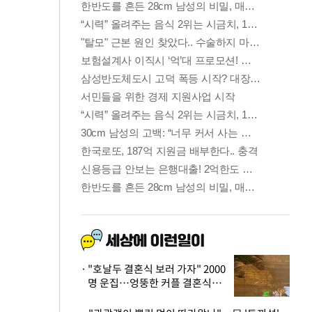
"호날두 결혼식 보러 가자" 2000
명 운집…엉뚱한 커플 결혼식에
'황당'