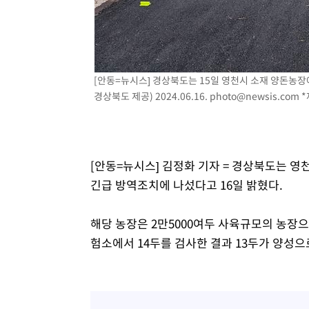
득표
-20585초 전 >
"일본축구협회, 대한축구협회 성 접대 의혹 심판 조사"
-13227초 전 >
[속보]장은수, KLPGA 제주삼다수 역전 우승…데뷔 10년
정상
-8592초 전 >
"얼마나 더웠으면"…안동 물길공원서 헤엄친 구렁이 '소동
-8519초 전 >
손흥민, 68분 뛰고 2경기 침묵…LAFC, 톨루카에 1-0 승리
[안동=뉴시스] 경상북도는 15일 영천시 소재 양돈농장
-7791초 전 >
'2경기 연속 침묵' 손흥민, 톨루카전 68분만 뛰고 슈팅 0개
경상북도 제공) 2024.06.16.
photo@newsis.com
*
-6543초 전 >
이강인, 오늘 서울서 AT마드리드 입단식…'전례 없는 특급
1시간 전 >
'여긴 20도, 저긴 50도'…열화상 카메라로 본 폭염 저감시설 
1시간 전 >
콜롬비아 신임 우파 대통령 취임 하루만에 차량폭탄 폭발 사건
[안동=뉴시스] 김정화 기자 = 경상북도는 
3시간 전 >
튀르키예 외무장관, "메카 3국 방위협정은 이란이 목표 아냐 "
긴급 방역조치에 나섰다고 16일 밝혔다.
4시간 전 >
이군이 불법 군시설 건설한 레바논 남부에서 레바논군 3명 폭
5시간 전 >
[속보]美중부 사령관, 이스라엘 긴급방문 다중화된 전선 상황
해당 농장은 2만5000여두 사육규모의 농장으
험소에서 14두를 검사한 결과 13두가 양성으