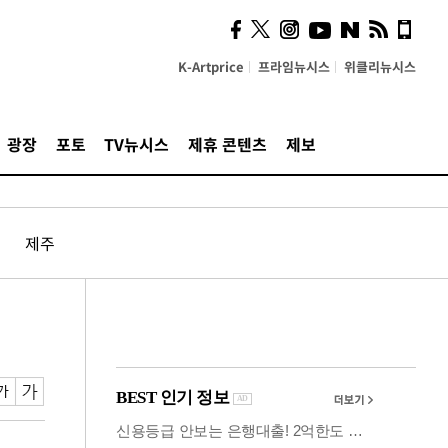
사이 해답 찾았죠"…알을
깨고 나온 '초자아'
K-Artprice
프라임뉴시스
위클리뉴시스
광장
포토
TV뉴시스
제휴 콘텐츠
제보
제주