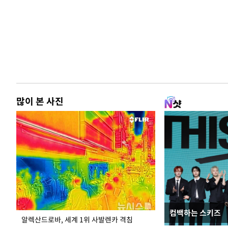
많이 본 사진
컴백하는 스키즈
극한 폭염에 바닥
알렉산드로바, 세계 1위 사발렌카 격침