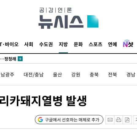
 논의
되길"
IT·바이오
사회
수도권
지방
문화
스포츠
연예
시작'
승리…정청래
청래
전남광주
대전/충남
울산
강원
충북
전북
경남
청래 승리
7%·정청래
2%·김민석
프리카돼지열병 발생
0.30%
 차에 첫
구글에서 선호하는 매체로 추가
'
(종합)