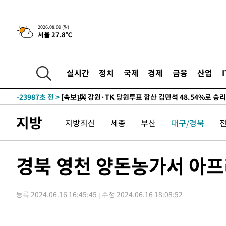
2026.08.09 (일)
서울 27.8℃
5시간 전 >
[속보]美중부 사령관, 이스라엘 긴급방문 다중화된 전선 상황
-29015초 전 >
이강인 ATM 입단식에 '상암벌 들썩'…"세계적인 선수 
-28011초 전 >
태풍 돌핀, 중 저장성 타이저우시 해안에 상륙 (1보)
실시간
정치
국제
경제
금융
산업
-25357초 전 >
AT마드리드 데뷔 앞둔 이강인, 맨시티전 선발 대신 '벤치 
-23987초 전 >
[속보]與 강원·TK 당원투표 합산 김민석 48.54%로 
44.40%
-23321초 전 >
與 강원·TK 당원투표 합산 김민석 46.01%로 승리…정
지방
지방최신
세종
부산
대구/경북
44.53%
-23161초 전 >
[속보]與전대 권리당원투표…강원·경북 김민석, 대구 정
-22968초 전 >
[속보]與 당대표 경선, 경북 권리당원 투표 김민석 47.3
45.71%
-22870초 전 >
[속보]與 당대표 경선, 대구 권리당원 투표 정청래 47.8
경북 영천 양돈농가서 아
46.35%
-22667초 전 >
[속보]與 당대표 경선, 강원 권리당원 투표 김민석 승리…5
득표
-20585초 전 >
"일본축구협회, 대한축구협회 성 접대 의혹 심판 조사"
등록 2024.06.16 16:45:45
수정 2024.06.16 18:08:52
-13227초 전 >
[속보]장은수, KLPGA 제주삼다수 역전 우승…데뷔 10년
정상
-8592초 전 >
"얼마나 더웠으면"…안동 물길공원서 헤엄친 구렁이 '소동
-8519초 전 >
손흥민, 68분 뛰고 2경기 침묵…LAFC, 톨루카에 1-0 승리