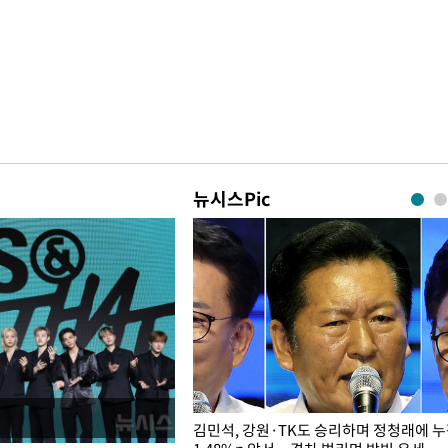
뉴시스Pic
 드러난 홍제천…물고기 떼죽음
김민석, 강원·TK도 승리하며 정청래에 