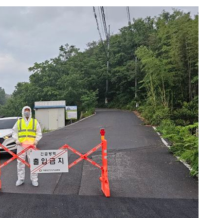
대우'
'온도차'
 밝혀
발로 부상
 논의
되길"
시작'
승리…정청래
청래
청래 승리
7%·정청래
2%·김민석
0.30%