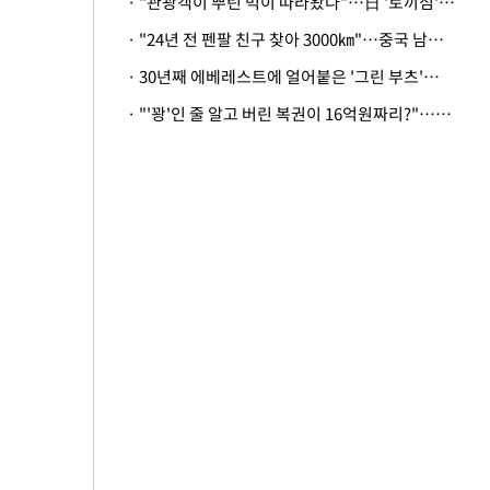
· "관광객이 뿌린 먹이 따라왔나"…日 '토끼섬' 멧돼지, 토끼까지 사냥
· "24년 전 펜팔 친구 찾아 3000㎞"…중국 남성 사연에 '뭉클'
· 30년째 에베레스트에 얼어붙은 '그린 부츠'…드디어 가족 품으로
· "'꽝'인 줄 알고 버린 복권이 16억원짜리?"…극적으로 되찾은 사연