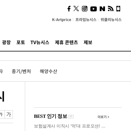
사이 해답 찾았죠"…알을
깨고 나온 '초자아'
K-Artprice
프라임뉴시스
위클리뉴시스
광장
포토
TV뉴시스
제휴 콘텐츠
제보
자
중기/벤처
해양수산
시