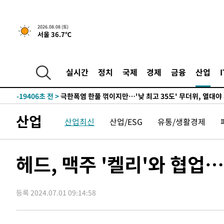
55분 전 >
[속보]뉴욕증시 상승 마감…S&P 0.6% 나스닥 1.3%↑
-28559초 전 >
백운산서 80년근 천종산삼 9뿌리 발견…감정가 1.3억원
2026.08.08 (토)
서울 36.7℃
-26269초 전 >
선재도서 해루질 나섰다 실종 60대, 닷새 만에 숨진 채 발
-23803초 전 >
남자 농구, 나고야 아시안게임서 '홈팀' 일본과 한일전
-23179초 전 >
여수 오동도 해상서 모터보트 전복…1명 사망·1명 실종
실시간
정치
국제
경제
금융
산업
-19406초 전 >
극한폭염 한풀 꺾이지만…'낮 최고 35도' 무더위, 열대야
주 날씨]
-16424초 전 >
축구협회 "압수수색·성접대 논란 사과…쇄신의 기회로 
-14941초 전 >
[속보]'압수수색·성접대 논란' 축구협회 "실망과 걱정 
산업
산업최신
산업/ESG
유통/생활경제
송"
-3562초 전 >
'최고 37도' 폭염 지속…강원동해안 최대 150㎜ 비
55분 전 >
[속보]뉴욕증시 상승 마감…S&P 0.6% 나스닥 1.3%↑
-28559초 전 >
백운산서 80년근 천종산삼 9뿌리 발견…감정가 1.3억원
헤드, 맥주 '켈리'와 협업
-26269초 전 >
선재도서 해루질 나섰다 실종 60대, 닷새 만에 숨진 채 발
-23803초 전 >
남자 농구, 나고야 아시안게임서 '홈팀' 일본과 한일전
등록 2024.07.01 09:14:58
-23179초 전 >
여수 오동도 해상서 모터보트 전복…1명 사망·1명 실종
-19406초 전 >
극한폭염 한풀 꺾이지만…'낮 최고 35도' 무더위, 열대야
주 날씨]
-16424초 전 >
축구협회 "압수수색·성접대 논란 사과…쇄신의 기회로 