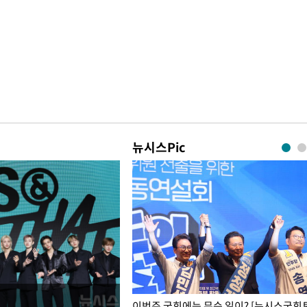
뉴시스Pic
폭력 피해자에 위로·사과…"국가
이번주 국회에는 무슨 일이? [뉴시스국회토