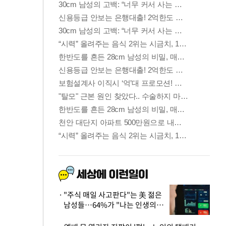
"주식 매일 사고판다"는 美 젊은
남성들…64%가 "나는 인생의
패배자“