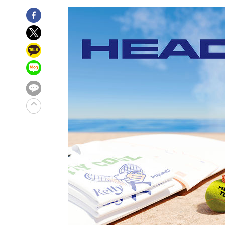
-14941초 전 >
[속보]'압수수색·성접대 논란' 축구협회 "실망과 걱정 
송"
-3562초 전 >
'최고 37도' 폭염 지속…강원동해안 최대 150㎜ 비
55분 전 >
[속보]뉴욕증시 상승 마감…S&P 0.6% 나스닥 1.3%↑