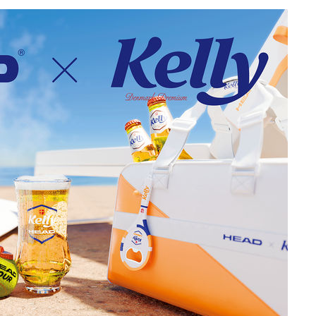
안겨드려 죄