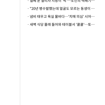
· 엘베 문 열리자 지팡이 '퍽'…노인의 택배기사 폭행 이유
· "20년 병수발했는데 얼굴도 모르는 동생이 유산 절반을"…배다른 형제 상속권 있을까
· 냄비 태우고 욕실 물바다…'치매 의심' 시어머니 검사 권유했다가 '날벼락'
· 새벽 식당 몰래 들어와 테이블서 '쿨쿨'…토사물 남기고 사라진 남성