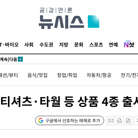
견
IT·바이오
사회
수도권
지방
문화
스포츠
연예
 계속[다음
삼겠다"
안겨드려 죄
패션/뷰티
음식/맛집
창업/취업
자동차/항공
전기/전
…티셔츠·타월 등 상품 4종 출
견
구글에서 선호하는 매체로 추가
 계속[다음
삼겠다"