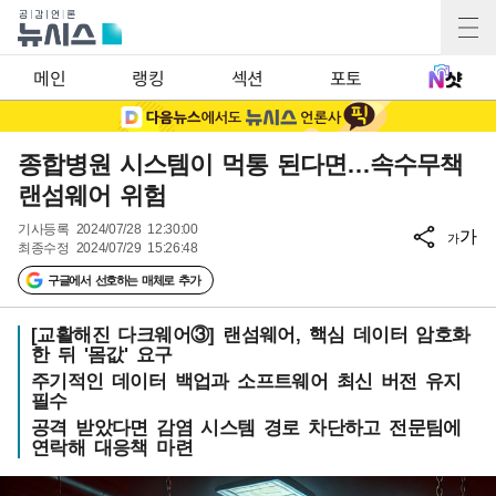
메인
랭킹
섹션
포토
종합병원 시스템이 먹통 된다면…속수무책
랜섬웨어 위험
기사등록
2024/07/28 12:30:00
가
가
최종수정
2024/07/29 15:26:48
구글에서 선호하는 매체로 추가
[교활해진 다크웨어③] 랜섬웨어, 핵심 데이터 암호화
한 뒤 '몸값' 요구
주기적인 데이터 백업과 소프트웨어 최신 버전 유지
필수
공격 받았다면 감염 시스템 경로 차단하고 전문팀에
연락해 대응책 마련