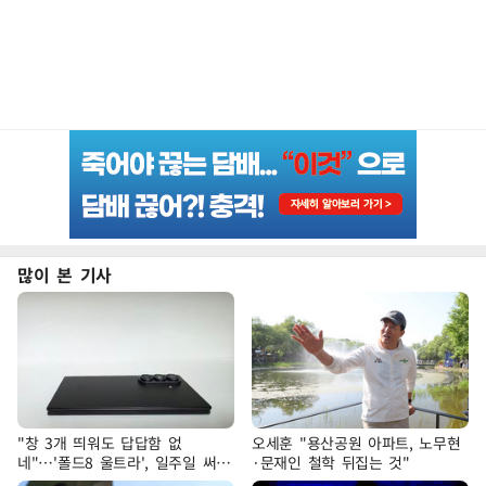
많이 본 기사
"창 3개 띄워도 답답함 없
오세훈 "용산공원 아파트, 노무현
네"…'폴드8 울트라', 일주일 써보
·문재인 철학 뒤집는 것"
니