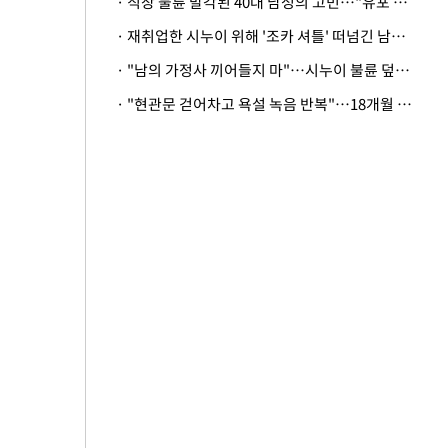
· 직장 불륜 발각된 40대 남성의 고민…"유포 동료 명예훼손·협박죄 고소 가능할까"
· 재취업한 시누이 위해 '조카 셔틀' 떠넘긴 남편…아내 "난 못한다"
· "남의 가정사 끼어들지 마"…시누이 불륜 덮으려는 남편에 억울한 아내
· "현관문 걷어차고 욕설 녹음 반복"…18개월 아기 키우는 집 뒤흔든 '앞집의 비극'