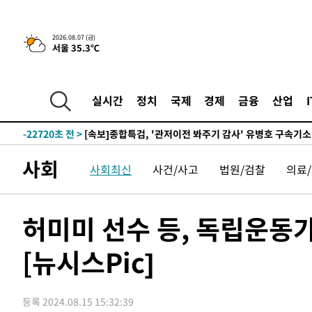
2026.08.07 (금)
서울 35.3℃
-1656초 전 >
[속보] 뉴욕증시, 일제 하락 마감…나스닥 0.06%↓
-30369초 전 >
[속보]국힘 윤리위, '돌려차기 발언' 진종오·서범수 징계
-25694초 전 >
[속보] 7월 중국 수출 23.9%↑ 수입 27.5%↑…무역총
실시간
정치
국제
경제
금융
산업
25.3%↑
-22854초 전 >
[속보]'채상병 순직 책임' 임성근, 항소심도 징역 3년
-22720초 전 >
[속보]종합특검, '관저이전 봐주기 감사' 유병호 구속기소
-19320초 전 >
민주 콩고 에볼라환자 4천명 돌파, 4053명 발생 1850명
사회
사회최신
사건/사고
법원/검찰
의료
-18570초 전 >
[속보]'300억원대 사기 혐의' 차가원 대표 구속 송치
-17764초 전 >
"미 전국적 살모네라 식중독 원인은 멕시코산 할라피뇨"--
-16277초 전 >
[속보]경찰·노동부, HL만도 평택사업장 끼임 사망 관련
허미미 선수 등, 독립운동가
-16158초 전 >
[속보]합수본, '투표율 허위 입력' 중앙·서울·경기도 선관
압수수색
[뉴시스Pic]
-15913초 전 >
[속보]원·달러 환율, 오전 9시 1423.8원
-15709초 전 >
[속보]삼성전자·SK하이닉스 동반 강보합…1%대 상승 
-15695초 전 >
[속보]코스닥, 5.95포인트(0.74%) 상승한 807.62개장
등록 2024.08.15 15:32:39
-15663초 전 >
[속보]코스피, 6300선 재탈환…1.09% 오른 6365.07 