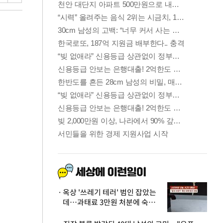
옥상 '쓰레기 테러' 범인 잡았는
데…과태료 3만원 처분에 숙박업
주 허탈