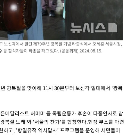
출발
개장
3명은 중
종로구 보신각에서 열린 제79주년 광복절 기념 타종식에서 오세훈 서울시장,
에서 두차
 참석자들이 타종을 하고 있다. (공동취재) 2024.08.15.
0일 후 발
주년 광복절을 맞이해 11시 30분부터 보신각 일대에서 ‘광복
 은메달리스트 허미미 등 독립운동가 후손이 타종인사로 참
'광복절 노래'와 '서울의 찬가'를 합창한다.현장 부스를 마련
련하고, '항일유적 역사답사' 프로그램을 운영해 시민들이