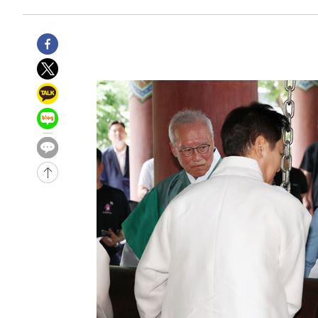
-12828초 전 >
시리아 다마스쿠스 교외에서 미니버스 폭발.. 14명 부상, 
태
-12126초 전 >
입추에도 극한더위…서울 낮 39도 '폭염중대경보'
-7090초 전 >
이란, 호르무즈서 "적국 목표물들"과 대치로 남부 케슘섬
례 큰 폭발음
-5805초 전 >
[속보]美, 폴리실리콘 수입 규제…파생제품 15% 관세, 12
효
-3956초 전 >
[속보]트럼프, 美 원정출산 금지 행정명령 서명
-1656초 전 >
[속보] 뉴욕증시, 일제 하락 마감…나스닥 0.06%↓
-30369초 전 >
[속보]국힘 윤리위, '돌려차기 발언' 진종오·서범수 징계
-25694초 전 >
[속보] 7월 중국 수출 23.9%↑ 수입 27.5%↑…무역총
25.3%↑
-22854초 전 >
[속보]'채상병 순직 책임' 임성근, 항소심도 징역 3년
-22720초 전 >
[속보]종합특검, '관저이전 봐주기 감사' 유병호 구속기소
-19320초 전 >
민주 콩고 에볼라환자 4천명 돌파, 4053명 발생 1850명
-18570초 전 >
[속보]'300억원대 사기 혐의' 차가원 대표 구속 송치
-17764초 전 >
"미 전국적 살모네라 식중독 원인은 멕시코산 할라피뇨"--
-16277초 전 >
[속보]경찰·노동부, HL만도 평택사업장 끼임 사망 관련
-16158초 전 >
[속보]합수본, '투표율 허위 입력' 중앙·서울·경기도 선관
압수수색
-15913초 전 >
[속보]원·달러 환율, 오전 9시 1423.8원