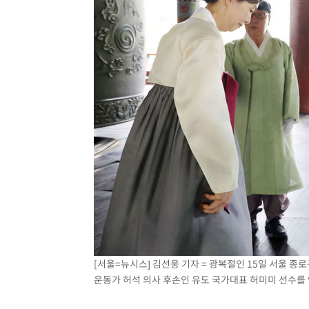
[서울=뉴시스] 김선웅 기자 = 광복절인 15일 서울 
운동가 허석 의사 후손인 유도 국가대표 허미미 선수를 안아