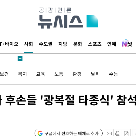
 절차 개시
액
IT·바이오
사회
수도권
지방
문화
스포츠
연예
 사망
/보건
복지
교육
노동
환경
날씨
수능
 CDC
 압수수색
 후손들 '광복절 타종식' 참
위 등 9곳
출발
구글에서 선호하는 매체로 추가
개장