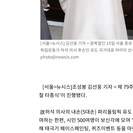
-15709초 전 >
[속보]삼성전자·SK하이닉스 동반 강보합…1%대 상승 
-15695초 전 >
[속보]코스닥, 5.95포인트(0.74%) 상승한 807.62개장
-15663초 전 >
[속보]코스피, 6300선 재탈환…1.09% 오른 6365.07 
-12828초 전 >
시리아 다마스쿠스 교외에서 미니버스 폭발.. 14명 부상, 
태
-12126초 전 >
입추에도 극한더위…서울 낮 39도 '폭염중대경보'
[서울=뉴시스] 김선웅 기자 = 광복절인 15일 서울 
-7090초 전 >
이란, 호르무즈서 "적국 목표물들"과 대치로 남부 케슘섬
독립운동가 허석 의사 후손인 유도 국가대표 허미미 선수 등
례 큰 폭발음
photo@newsis.com
-5805초 전 >
[속보]美, 폴리실리콘 수입 규제…파생제품 15% 관세, 12
효
-3956초 전 >
[속보]트럼프, 美 원정출산 금지 행정명령 서명
-1656초 전 >
[속보] 뉴욕증시, 일제 하락 마감…나스닥 0.06%↓
[서울=뉴시스]조성봉 김선웅 기자 = 제 79
절 타종식’이 진행됐다.
故허석 의사의 내손(5대손) 파리올림픽 유도
여하는 한편, 시민 500여명이 보신각에 모여 
해 태극기 페이스페인팅, 퀴즈이벤트 등을 마