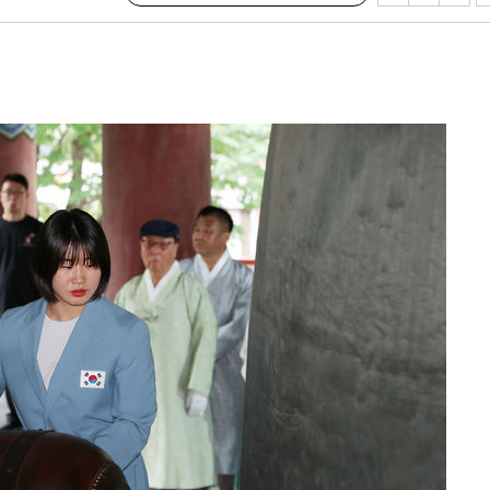
3명은 중
에서 두차
0일 후 발
 절차 개시
액
 사망
 CDC
 압수수색
위 등 9곳