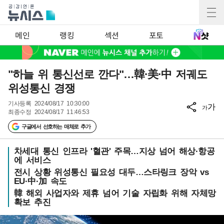
메인
랭킹
섹션
포토
"하늘 위 통신선로 깐다"…韓·美·中 저궤도
위성통신 경쟁
기사등록
2024/08/17 10:30:00
가
가
최종수정
2024/08/17 11:46:53
구글에서 선호하는 매체로 추가
차세대 통신 인프라 '혈관' 주목…지상 넘어 해상·항공
에 서비스
전시 상황 위성통신 필요성 대두…스타링크 장악 vs
EU·中·加 속도
韓 해외 사업자와 제휴 넘어 기술 자립화 위해 자체망
확보 추진