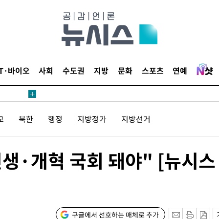
20일 후
IT·바이오
사회
수도권
지방
문화
스포츠
연예
20일 후
교
북한
행정
지방정가
지방선거
생·개혁 국회 돼야" [뉴시스
구글에서 선호하는 매체로 추가