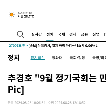
2026.08.07 (금)
서울 28.7℃
-27027초 전 >
[속보] 뉴욕증시, 일제 하락 마감…나스닥 0.06%↓
-31156초 전 >
[속보]美, 폴리실리콘 수입 규제…파생제품 15% 관세, 1
실시간
정치
국제
경제
금융
산업
발효
-29307초 전 >
[속보]트럼프, 美 원정출산 금지 행정명령 서명
-27007초 전 >
[속보] 뉴욕증시, 일제 하락 마감…나스닥 0.06%↓
-31176초 전 >
[속보]美, 폴리실리콘 수입 규제…파생제품 15% 관세, 1
발효
-29327초 전 >
[속보]트럼프, 美 원정출산 금지 행정명령 서명
정치
정치최신
청와대
국회/정당
국방/외
-27027초 전 >
[속보] 뉴욕증시, 일제 하락 마감…나스닥 0.06%↓
추경호 "9월 정기국회는 민
Pic]
등록 2024.08.28 10:06:34
수정 2024.08.28 12:18:52