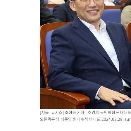
[서울=뉴시스] 조성봉 기자= 추경호 국민의힘 원내대표
오른쪽은 와 배준영 원내수석 부대표.2024.08.28.
su