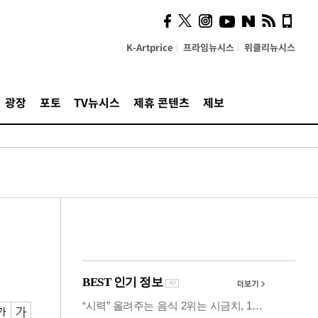
의견, 국토부·LH에 충실히
전달할 것"
K-Artprice
프라임뉴시스
위클리뉴시스
광장
포토
TV뉴시스
제휴 콘텐츠
제보