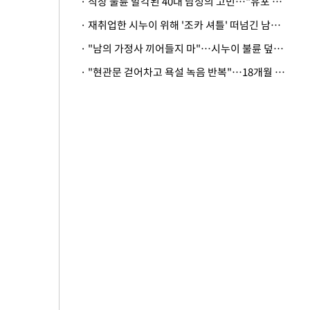
· 직장 불륜 발각된 40대 남성의 고민…"유포 동료 명예훼손·협박죄 고소 가능할까"
· 재취업한 시누이 위해 '조카 셔틀' 떠넘긴 남편…아내 "난 못한다"
· "남의 가정사 끼어들지 마"…시누이 불륜 덮으려는 남편에 억울한 아내
· "현관문 걷어차고 욕설 녹음 반복"…18개월 아기 키우는 집 뒤흔든 '앞집의 비극'