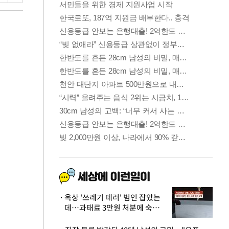
옥상 '쓰레기 테러' 범인 잡았는
데…과태료 3만원 처분에 숙박업
주 허탈