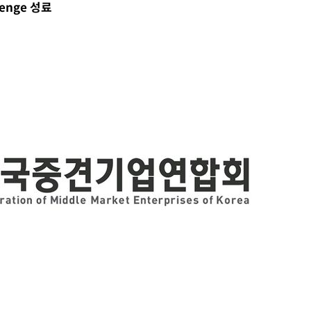
enge 성료
 구축
 마감 다
어려워" 취
무부 대변인
꺾인다"
 위협"
 수용할까
해 불가피"
등 압수수
월 중 예
장