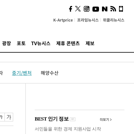
계…'고급 가요'의 주체적
영토
K-Artprice
프라임뉴시스
위클리뉴시스
광장
포토
TV뉴시스
제휴 콘텐츠
제보
자
중기/벤처
해양수산