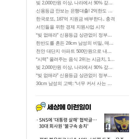
SNS에 '대통령 살해' 협박글…
30대 회사원 '불구속 송치'