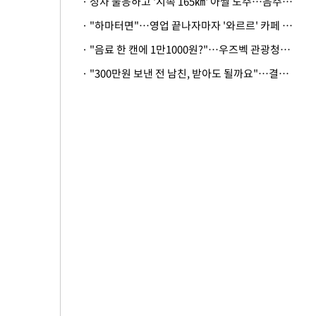
· 정차 불응하고 '시속 165㎞' 아찔 도주…음주운전자 체포
· "하마터면"…영업 끝나자마자 '와르르' 카페 테라스 덮친 대리석 외벽
· "음료 한 캔에 1만1000원?"…우즈벡 관광청까지 나섰다, 유튜버 폭로 후폭풍
· "300만원 보낸 전 남친, 받아도 될까요"…결혼 앞둔 예비신부의 뜻밖 고충