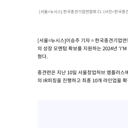
-14468초 전 >
서울 낮 39도 '폭염중대경보'…40도 관측 가능성도
[서울=뉴시스] 한국중견기업연합회 CI. (사진=한국
-11830초 전 >
미 워싱턴주 스포캔 시의 통제불능 3개 산불, 방화선 일부
-4003초 전 >
[속보] 호르무즈 해협 이란-오만 협상 기대속 뉴욕증시 혼조
우 0.49%↑
-2358초 전 >
[속보] 이란 대통령 "지금 최고지도자와 소통하기가 매우 
임 3년 인터뷰
3시간 전 >
[속보] "이란-오만, 호르무즈 해협 통행 항로 합의" 이란 외
[서울=뉴시스]이승주 기자 = 한국중견기업
의 성장 모멘텀 확보를 지원하는 2024년 'I’
혔다.
중견련은 지난 10일 서울창업허브 엠플러스에서 2
의 IR피칭을 진행하고 최종 10개 라인업을 