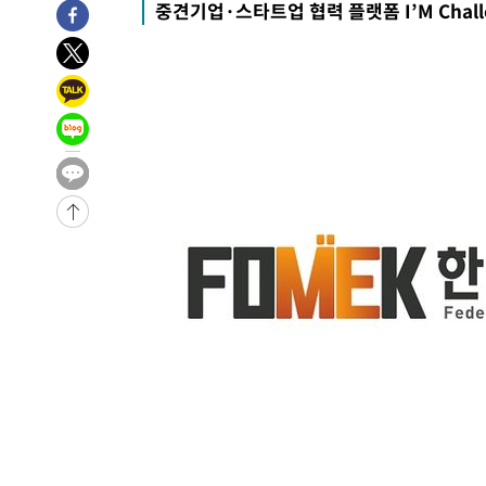
중견기업·스타트업 협력 플랫폼 I’M Chall
-11830초 전 >
미 워싱턴주 스포캔 시의 통제불능 3개 산불, 방화선 일부
-4003초 전 >
[속보] 호르무즈 해협 이란-오만 협상 기대속 뉴욕증시 혼조
우 0.49%↑
-2358초 전 >
[속보] 이란 대통령 "지금 최고지도자와 소통하기가 매우 
임 3년 인터뷰
3시간 전 >
[속보] "이란-오만, 호르무즈 해협 통행 항로 합의" 이란 외
-28675초 전 >
내일까지 39도 '펄펄'…기상청 "태풍 지나며 폭염 잠시 
-28312초 전 >
트럼프, 한국계 진보 주지사 후보 맹공…"공산주의가 최대
-28290초 전 >
"美간섭에 합의 지연"…트럼프, '이란 호르무즈 통제권'
-24810초 전 >
[속보]산업장관 "李정부, 원전 반대 안해…안정 전력 위
-23507초 전 >
[속보]경찰, '홍명보 선임 논란' 대한축구협회·축구회관 
색
-22894초 전 >
[속보]산업장관 "美무역법 제301조 과잉생산 결과 발표 8
상
-22687초 전 >
[속보]코스피 매도사이드카 발동…4%대 급락
-21959초 전 >
[속보]전남광주 초대 시민추천 부시장에 백승주·윤난실
-19520초 전 >
서울 열대야 15일째 지속…비공식 '초열대야' 30도 넘어
-18087초 전 >
[속보]코스닥, 2.15포인트(0.27%) 내린 797.44 출발
-18070초 전 >
[속보]코스피, 119.51포인트(1.81%) 내린 6478.75 개
-14517초 전 >
6월 경상수지 497.3억 달러…두 달 연속 사상 최대