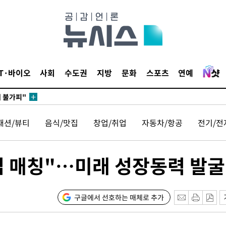
무부 대변인
꺾인다"
 위협"
IT·바이오
사회
수도권
지방
문화
스포츠
연예
 수용할까
해 불가피"
등 압수수
패션/뷰티
음식/맛집
창업/취업
자동차/항공
전기/전
월 중 예
업 매칭"…미래 성장동력 발굴
장
구글에서 선호하는 매체로 추가