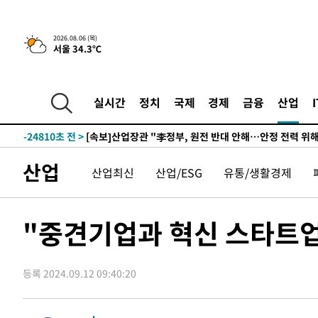
2026.08.06 (목)
서울 34.3℃
3시간 전 >
[속보] "이란-오만, 호르무즈 해협 통행 항로 합의" 이란 외
-28675초 전 >
내일까지 39도 '펄펄'…기상청 "태풍 지나며 폭염 잠시 
-28312초 전 >
트럼프, 한국계 진보 주지사 후보 맹공…"공산주의가 최대
실시간
정치
국제
경제
금융
산업
-28290초 전 >
"美간섭에 합의 지연"…트럼프, '이란 호르무즈 통제권'
-24810초 전 >
[속보]산업장관 "李정부, 원전 반대 안해…안정 전력 위
-23507초 전 >
[속보]경찰, '홍명보 선임 논란' 대한축구협회·축구회관 
산업
산업최신
산업/ESG
유통/생활경제
색
-22894초 전 >
[속보]산업장관 "美무역법 제301조 과잉생산 결과 발표 8
상
-22687초 전 >
[속보]코스피 매도사이드카 발동…4%대 급락
-21959초 전 >
[속보]전남광주 초대 시민추천 부시장에 백승주·윤난실
"중견기업과 혁신 스타트
-19520초 전 >
서울 열대야 15일째 지속…비공식 '초열대야' 30도 넘어
-18087초 전 >
[속보]코스닥, 2.15포인트(0.27%) 내린 797.44 출발
등록 2024.09.12 09:40:20
-18070초 전 >
[속보]코스피, 119.51포인트(1.81%) 내린 6478.75 개
-14517초 전 >
6월 경상수지 497.3억 달러…두 달 연속 사상 최대
-14468초 전 >
서울 낮 39도 '폭염중대경보'…40도 관측 가능성도