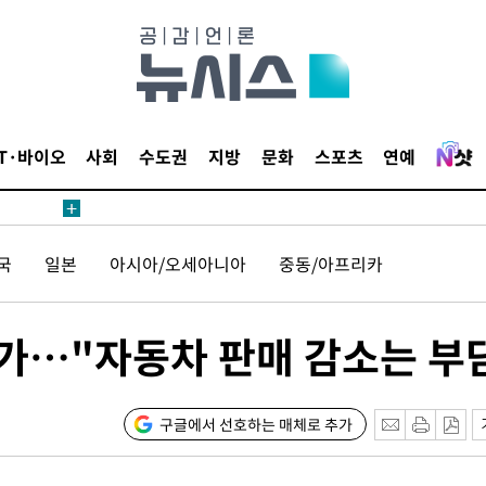
견
IT·바이오
사회
수도권
지방
문화
스포츠
연예
 계속[다음
삼겠다"
국
일본
아시아/오세아니아
중동/아프리카
안겨드려 죄
 증가…"자동차 판매 감소는 부
견
구글에서 선호하는 매체로 추가