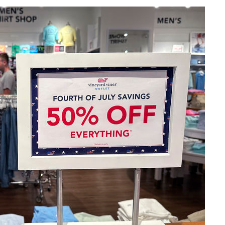
 계속[다음
삼겠다"
안겨드려 죄