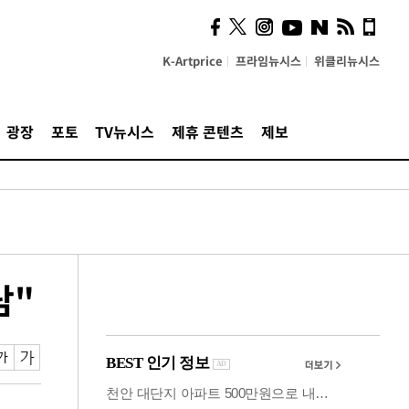
사이 해답 찾았죠"…알을
깨고 나온 '초자아'
K-Artprice
프라임뉴시스
위클리뉴시스
광장
포토
TV뉴시스
제휴 콘텐츠
제보
담"