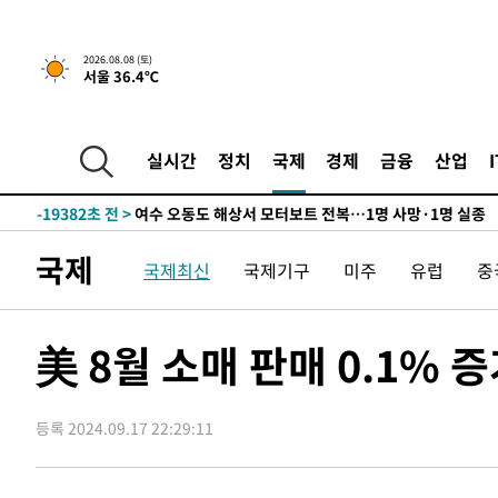
1시간 전 >
[속보]뉴욕증시 상승 마감…S&P 0.6% 나스닥 1.3%↑
-28655초 전 >
강릉에 시간당 81.4㎜ 물폭탄…도로 잠기고 담벼락 붕괴
2026.08.08 (토)
서울 36.4℃
-24762초 전 >
백운산서 80년근 천종산삼 9뿌리 발견…감정가 1.3억원
-22472초 전 >
선재도서 해루질 나섰다 실종 60대, 닷새 만에 숨진 채 발
-20006초 전 >
남자 농구, 나고야 아시안게임서 '홈팀' 일본과 한일전
실시간
정치
국제
경제
금융
산업
-19382초 전 >
여수 오동도 해상서 모터보트 전복…1명 사망·1명 실종
-15609초 전 >
극한폭염 한풀 꺾이지만…'낮 최고 35도' 무더위, 열대야
주 날씨]
-12627초 전 >
축구협회 "압수수색·성접대 논란 사과…쇄신의 기회로 
국제
국제최신
국제기구
미주
유럽
중
-11144초 전 >
[속보]'압수수색·성접대 논란' 축구협회 "실망과 걱정 
송"
3분 전 >
'최고 37도' 폭염 지속…강원동해안 최대 150㎜ 비
1시간 전 >
[속보]뉴욕증시 상승 마감…S&P 0.6% 나스닥 1.3%↑
美 8월 소매 판매 0.1%
-28655초 전 >
강릉에 시간당 81.4㎜ 물폭탄…도로 잠기고 담벼락 붕괴
-24762초 전 >
백운산서 80년근 천종산삼 9뿌리 발견…감정가 1.3억원
등록 2024.09.17 22:29:11
-22472초 전 >
선재도서 해루질 나섰다 실종 60대, 닷새 만에 숨진 채 발
-20006초 전 >
남자 농구, 나고야 아시안게임서 '홈팀' 일본과 한일전
-19382초 전 >
여수 오동도 해상서 모터보트 전복…1명 사망·1명 실종