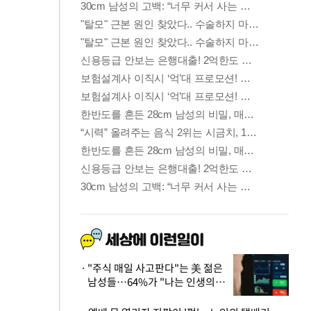
"주식 매일 사고판다"는 美 젊은
남성들…64%가 "나는 인생의
패배자“