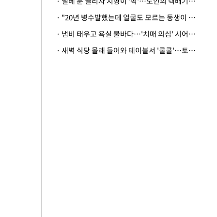
· 엘베 문 열리자 지팡이 '퍽'…노인의 택배기사 폭행 이유
· "20년 병수발했는데 얼굴도 모르는 동생이 유산 절반을"…배다른 형제 상속권 있을까
· 냄비 태우고 욕실 물바다…'치매 의심' 시어머니 검사 권유했다가 '날벼락'
· 새벽 식당 몰래 들어와 테이블서 '쿨쿨'…토사물 남기고 사라진 남성