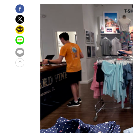
-15609초 전 >
극한폭염 한풀 꺾이지만…'낮 최고 35도' 무더위, 열대야
주 날씨]
-12627초 전 >
축구협회 "압수수색·성접대 논란 사과…쇄신의 기회로 
-11144초 전 >
[속보]'압수수색·성접대 논란' 축구협회 "실망과 걱정 
송"
3분 전 >
'최고 37도' 폭염 지속…강원동해안 최대 150㎜ 비
1시간 전 >
[속보]뉴욕증시 상승 마감…S&P 0.6% 나스닥 1.3%↑