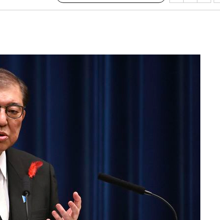
회
교수…이병
지(종합)
0.3만개
 4.1%로
말고 과감히
쪽 아웃바
 하향
별재난지역
…희망지 못
날씨]
요 선제 대
무'
마쳐