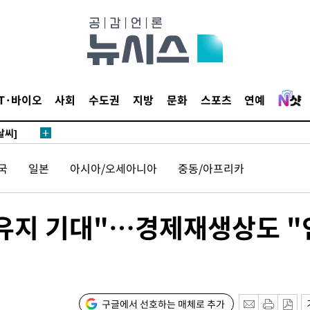
 4.1%로
말고 과감히
쪽 아웃바
 하향
별재난지역
IT·바이오
사회
수도권
지방
문화
스포츠
연예
…희망지 못
날씨]
요 선제 대
국
일본
아시아/오세아니아
중동/아프리카
무'
유지 기대"…경제재생상도 "
마쳐
장 기소
구글에서 선호하는 매체로 추가