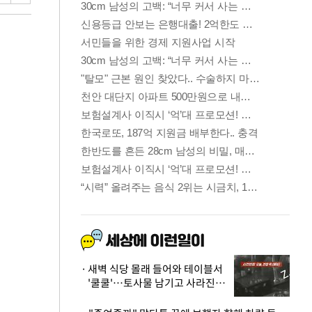
새벽 식당 몰래 들어와 테이블서
'쿨쿨'…토사물 남기고 사라진 남
성