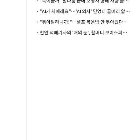
· "죽여줄까" 말다툼 끝에 보행자 향해 차량 돌진…50대 여성 중상
· "AI가 치매래요"…'AI 의사' 믿었다 골머리 앓는 美 의료계 '경고'
· "볶아달라니까!"…셀프 볶음밥 안 볶아줬다고 사장 폭행한 손님
· 천안 택배기사의 '매의 눈', 할머니 보이스피싱 피해 막아