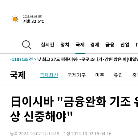
하향수정 (2보)
-27457초 전 >
[속보] 미 사업체, 일자리 7월에 2.3만 개 줄어…실업률은
↓
-23320초 전 >
[속보]이 대통령 "부동산 공급 기존 사고방식 매달리지 
2026.08.07 (금)
서울 32.5℃
실천"
-22405초 전 >
이란, "오만과 '중앙 단일 루트' 합의…북쪽 인바운드·남
운드는 임시"
-13973초 전 >
"낮 기온 소폭 하락"…수도권 폭염중대경보, 폭염경보로
-13937초 전 >
[속보]이 대통령, '호우피해' 안동·의성 관할 4개 면 특
실시간
정치
국제
경제
금융
산업
선포
-13900초 전 >
[단독]중수청 지원 검사들, 정원 초과 시 낮은 계급 임용
갈 수도
-11871초 전 >
낮 최고 37도 찜통더위…곳곳 소나기·강원 많은 비[내일
-10177초 전 >
SK하이닉스, 용인·청주 팹에 54조 투자…"AI 메모리 수
국제
국제최신
국제기구
미주
유럽
중
응"
-7033초 전 >
여자배구 이재영·이다영 자매, 아제르바이잔 투란VC 입단
-6286초 전 >
외국인 심판 성 접대 7경기 들여다보니…한국 축구 '5승 2
-6020초 전 >
[속보]코스닥, 2.86포인트(0.36%) 내린 798.81마감
日이시바 "금융완화 기조 
-5973초 전 >
[속보]코스피, 6200선 약보합…0.60% 내린 6258.77에 
상 신중해야"
-5953초 전 >
[속보]원·달러 환율, 7.7원 내린 1416.1원 마감
-5842초 전 >
[속보] 노원서 40.1도 관측…서울, 2018년 이후 첫 40도
-2932초 전 >
[속보]종합특검, '계엄 수용공간 확보' 신용해 前교정본부
등록 2024.10.02 12:14:48
수정 2024.10.02 15:04:16
-1805초 전 >
외신들도 주목한 韓축구 파문…"국민적 공분에 수사 재개"