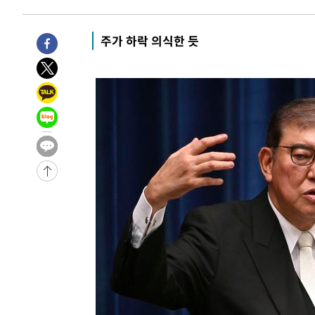
-1776초 전 >
11시간 압수수색에 성접대 파문까지…'쑥대밭' 된 축구협
-798초 전 >
[속보]규제합리화위원회 부위원장에 김태유 서울대 공대 
주가 하락 의식한 듯
태 후임
-30890초 전 >
이강인, 폭염 속 AT마드리드 첫 훈련…80명 식사 대접까
-28029초 전 >
미 사업체 일자리, 7월에 2.3만개 순감하고 그 전 2개월 1
하향수정 (2보)
-27477초 전 >
[속보] 미 사업체, 일자리 7월에 2.3만 개 줄어…실업률은
↓
-23340초 전 >
[속보]이 대통령 "부동산 공급 기존 사고방식 매달리지 
실천"
-22425초 전 >
이란, "오만과 '중앙 단일 루트' 합의…북쪽 인바운드·남
운드는 임시"
-13993초 전 >
"낮 기온 소폭 하락"…수도권 폭염중대경보, 폭염경보로
-13957초 전 >
[속보]이 대통령, '호우피해' 안동·의성 관할 4개 면 특
선포
-13920초 전 >
[단독]중수청 지원 검사들, 정원 초과 시 낮은 계급 임용
갈 수도
-11891초 전 >
낮 최고 37도 찜통더위…곳곳 소나기·강원 많은 비[내일
-10197초 전 >
SK하이닉스, 용인·청주 팹에 54조 투자…"AI 메모리 수
응"
-7053초 전 >
여자배구 이재영·이다영 자매, 아제르바이잔 투란VC 입단
-6306초 전 >
외국인 심판 성 접대 7경기 들여다보니…한국 축구 '5승 2
-6040초 전 >
[속보]코스닥, 2.86포인트(0.36%) 내린 798.81마감
-5993초 전 >
[속보]코스피, 6200선 약보합…0.60% 내린 6258.77에 