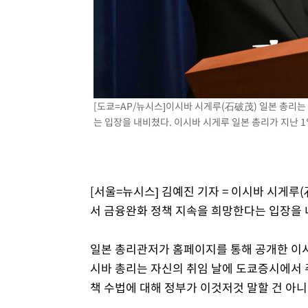
-5973초 전 >
[속보]원·달러 환율, 7.7원 내린 1416.1원 마감
-5862초 전 >
[속보] 노원서 40.1도 관측…서울, 2018년 이후 첫 40도
-2952초 전 >
[속보]종합특검, '계엄 수용공간 확보' 신용해 前교정본부
-1825초 전 >
외신들도 주목한 韓축구 파문…"국민적 공분에 수사 재개"
-1796초 전 >
11시간 압수수색에 성접대 파문까지…'쑥대밭' 된 축구협
[도쿄=AP/뉴시스]이시바 시게루(石破茂) 일본 총리
-818초 전 >
[속보]규제합리화위원회 부위원장에 김태유 서울대 공대 
는 입장을 내비쳤다. 이시바 시게루 일본 총리가 지난 1일
태 후임
[서울=뉴시스] 김예진 기자 = 이시바 시게루
서 금융완화 정책 지속을 희망한다는 입장을 
일본 총리관저가 홈페이지를 통해 공개한 이시
시바 총리는 자신의 취임 날에 도쿄증시에서 
책 수법에 대해 정부가 이것저것 말할 건 아니