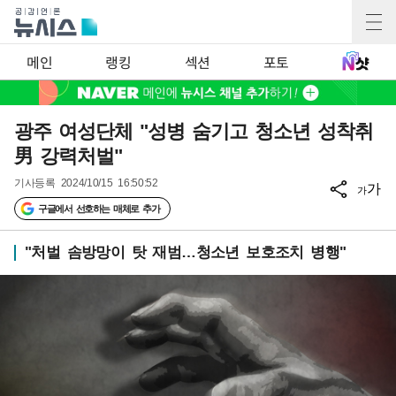
메인
랭킹
섹션
포토
광주 여성단체 "성병 숨기고 청소년 성착취
男 강력처벌"
기사등록
2024/10/15 16:50:52
가
가
구글에서 선호하는 매체로 추가
"처벌 솜방망이 탓 재범…청소년 보호조치 병행"