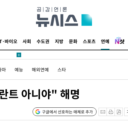
위해 뛸
승리
내일날씨]
 원해 아
보
IT·바이오
사회
수도권
지방
문화
스포츠
연예
라마
예능
해외연예
스타
플란트 아니야" 해명
[다음주 날
다"
려 죄송"
구글에서 선호하는 매체로 추가