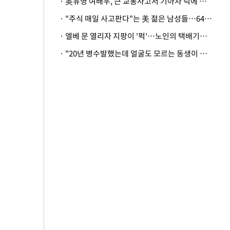
· 英유명 여배우, 큰 교통사고서 기아차 덕에 살았다
· "주식 매일 사고판다"는 美 젊은 남성들…64%가 "나는 인생의 패배자“
· 엘베 문 열리자 지팡이 '퍽'…노인의 택배기사 폭행 이유
· "20년 병수발했는데 얼굴도 모르는 동생이 유산 절반을"…배다른 형제 상속권 있을까