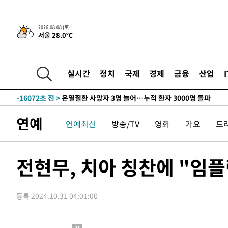
42.08%·宋 10.17%
-24342초 전 >
이강인 "아틀레티코 이적 기뻐…등번호 7번 의미보단 팀 
것"
-24277초 전 >
[속보]與 당대표 경선, 제주·인천 권리당원 투표 김민석 
2026.08.08 (토)
서울 28.0℃
-18051초 전 >
낮 최고 35도 '무더위'…동해안 시간당 30㎜ '강한 비'[
-17321초 전 >
[속보]이강인 "감독님이 원하는 마음 느꼈고, 많은 트로피
틀레티코 이적"
-17103초 전 >
수도권 40도 육박 '펄펄'…동해안 일부 지역엔 호의주의
실시간
정치
국제
경제
금융
산업
-16072초 전 >
온열질환 사망자 3명 늘어…누적 환자 3000명 돌파
-10017초 전 >
강릉에 시간당 81.4㎜ 물폭탄…도로 잠기고 담벼락 붕괴
-6124초 전 >
백운산서 80년근 천종산삼 9뿌리 발견…감정가 1.3억원
연예
연예최신
방송/TV
영화
가요
드
-3834초 전 >
선재도서 해루질 나섰다 실종 60대, 닷새 만에 숨진 채 발견
-1368초 전 >
남자 농구, 나고야 아시안게임서 '홈팀' 일본과 한일전
-744초 전 >
여수 오동도 해상서 모터보트 전복…1명 사망·1명 실종
전현무, 치아 칭찬에 "임
50분 전 >
극한폭염 한풀 꺾이지만…'낮 최고 35도' 무더위, 열대야 계속
씨]
1시간 전 >
축구협회 "압수수색·성접대 논란 사과…쇄신의 기회로 삼겠
등록 2024.10.31 04:01:00
2시간 전 >
[속보]'압수수색·성접대 논란' 축구협회 "실망과 걱정 안겨드
5시간 전 >
'최고 37도' 폭염 지속…강원동해안 최대 150㎜ 비
7시간 전 >
[속보]뉴욕증시 상승 마감…S&P 0.6% 나스닥 1.3%↑