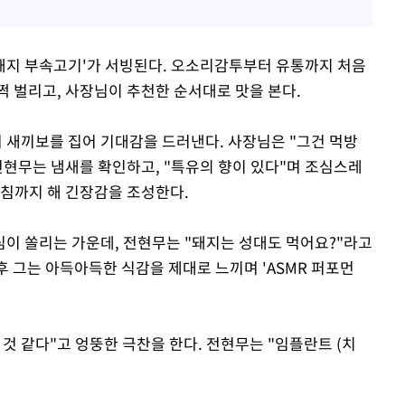
 돼지 부속고기'가 서빙된다. 오소리감투부터 유통까지 처음
쩍 벌리고, 사장님이 추천한 순서대로 맛을 본다.
며 새끼보를 집어 기대감을 드러낸다. 사장님은 "그건 먹방
전현무는 냄새를 확인하고, "특유의 향이 있다"며 조심스레
기침까지 해 긴장감을 조성한다.
이 쏠리는 가운데, 전현무는 "돼지는 성대도 먹어요?"라고
직후 그는 아득아득한 식감을 제대로 느끼며 'ASMR 퍼포먼
것 같다"고 엉뚱한 극찬을 한다. 전현무는 "임플란트 (치