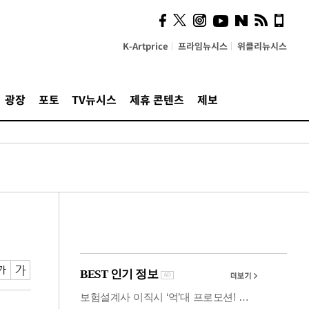
사이 해답 찾았죠"…알을
깨고 나온 '초자아'
K-Artprice
프라임뉴시스
위클리뉴시스
광장
포토
TV뉴시스
제휴 콘텐츠
제보