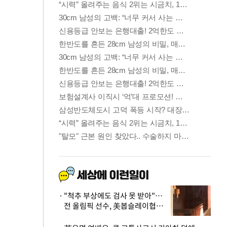
"척추 부상에도 검사 못 받아"…
전 올림픽 선수, 美봅슬레이협회
상대 소송