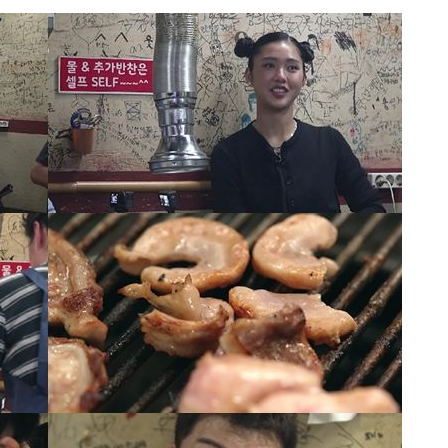
·서미화·
1위… 정
鄭
위해 뛸
승리
내일날씨]
 원해 아
보
[다음주 날
다"