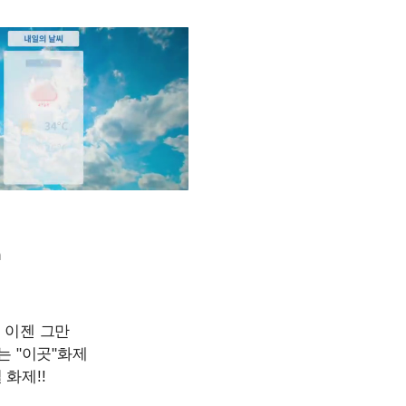
m
Mute