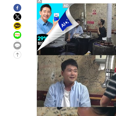
X
-25593초 전 >
[속보]與최고위원 제주·인천 순회경선…박선원·최민희
한민수·김용 순
-25546초 전 >
[속보]김민석, 與 전대 당원투표 누적 득표율 45.42%로 
청래 44.56%
-24828초 전 >
[속보]與 대표 경선 제주·인천 당원투표…金 47.75%·
42.08%·宋 10.17%
-24362초 전 >
이강인 "아틀레티코 이적 기뻐…등번호 7번 의미보단 팀 
것"
-24297초 전 >
[속보]與 당대표 경선, 제주·인천 권리당원 투표 김민석 
-18071초 전 >
낮 최고 35도 '무더위'…동해안 시간당 30㎜ '강한 비'[
-17341초 전 >
[속보]이강인 "감독님이 원하는 마음 느꼈고, 많은 트로피
틀레티코 이적"
-17123초 전 >
수도권 40도 육박 '펄펄'…동해안 일부 지역엔 호의주의
-16092초 전 >
온열질환 사망자 3명 늘어…누적 환자 3000명 돌파
-10037초 전 >
강릉에 시간당 81.4㎜ 물폭탄…도로 잠기고 담벼락 붕괴
-6144초 전 >
백운산서 80년근 천종산삼 9뿌리 발견…감정가 1.3억원
-3854초 전 >
선재도서 해루질 나섰다 실종 60대, 닷새 만에 숨진 채 발견
-1388초 전 >
남자 농구, 나고야 아시안게임서 '홈팀' 일본과 한일전
-764초 전 >
여수 오동도 해상서 모터보트 전복…1명 사망·1명 실종
50분 전 >
극한폭염 한풀 꺾이지만…'낮 최고 35도' 무더위, 열대야 계속
씨]
1시간 전 >
축구협회 "압수수색·성접대 논란 사과…쇄신의 기회로 삼겠