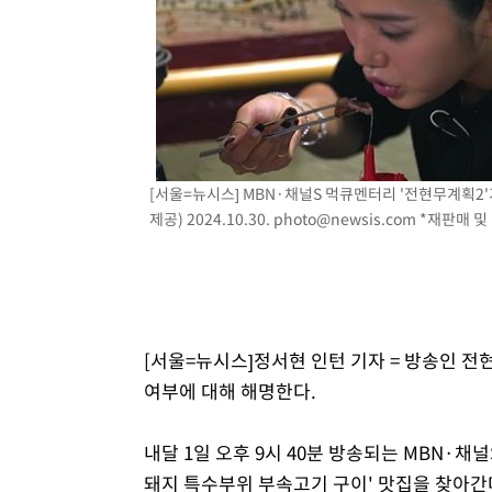
2시간 전 >
[속보]'압수수색·성접대 논란' 축구협회 "실망과 걱정 안겨드
5시간 전 >
'최고 37도' 폭염 지속…강원동해안 최대 150㎜ 비
7시간 전 >
[속보]뉴욕증시 상승 마감…S&P 0.6% 나스닥 1.3%↑
[서울=뉴시스] MBN·채널S 먹큐멘터리 '전현무계획2'가
제공) 2024.10.30.
photo@newsis.com
*재판매 및 
[서울=뉴시스]정서현 인턴 기자 = 방송인 
여부에 대해 해명한다.
내달 1일 오후 9시 40분 방송되는 MBN·채
돼지 특수부위 부속고기 구이' 맛집을 찾아간