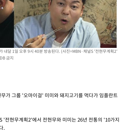
려 죄송"
 내달 1일 오후 9시 40분 방송된다. (사진=MBN·채널S '전현무계획2'
DB 금지
전현무가 그룹 '오마이걸' 미미와 돼지고기를 먹다가 임플란트
널S '전현무계획2'에서 전현무와 미미는 26년 전통의 '10가지
다.