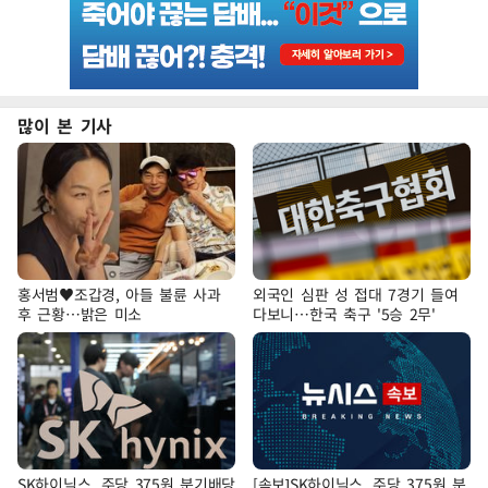
많이 본 기사
홍서범♥조갑경, 아들 불륜 사과
외국인 심판 성 접대 7경기 들여
후 근황…밝은 미소
다보니…한국 축구 '5승 2무'
SK하이닉스, 주당 375원 분기배당
[속보]SK하이닉스, 주당 375원 분