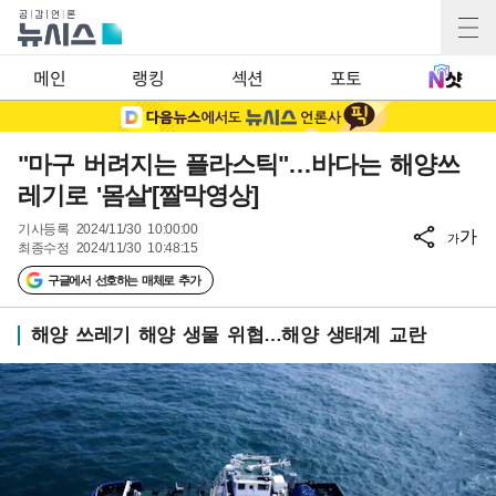
메인
랭킹
섹션
포토
"마구 버려지는 플라스틱"…바다는 해양쓰
레기로 '몸살'[짤막영상]
기사등록
2024/11/30 10:00:00
가
가
최종수정
2024/11/30 10:48:15
구글에서 선호하는 매체로 추가
해양 쓰레기 해양 생물 위협…해양 생태계 교란