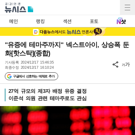
메인
랭킹
섹션
포토
"유증에 테마주까지" 넥스트아이, 상승폭 둔
화[핫스탁](종합)
기사등록
2024/12/17 15:46:35
가
가
최종수정
2024/12/17 16:10:24
구글에서 선호하는 매체로 추가
27억 규모의 제3자 배정 유증 결정
이준석 의원 관련 테마주로도 관심