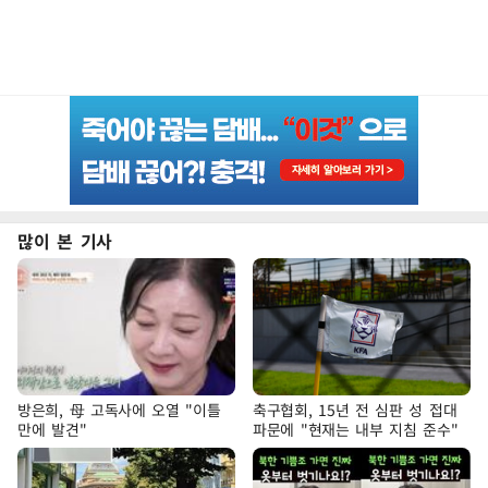
많이 본 기사
방은희, 母 고독사에 오열 "이틀
축구협회, 15년 전 심판 성 접대
만에 발견"
파문에 "현재는 내부 지침 준수"