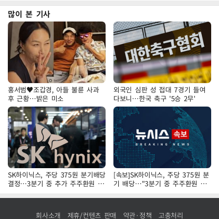
많이 본 기사
홍서범♥조갑경, 아들 불륜 사과
외국인 심판 성 접대 7경기 들여
후 근황…밝은 미소
다보니…한국 축구 '5승 2무'
SK하이닉스, 주당 375원 분기배당
[속보]SK하이닉스, 주당 375원 분
결정…3분기 중 추가 주주환원 발
기 배당…"3분기 중 주주환원 방
표
안 확정"
회사소개
제휴/컨텐츠 판매
약관·정책
고충처리