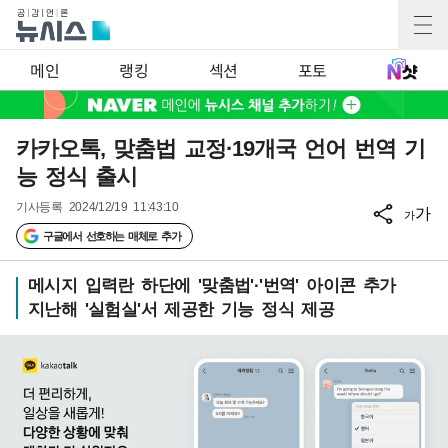
메인
랭킹
섹션
포토
카카오톡, 맞춤법 교정·19개국 언어 번역 기
능 정식 출시
기사등록
2024/12/19 11:43:10
가
가
구글에서 선호하는 매체로 추가
메시지 입력란 하단에 '맞춤법'·'번역' 아이콘 추가
지난해 '실험실'서 제공한 기능 정식 제공