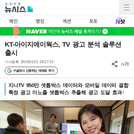
메인
랭킹
섹션
포토
KT-아이지에이웍스, TV 광고 분석 솔루션
출시
기사등록
2025/01/21 09:27:33
가
가
구글에서 선호하는 매체로 추가
지니TV 950만 셋톱박스 데이터와 모바일 데이터 결합
특정 광고 미노출 셋톱박스 추출해 광고 도달 효과↑