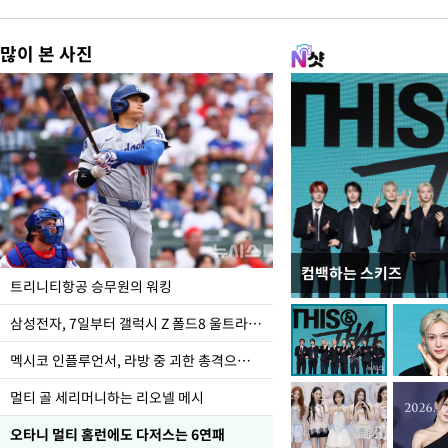
많이 본 사진
컴백하는 스키즈
입추 하루 앞둔 전남광
트리니티항공 승무원의 워킹
폭염
삼성전자, 7일부터 갤럭시 Z 폴드8 울트라·폴드8·플립8 출시
멕시코 인플루언서, 라방 중 괴한 총격으로 사망
멀티 골 세리머니하는 리오넬 메시
오타니 멀티 홈런에도 다저스는 6연패