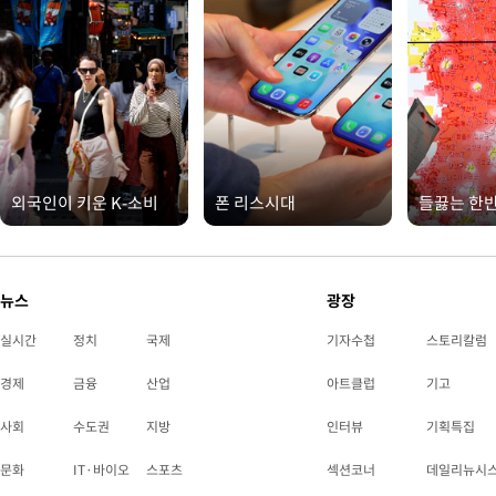
외국인이 키운 K-소비
폰 리스시대
들끓는 한
뉴스
광장
실시간
정치
국제
기자수첩
스토리칼럼
경제
금융
산업
아트클럽
기고
사회
수도권
지방
인터뷰
기획특집
문화
IT·바이오
스포츠
섹션코너
데일리뉴시