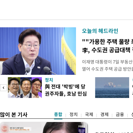
오늘의 헤드라인
""가용한 주택 물량 
李, 수도권 공급대책
이재명 대통령이 7일 부동산
열어 수도권 주택 공급 방안
령은 이날 오후 2시 청와대에
정치
를 비공개로 주재한다. 지난 
與 전대 '박빙'에 당
공개 회의에서 "가용한 주택
권주자들, 호남 민심
라"고 지시한 지 나흘 만이다
공략
많이 본 기사
종합
정치
국제
경제
금융