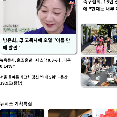
축구협회, 15년 
에 "현재는 내부 
방은희, 母 고독사에 오열 "이틀 만
에 발견"
뉴욕증시, 혼조 출발…나스닥 0.3%↓, 다우
0.14%↑
서울 올여름 최고치 경신 '역대 5위'…용산
39.9도(종합)
뉴시스 기획특집