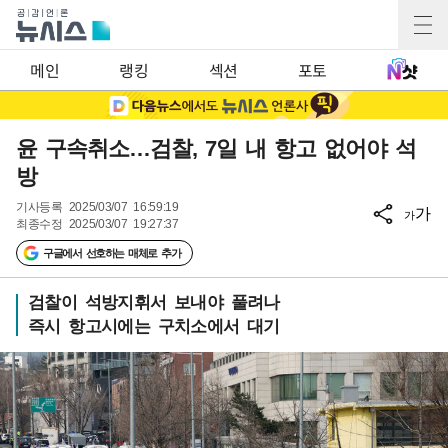
메인
랭킹
섹션
포토
윤 구속취소…검찰, 7일 내 항고 없어야 석
방
기사등록
2025/03/07 16:59:19
가
가
최종수정
2025/03/07 19:27:37
구글에서 선호하는 매체로 추가
검찰이 석방지휘서 보내야 풀려나
즉시 항고시에는 구치소에서 대기