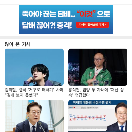
많이 본 기사
김희철, 결국 '거꾸로 태극기' 사과
홍석천, 입양 두 자녀에 '재산 상
"깊게 보지 못했다"
속' 언급했다