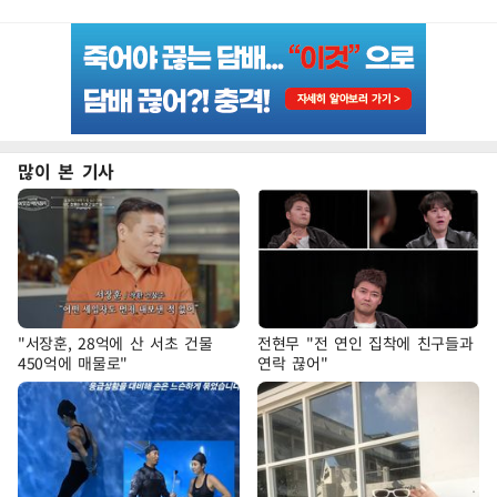
많이 본 기사
"서장훈, 28억에 산 서초 건물
전현무 "전 연인 집착에 친구들과
450억에 매물로"
연락 끊어"