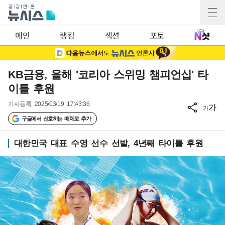
메인
랭킹
섹션
포토
KB금융, 올해 '코리아 스위밍 챔피언십' 타
이틀 후원
기사등록
2025/03/19 17:43:36
가
가
구글에서 선호하는 매체로 추가
대한민국 대표 수영 선수 선발, 4년째 타이틀 후원