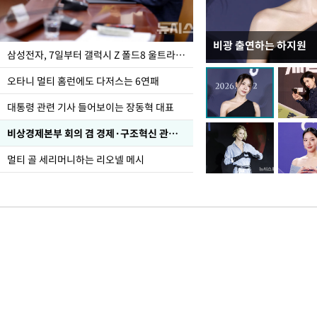
비광 출연하는 하지원
이재명 대통령, "수사
삼성전자, 7일부터 갤럭시 Z 폴드8 울트라·폴드8·플립8 출시
선 다해 강구해야"
오타니 멀티 홈런에도 다저스는 6연패
대통령 관련 기사 들어보이는 장동혁 대표
비상경제본부 회의 겸 경제·구조혁신 관계장관회의
멀티 골 세리머니하는 리오넬 메시