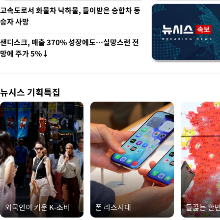
고속도로서 화물차 낙하물, 들이받은 승합차 동
승자 사망
샌디스크, 매출 370% 성장에도…실망스런 전
망에 주가 5%↓
뉴시스 기획특집
외국인이 키운 K-소비
폰 리스시대
들끓는 한