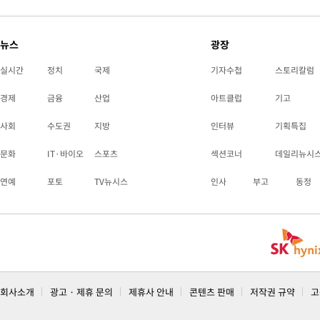
뉴스
광장
실시간
정치
국제
기자수첩
스토리칼럼
경제
금융
산업
아트클럽
기고
사회
수도권
지방
인터뷰
기획특집
문화
IT·바이오
스포츠
섹션코너
데일리뉴시
연예
포토
TV뉴시스
인사
부고
동정
회사소개
광고 · 제휴 문의
제휴사 안내
콘텐츠 판매
저작권 규약
고