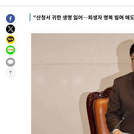
-31683초 전 >
트럼프, 한국계 진보 주지사 후보 맹공…"공산주의가 최대 위협
-31661초 전 >
"美간섭에 합의 지연"…트럼프, '이란 호르무즈 통제권' 수용
"산청서 귀한 생명 잃어…희생자 명복 빌며 애도
-28181초 전 >
[속보]산업장관 "李정부, 원전 반대 안해…안정 전력 위해 불가
-26878초 전 >
[속보]경찰, '홍명보 선임 논란' 대한축구협회·축구회관 등 압
색
-26265초 전 >
[속보]산업장관 "美무역법 제301조 과잉생산 결과 발표 8월 중
상
-26058초 전 >
[속보]코스피 매도사이드카 발동…4%대 급락
-25330초 전 >
[속보]전남광주 초대 시민추천 부시장에 백승주·윤난실
-22891초 전 >
서울 열대야 15일째 지속…비공식 '초열대야' 30도 넘어
-21458초 전 >
[속보]코스닥, 2.15포인트(0.27%) 내린 797.44 출발
-21441초 전 >
[속보]코스피, 119.51포인트(1.81%) 내린 6478.75 개장
-17888초 전 >
6월 경상수지 497.3억 달러…두 달 연속 사상 최대
-17839초 전 >
서울 낮 39도 '폭염중대경보'…40도 관측 가능성도
-15201초 전 >
미 워싱턴주 스포캔 시의 통제불능 3개 산불, 방화선 일부 구축
-7374초 전 >
[속보] 호르무즈 해협 이란-오만 협상 기대속 뉴욕증시 혼조 마감
우 0.49%↑
-5729초 전 >
[속보] 이란 대통령 "지금 최고지도자와 소통하기가 매우 어려워
임 3년 인터뷰
2시간 전 >
[속보] "이란-오만, 호르무즈 해협 통행 항로 합의" 이란 외무부 대