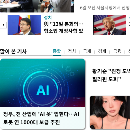
6일 오전 서울시청에서 진행
대토론회'에서는 정부의 세
정치
이어졌다. 이날 토론회에는 
與 "13일 본회의…
택자와 무주택 청년, 민간임
형소법 개정사항 있
리에이터 등 50여 명이 참석
으면 개정"
개사로 일하고 있다는 박준씨
택
많이 본 기사
종합
정치
국제
경제
금융
황기순 "원정 도
필리핀 도피"
정부, 전 산업에 'AI 옷' 입힌다…AI
로봇 연 1000대 보급 추진