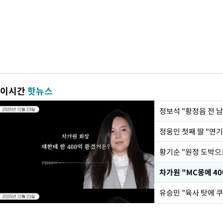
이시간
핫뉴스
정웅인 첫째 딸 "연기
황기순 "원정 도박으