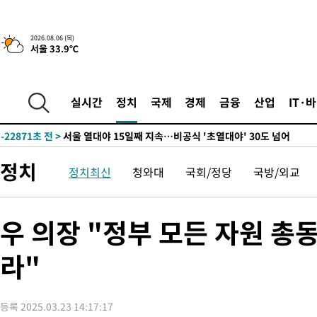
-31641초 전 >
"美간섭에 합의 지연"…트럼프, '이란 호르무즈 통제권' 수용
-28161초 전 >
[속보]산업장관 "李정부, 원전 반대 안해…안정 전력 위해 불가
2026.08.06 (목)
-26858초 전 >
[속보]경찰, '홍명보 선임 논란' 대한축구협회·축구회관 등 압
서울 33.9℃
색
-26245초 전 >
[속보]산업장관 "美무역법 제301조 과잉생산 결과 발표 8월 중
상
-26038초 전 >
[속보]코스피 매도사이드카 발동…4%대 급락
실시간
정치
국제
경제
금융
산업
IT·
-25310초 전 >
[속보]전남광주 초대 시민추천 부시장에 백승주·윤난실
-22871초 전 >
서울 열대야 15일째 지속…비공식 '초열대야' 30도 넘어
-21438초 전 >
[속보]코스닥, 2.15포인트(0.27%) 내린 797.44 출발
-21421초 전 >
[속보]코스피, 119.51포인트(1.81%) 내린 6478.75 개장
정치
정치최신
청와대
국회/정당
국방/외교
-17868초 전 >
6월 경상수지 497.3억 달러…두 달 연속 사상 최대
-17819초 전 >
서울 낮 39도 '폭염중대경보'…40도 관측 가능성도
우 의장 "정부 모든 자원 총
-15181초 전 >
미 워싱턴주 스포캔 시의 통제불능 3개 산불, 방화선 일부 구축
-7354초 전 >
[속보] 호르무즈 해협 이란-오만 협상 기대속 뉴욕증시 혼조 마감
라"
우 0.49%↑
-5709초 전 >
[속보] 이란 대통령 "지금 최고지도자와 소통하기가 매우 어려워
임 3년 인터뷰
2시간 전 >
[속보] "이란-오만, 호르무즈 해협 통행 항로 합의" 이란 외무부 대
-32046초 전 >
내일까지 39도 '펄펄'…기상청 "태풍 지나며 폭염 잠시 꺾인다
등록 2025.03.23 14:17:17