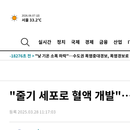
2026.08.07 (금)
서울 33.2℃
53분 전 >
[속보] 7월 중국 수출 23.9%↑ 수입 27.5%↑…무역총액 25
-31760초 전 >
[속보] 미 사업체, 일자리 7월에 2.3만 개 줄어…실업률은
↓
-27623초 전 >
[속보]이 대통령 "부동산 공급 기존 사고방식 매달리지 
실시간
정치
국제
경제
금융
산업
실천"
-26708초 전 >
이란, "오만과 '중앙 단일 루트' 합의…북쪽 인바운드·남
운드는 임시"
-18276초 전 >
"낮 기온 소폭 하락"…수도권 폭염중대경보, 폭염경보로
-18240초 전 >
[속보]이 대통령, '호우피해' 안동·의성 관할 4개 면 특
선포
-18203초 전 >
[단독]중수청 지원 검사들, 정원 초과 시 낮은 계급 임용
갈 수도
-16174초 전 >
낮 최고 37도 찜통더위…곳곳 소나기·강원 많은 비[내일
-14480초 전 >
SK하이닉스, 용인·청주 팹에 54조 투자…"AI 메모리 수
"줄기 세포로 혈액 개발"
응"
-11336초 전 >
여자배구 이재영·이다영 자매, 아제르바이잔 투란VC 입
-10589초 전 >
외국인 심판 성 접대 7경기 들여다보니…한국 축구 '5승 2
등록 2025.03.28 11:17:03
-10323초 전 >
[속보]코스닥, 2.86포인트(0.36%) 내린 798.81마감
-10276초 전 >
[속보]코스피, 6200선 약보합…0.60% 내린 6258.77에
-10256초 전 >
[속보]원·달러 환율, 7.7원 내린 1416.1원 마감