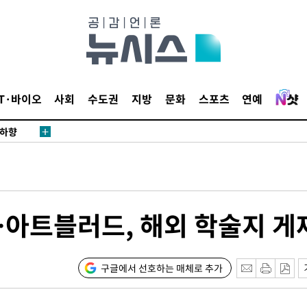
.3%↑
 4.1%로
말고 과감히
IT·바이오
사회
수도권
지방
문화
스포츠
연예
쪽 아웃바
 하향
별재난지역
…희망지 못
날씨]
요 선제 대
…아트블러드, 해외 학술지 게
단
무'
구글에서 선호하는 매체로 추가
 마쳐