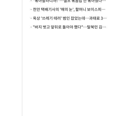
· "볶아달라니까!"…셀프 볶음밥 안 볶아줬다고 사장 폭행한 손님
· 천안 택배기사의 '매의 눈', 할머니 보이스피싱 피해 막아
· 옥상 '쓰레기 테러' 범인 잡았는데…과태료 3만원 처분에 숙박업주 허탈
· "바지 벗고 앞뒤로 돌아야 했다"…탈북민 김서아, 기쁨조 검사 수치심 회상