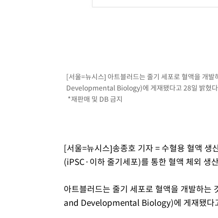
-10589초 전 >
외국인 심판 성 접대 7경기 들여다보니…한국 축구 '5승 2
-10323초 전 >
[속보]코스닥, 2.86포인트(0.36%) 내린 798.81마감
-10276초 전 >
[속보]코스피, 6200선 약보합…0.60% 내린 6258.77에
-10256초 전 >
[속보]원·달러 환율, 7.7원 내린 1416.1원 마감
-10145초 전 >
[속보] 노원서 40.1도 관측…서울, 2018년 이후 첫 40도
[서울=뉴시스] 아트블러드는 줄기 세포로 혈액을 개발하는 것
-7235초 전 >
[속보]종합특검, '계엄 수용공간 확보' 신용해 前교정본부
Developmental Biology)에 게재됐다고 28일 밝혔다
-6108초 전 >
외신들도 주목한 韓축구 파문…"국민적 공분에 수사 재개"
*재판매 및 DB 금지
-6079초 전 >
11시간 압수수색에 성접대 파문까지…'쑥대밭' 된 축구협
-5101초 전 >
[속보]규제합리화위원회 부위원장에 김태유 서울대 공대 
태 후임
-1459초 전 >
[속보]국힘 윤리위, '돌려차기 발언' 진종오·서범수 징계 
[서울=뉴시스]송종호 기자 = 수혈용 혈액 
53분 전 >
[속보] 7월 중국 수출 23.9%↑ 수입 27.5%↑…무역총액 25
(iPSC·이하 줄기세포)를 통한 혈액 체외 생
아트블러드는 줄기 세포로 혈액을 개발하는 것과 관
and Developmental Biology)에 게재됐