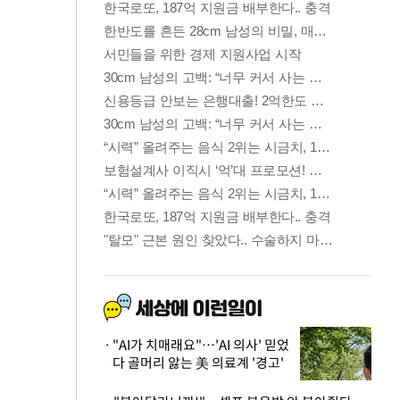
"AI가 치매래요"…'AI 의사' 믿었
다 골머리 앓는 美 의료계 '경고'