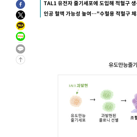
TAL1 유전자 줄기세포에 도입해 적혈구 생
-10145초 전 >
[속보] 노원서 40.1도 관측…서울, 2018년 이후 첫 40도
인공 혈액 가능성 높여…"수혈용 적혈구 체
-7235초 전 >
[속보]종합특검, '계엄 수용공간 확보' 신용해 前교정본부
-6108초 전 >
외신들도 주목한 韓축구 파문…"국민적 공분에 수사 재개"
-6079초 전 >
11시간 압수수색에 성접대 파문까지…'쑥대밭' 된 축구협
-5101초 전 >
[속보]규제합리화위원회 부위원장에 김태유 서울대 공대 
태 후임
-1459초 전 >
[속보]국힘 윤리위, '돌려차기 발언' 진종오·서범수 징계 
53분 전 >
[속보] 7월 중국 수출 23.9%↑ 수입 27.5%↑…무역총액 25
-31760초 전 >
[속보] 미 사업체, 일자리 7월에 2.3만 개 줄어…실업률은
↓
-27623초 전 >
[속보]이 대통령 "부동산 공급 기존 사고방식 매달리지 
실천"
-26708초 전 >
이란, "오만과 '중앙 단일 루트' 합의…북쪽 인바운드·남
운드는 임시"
-18276초 전 >
"낮 기온 소폭 하락"…수도권 폭염중대경보, 폭염경보로
-18240초 전 >
[속보]이 대통령, '호우피해' 안동·의성 관할 4개 면 특
선포
-18203초 전 >
[단독]중수청 지원 검사들, 정원 초과 시 낮은 계급 임용
갈 수도
-16174초 전 >
낮 최고 37도 찜통더위…곳곳 소나기·강원 많은 비[내일
-14480초 전 >
SK하이닉스, 용인·청주 팹에 54조 투자…"AI 메모리 수
응"
-11336초 전 >
여자배구 이재영·이다영 자매, 아제르바이잔 투란VC 입