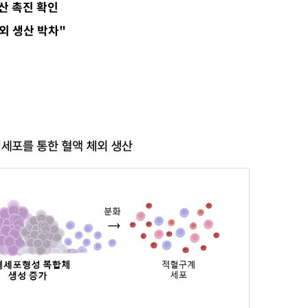
산 촉진 확인
외 생산 박차"
장 기소
회
교수…이병
절차 개시
.3%↑
 4.1%로
말고 과감히
쪽 아웃바
 하향
별재난지역
…희망지 못
날씨]
요 선제 대
단