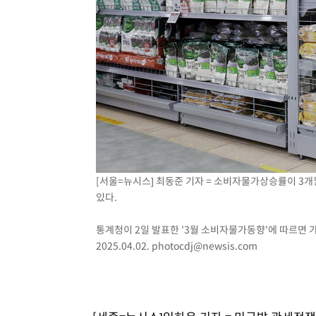
-11050초 전 >
[속보]규제합리화위원회 부위원장에 김태유 서울대 공대
병태 후임
-7408초 전 >
[속보]국힘 윤리위, '돌려차기 발언' 진종오·서범수 징계 
-2733초 전 >
[속보] 7월 중국 수출 23.9%↑ 수입 27.5%↑…무역총액 
1분 전 >
[속보]'채상병 순직 책임' 임성근, 항소심도 징역 3년
4분 전 >
[속보]종합특검, '관저이전 봐주기 감사' 유병호 구속기소
1시간 전 >
민주 콩고 에볼라환자 4천명 돌파, 4053명 발생 1850명 사망
[서울=뉴시스] 최동준 기자 = 소비자물가상승률이 3개
있다.
통계청이 2일 발표한 '3월 소비자물가동향'에 따르면 
2025.04.02.
photocdj@newsis.com