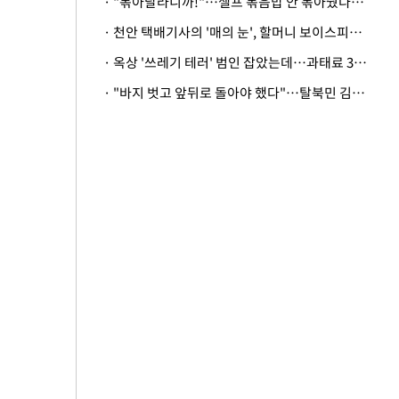
· "볶아달라니까!"…셀프 볶음밥 안 볶아줬다고 사장 폭행한 손님
· 천안 택배기사의 '매의 눈', 할머니 보이스피싱 피해 막아
· 옥상 '쓰레기 테러' 범인 잡았는데…과태료 3만원 처분에 숙박업주 허탈
· "바지 벗고 앞뒤로 돌아야 했다"…탈북민 김서아, 기쁨조 검사 수치심 회상