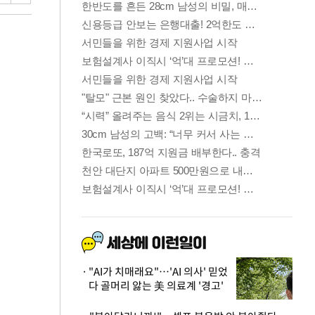
"AI가 치매래요"…'AI 의사' 믿었
다 골머리 앓는 美 의료계 '경고'