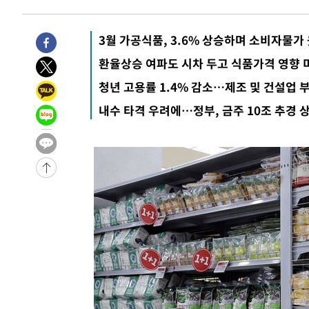
4분 전 >
[속보]종합특검, '관저이전 봐주기 감사' 유병호 구속기소
1시간 전 >
민주 콩고 에볼라환자 4천명 돌파, 4053명 발생 1850명 사망
3월 가공식품, 3.6% 상승하며 소비자물가
-24225초 전 >
"낮 기온 소폭 하락"…수도권 폭염중대경보, 폭염경보로
환율상승 여파도 시차 두고 식품가격 영향 
-24189초 전 >
[속보]이 대통령, '호우피해' 안동·의성 관할 4개 면 특
청년 고용률 1.4% 감소…제조 및 건설업 
선포
-24152초 전 >
[단독]중수청 지원 검사들, 정원 초과 시 낮은 계급 임용
내수 타격 우려에…정부, 금주 10조 추경 
갈 수도
-22123초 전 >
낮 최고 37도 찜통더위…곳곳 소나기·강원 많은 비[내일
-20429초 전 >
SK하이닉스, 용인·청주 팹에 54조 투자…"AI 메모리 수
응"
-17285초 전 >
여자배구 이재영·이다영 자매, 아제르바이잔 투란VC 입
-16538초 전 >
외국인 심판 성 접대 7경기 들여다보니…한국 축구 '5승 2
-16272초 전 >
[속보]코스닥, 2.86포인트(0.36%) 내린 798.81마감
-16225초 전 >
[속보]코스피, 6200선 약보합…0.60% 내린 6258.77에
-16205초 전 >
[속보]원·달러 환율, 7.7원 내린 1416.1원 마감
-16094초 전 >
[속보] 노원서 40.1도 관측…서울, 2018년 이후 첫 40도
-13184초 전 >
[속보]종합특검, '계엄 수용공간 확보' 신용해 前교정본
-12057초 전 >
외신들도 주목한 韓축구 파문…"국민적 공분에 수사 재개
-12028초 전 >
11시간 압수수색에 성접대 파문까지…'쑥대밭' 된 축구