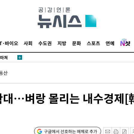
…희망지 못
날씨]
요 선제 대
단
무'
IT·바이오
사회
수도권
지방
문화
스포츠
연예
 마쳐
동산
부장 기소
"
확대…벼랑 몰리는 내수경제[
협회
 교수…이
절차 개시
25.3%↑
구글에서 선호하는 매체로 추가