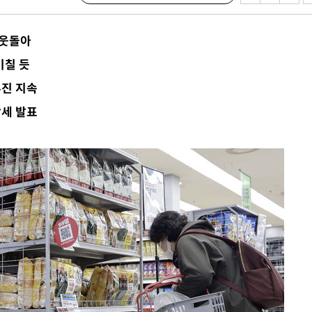
 웃돌아
 하향
미칠 듯
별재난지역
부진 지속
…희망지 못
상세 발표
날씨]
요 선제 대
단
무'
 마쳐
부장 기소
"
협회