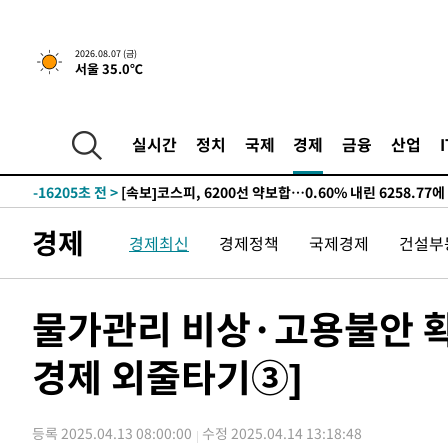
선포
-24132초 전 >
[단독]중수청 지원 검사들, 정원 초과 시 낮은 계급 임용
갈 수도
-22103초 전 >
낮 최고 37도 찜통더위…곳곳 소나기·강원 많은 비[내일
2026.08.07 (금)
서울 35.0℃
-20409초 전 >
SK하이닉스, 용인·청주 팹에 54조 투자…"AI 메모리 수
응"
-17265초 전 >
여자배구 이재영·이다영 자매, 아제르바이잔 투란VC 입
-16518초 전 >
외국인 심판 성 접대 7경기 들여다보니…한국 축구 '5승 2
실시간
정치
국제
경제
금융
산업
-16252초 전 >
[속보]코스닥, 2.86포인트(0.36%) 내린 798.81마감
-16205초 전 >
[속보]코스피, 6200선 약보합…0.60% 내린 6258.77에
-16185초 전 >
[속보]원·달러 환율, 7.7원 내린 1416.1원 마감
경제
경제최신
경제정책
국제경제
건설부
-16074초 전 >
[속보] 노원서 40.1도 관측…서울, 2018년 이후 첫 40도
-13164초 전 >
[속보]종합특검, '계엄 수용공간 확보' 신용해 前교정본
-12037초 전 >
외신들도 주목한 韓축구 파문…"국민적 공분에 수사 재개
물가관리 비상·고용불안 
-12008초 전 >
11시간 압수수색에 성접대 파문까지…'쑥대밭' 된 축구
경제 외줄타기③]
-11030초 전 >
[속보]규제합리화위원회 부위원장에 김태유 서울대 공대
병태 후임
-7388초 전 >
[속보]국힘 윤리위, '돌려차기 발언' 진종오·서범수 징계 
-2713초 전 >
[속보] 7월 중국 수출 23.9%↑ 수입 27.5%↑…무역총액 
등록 2025.04.13 08:00:00
수정 2025.04.14 13:18:48
2분 전 >
[속보]'채상병 순직 책임' 임성근, 항소심도 징역 3년