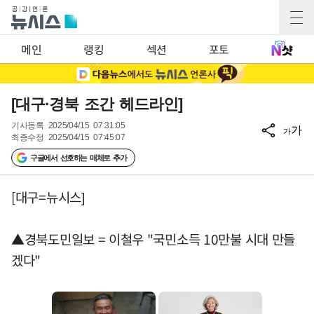
메인
랭킹
섹션
포토
[대구·경북 조간 헤드라인]
기사등록
2025/04/15 07:31:05
가
가
최종수정
2025/04/15 07:45:07
구글에서 선호하는 매체로 추가
[대구=뉴시스]
▲경북도민일보 = 이철우 "국민소득 10만불 시대 만들
겠다"