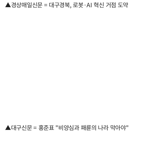
▲경상매일신문 = 대구경북, 로봇·AI 혁신 거점 도약
▲대구신문 = 홍준표 "비양심과 패륜의 나라 막아야"