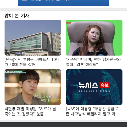
많이 본 기사
[단독]인천 부평구 아파트서 10대
'서준맘' 박세미, 연하 남자친구와
가 40대 친모 살해
열애 "결혼 생각도"
백혈병 재발 최성원 "치료가 날
[속보]이 대통령 "부동산 공급 기
죽이는 것 같았다" 눈물
존 사고방식 매달리지 말고 과감
히 실천"