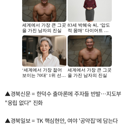
▲경북신문 = 한덕수 출마론에 주자들 반발…지도부
"옹립 없다" 진화
▲경북일보 = TK 핵심현안, 여야 '공약집'에 담는다