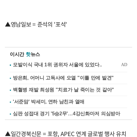
▲영남일보 = 준석의 '포석'
이시간
핫
뉴스
방은희, 어머니 고독사에 오열 "이틀 만에 발견"
백혈병 재발 최성원 "치료가 날 죽이는 것 같아"
'서준맘' 박세미, 연하 남친과 열애
심판 성접대 경기 '5승2무'…4강신화마저 의심받아
▲일간경북신문 = 포항, APEC 연계 글로벌 행사 유치