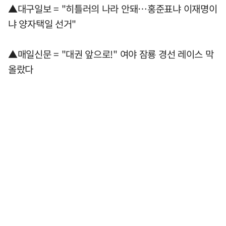
▲대구일보 = "히틀러의 나라 안돼…홍준표냐 이재명이
냐 양자택일 선거"
▲매일신문 = "대권 앞으로!" 여야 잠룡 경선 레이스 막
올랐다