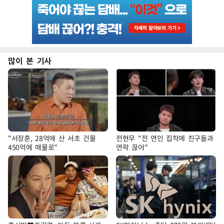
많이 본 기사
"서장훈, 28억에 산 서초 건물
전현무 "전 연인 집착에 친구들과
450억에 매물로"
연락 끊어"