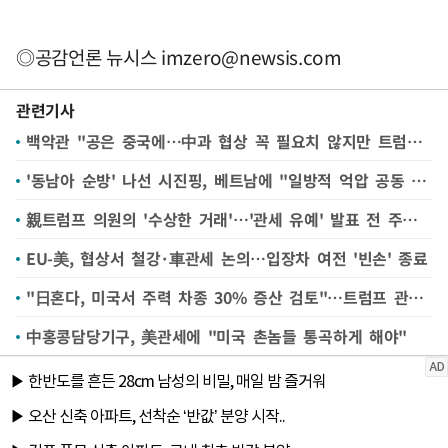
◎공감언론 뉴시스
imzero@newsis.com
관련기사
백악관 "공은 중국에…中과 협상 꼭 필요치 않지만 트럼프 열려있어"
'동남아 순방' 나선 시진핑, 베트남에 "일방적 억압 공동 대응"(종합)
親트럼프 의원의 '수상한 거래'…'관세 유예' 발표 전 주식 매수
EU-美, 협상서 철강·車관세 논의…입장차 여전 '빈손' 종료
"日혼다, 미국서 주력 차종 30% 증산 검토"…트럼프 관세 대응
中홍콩담당기구, 美관세에 "미국 촌놈들 통곡하게 해야"