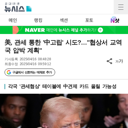
메인
랭킹
섹션
포토
美, 관세 통한 '中고립' 시도?…"협상서 교역
국 압박 계획"
기사등록
2025/04/16 08:48:28
가
가
최종수정
2025/04/16 09:59:12
구글에서 선호하는 매체로 추가
각국 '관세협상' 테이블에 中견제 카드 올릴 가능성