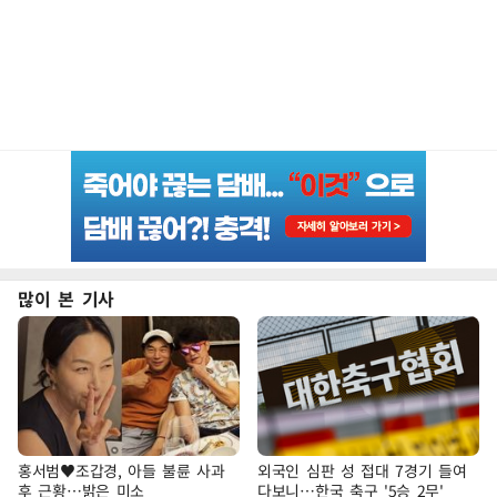
많이 본 기사
홍서범♥조갑경, 아들 불륜 사과
외국인 심판 성 접대 7경기 들여
후 근황…밝은 미소
다보니…한국 축구 '5승 2무'