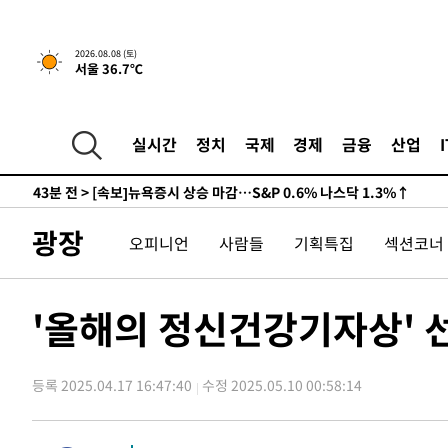
-24505초 전 >
남자 농구, 나고야 아시안게임서 '홈팀' 일본과 한일전
-23881초 전 >
여수 오동도 해상서 모터보트 전복…1명 사망·1명 실종
2026.08.08 (토)
서울 36.7℃
-20108초 전 >
극한폭염 한풀 꺾이지만…'낮 최고 35도' 무더위, 열대야
주 날씨]
-17126초 전 >
축구협회 "압수수색·성접대 논란 사과…쇄신의 기회로 
-15643초 전 >
[속보]'압수수색·성접대 논란' 축구협회 "실망과 걱정 
실시간
정치
국제
경제
금융
산업
송"
-4264초 전 >
'최고 37도' 폭염 지속…강원동해안 최대 150㎜ 비
43분 전 >
[속보]뉴욕증시 상승 마감…S&P 0.6% 나스닥 1.3%↑
-29281초 전 >
백운산서 80년근 천종산삼 9뿌리 발견…감정가 1.3억원
광장
오피니언
사람들
기획특집
섹션코너
-26991초 전 >
선재도서 해루질 나섰다 실종 60대, 닷새 만에 숨진 채 발
-24525초 전 >
남자 농구, 나고야 아시안게임서 '홈팀' 일본과 한일전
-23901초 전 >
여수 오동도 해상서 모터보트 전복…1명 사망·1명 실종
'올해의 정신건강기자상' 
-20128초 전 >
극한폭염 한풀 꺾이지만…'낮 최고 35도' 무더위, 열대야
주 날씨]
-17146초 전 >
축구협회 "압수수색·성접대 논란 사과…쇄신의 기회로 
등록 2025.04.17 16:47:40
수정 2025.05.10 00:58:14
-15663초 전 >
[속보]'압수수색·성접대 논란' 축구협회 "실망과 걱정 
송"
-4284초 전 >
'최고 37도' 폭염 지속…강원동해안 최대 150㎜ 비
43분 전 >
[속보]뉴욕증시 상승 마감…S&P 0.6% 나스닥 1.3%↑