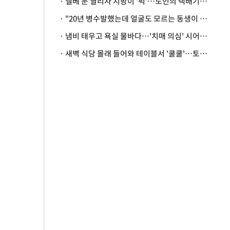
· 엘베 문 열리자 지팡이 '퍽'…노인의 택배기사 폭행 이유
· "20년 병수발했는데 얼굴도 모르는 동생이 유산 절반을"…배다른 형제 상속권 있을까
· 냄비 태우고 욕실 물바다…'치매 의심' 시어머니 검사 권유했다가 '날벼락'
· 새벽 식당 몰래 들어와 테이블서 '쿨쿨'…토사물 남기고 사라진 남성