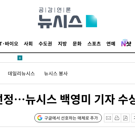
 계속[다음
삼겠다"
안겨드려 죄
IT·바이오
사회
수도권
지방
문화
스포츠
연예
데일리뉴시스
뉴시스 봉사
견
선정…뉴시스 백영미 기자 수
 계속[다음
삼겠다"
안겨드려 죄
구글에서 선호하는 매체로 추가