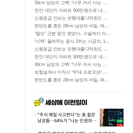
"주식 매일 사고판다"는 美 젊은
남성들…64%가 "나는 인생의
패배자“