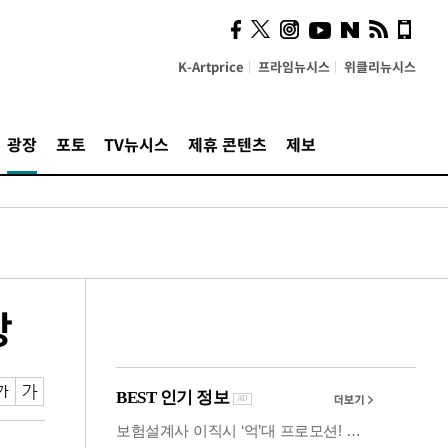
사이 해답 찾았죠"…알을
깨고 나온 '초자아'
K-Artprice
프라임뉴시스
위클리뉴시스
광장
포토
TV뉴시스
제휴 콘텐츠
제보
상