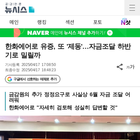
메인
랭킹
섹션
포토
한화에어로 유증, 또 '제동'…자금조달 하반
기로 밀릴까
기사등록
2025/04/17 17:08:50
가
가
최종수정
2025/04/17 18:48:23
구글에서 선호하는 매체로 추가
금감원의 추가 정정요구로 사실상 6월 자금 조달 어
려워
한화에어로 "자세히 검토해 성실히 답변할 것"