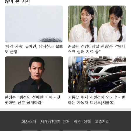
많이 본 기사
'마약 자숙' 유아인, 남사친과 볼뽀
손떨림 건강이상설 한승연…"목디
뽀 근황
스크 심해 치료 중"
한정수 "황정민 선배만 피해…떳
기름값 뛰자 친환경차 인기↑…변
떳하면 신분 공개하라"
하는 자동차 트렌드[세쓸통]
회사소개
제휴/컨텐츠 판매
약관·정책
고충처리