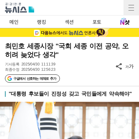
메인
랭킹
섹션
포토
최민호 세종시장 "국회 세종 이전 공약, 오
히려 늦었다 생각"
기사등록
2025/04/30 11:11:39
가
가
최종수정
2025/04/30 12:56:23
구글에서 선호하는 매체로 추가
"대통령 후보들이 진정성 갖고 국민들에게 약속해야"