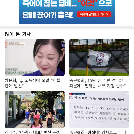
많이 본 기사
방은희, 母 고독사에 오열 "이틀
축구협회, 15년 전 심판 성 접대
만에 발견"
파문에 "현재는 내부 지침 준수"
김지수, '여행사 대표' 변신 근황
축구협회 '성접대' 감사보고서 나