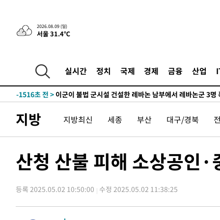
-26337초 전 >
손흥민, 68분 뛰고 2경기 침묵…LAFC, 톨루카에 1-0 승
-25609초 전 >
'2경기 연속 침묵' 손흥민, 톨루카전 68분만 뛰고 슈팅 0
2026.08.09 (일)
서울 31.4℃
-24361초 전 >
이강인, 오늘 서울서 AT마드리드 입단식…'전례 없는 특
-11243초 전 >
'여긴 20도, 저긴 50도'…열화상 카메라로 본 폭염 저감
차'
-10714초 전 >
콜롬비아 신임 우파 대통령 취임 하루만에 차량폭탄 폭발
실시간
정치
국제
경제
금융
산업
-4308초 전 >
튀르키예 외무장관, "메카 3국 방위협정은 이란이 목표 아냐
-1516초 전 >
이군이 불법 군시설 건설한 레바논 남부에서 레바논군 3명 
상
22분 전 >
[속보]美중부 사령관, 이스라엘 긴급방문 다중화된 전선 상황 
지방
지방최신
세종
부산
대구/경북
55분 전 >
美 국방부, 켄달 전 공군장관 보안허가 취소…“에어포스원 기밀
론 누출”
55분 전 >
‘축구의 신’ 아르헨티나 축구 선수 메시의 부친 지병 별세
55분 전 >
“美 이란전 무기 소진…북한과 분쟁시 주한 미군 취약해질 수 
산청 산불 피해 소상공인·중
-31065초 전 >
[속보]장은수, KLPGA 제주삼다수 역전 우승…데뷔 10년
정상
-26430초 전 >
"얼마나 더웠으면"…안동 물길공원서 헤엄친 구렁이 '소
등록 2025.05.02 10:50:00
수정 2025.05.02 11:38:25
-26357초 전 >
손흥민, 68분 뛰고 2경기 침묵…LAFC, 톨루카에 1-0 승
-25629초 전 >
'2경기 연속 침묵' 손흥민, 톨루카전 68분만 뛰고 슈팅 0
-24381초 전 >
이강인, 오늘 서울서 AT마드리드 입단식…'전례 없는 특