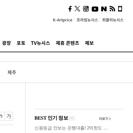
사이 해답 찾았죠"…알을
깨고 나온 '초자아'
K-Artprice
프라임뉴시스
위클리뉴시스
광장
포토
TV뉴시스
제휴 콘텐츠
제보
제주