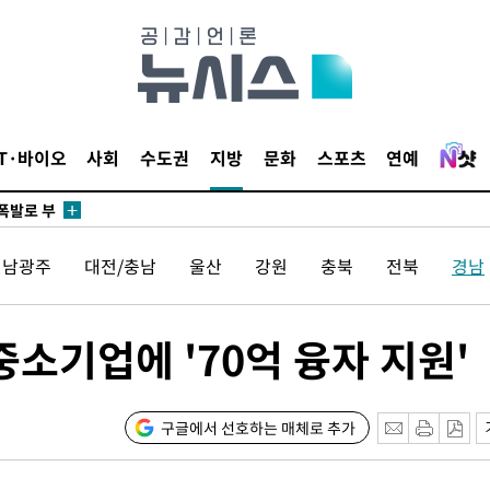
리(종합)
개
급대우'
시설 '온도
 사건
IT·바이오
사회
수도권
지방
문화
스포츠
연예
 " 밝혀
폭발로 부
논의
전남광주
대전/충남
울산
강원
충북
전북
경남
정보, 언
있어”
소기업에 '70억 융자 지원'
 차에 첫
동'
리(종합)
구글에서 선호하는 매체로 추가
개
급대우'