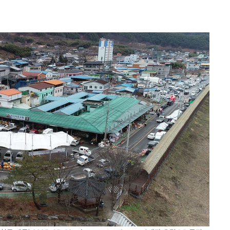
시설 '온도
 사건
 " 밝혀
폭발로 부
논의
정보, 언
있어”