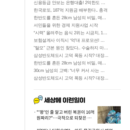
"'꽝'인 줄 알고 버린 복권이 16억
원짜리?"…극적으로 되찾은 사
연