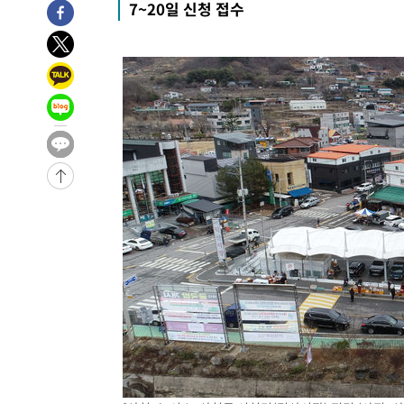
7~20일 신청 접수
-11263초 전 >
'여긴 20도, 저긴 50도'…열화상 카메라로 본 폭염 저감
차'
-10734초 전 >
콜롬비아 신임 우파 대통령 취임 하루만에 차량폭탄 폭발
-4328초 전 >
튀르키예 외무장관, "메카 3국 방위협정은 이란이 목표 아냐
-1536초 전 >
이군이 불법 군시설 건설한 레바논 남부에서 레바논군 3명 
상
22분 전 >
[속보]美중부 사령관, 이스라엘 긴급방문 다중화된 전선 상황 
54분 전 >
美 국방부, 켄달 전 공군장관 보안허가 취소…“에어포스원 기밀
론 누출”
55분 전 >
‘축구의 신’ 아르헨티나 축구 선수 메시의 부친 지병 별세
55분 전 >
“美 이란전 무기 소진…북한과 분쟁시 주한 미군 취약해질 수 