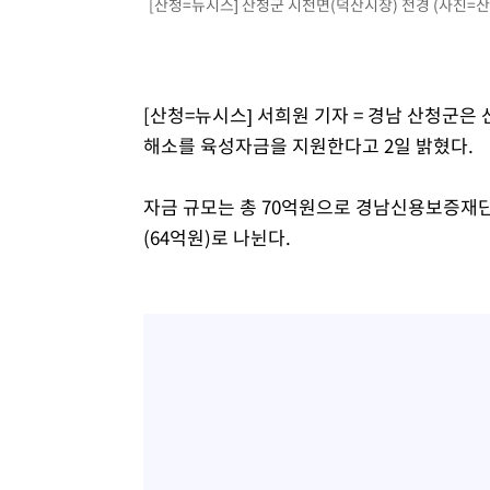
[산청=뉴시스] 산청군 시천면(덕산시장) 전경 (사진=산청군 
[산청=뉴시스] 서희원 기자 = 경남 산청군
해소를 육성자금을 지원한다고 2일 밝혔다.
자금 규모는 총 70억원으로 경남신용보증재단
(64억원)로 나뉜다.