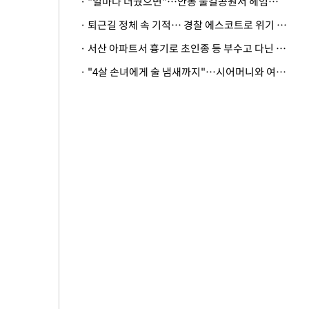
· "얼마나 더웠으면"…안동 물길공원서 헤엄친 구렁이 '소동'
· 퇴근길 정체 속 기적… 경찰 에스코트로 위기 넘긴 생후 2일 신생아
· 서산 아파트서 흉기로 초인종 등 부수고 다닌 50대 정신병원행
· "4살 손녀에게 술 냄새까지"…시어머니와 여행 가도 될까