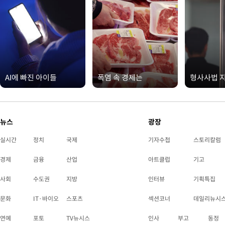
AI에 빠진 아이들
폭염 속 경제는
형사사법 
뉴스
광장
실시간
정치
국제
기자수첩
스토리칼럼
경제
금융
산업
아트클럽
기고
사회
수도권
지방
인터뷰
기획특집
문화
IT·바이오
스포츠
섹션코너
데일리뉴시
연예
포토
TV뉴시스
인사
부고
동정