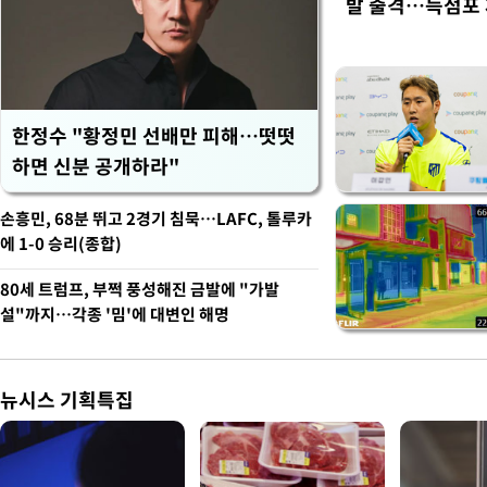
발 출격…득점포
한정수 "황정민 선배만 피해…떳떳
하면 신분 공개하라"
손흥민, 68분 뛰고 2경기 침묵…LAFC, 톨루카
에 1-0 승리(종합)
80세 트럼프, 부쩍 풍성해진 금발에 "가발
설"까지…각종 '밈'에 대변인 해명
뉴시스 기획특집