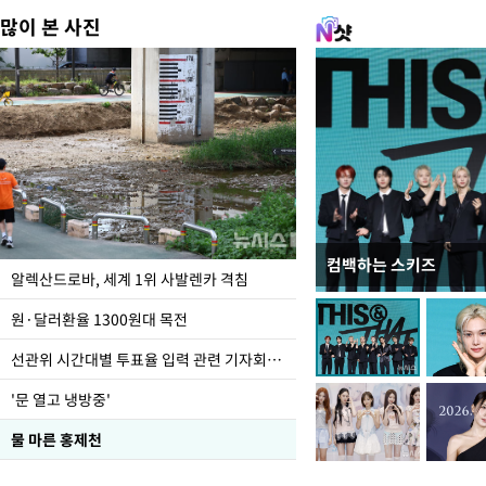
많이 본 사진
컴백하는 스키즈
극한 폭염에 바닥 드
알렉산드로바, 세계 1위 사발렌카 격침
도
원·달러환율 1300원대 목전
선관위 시간대별 투표율 입력 관련 기자회견하는 주진우 의원
'문 열고 냉방중'
물 마른 홍제천