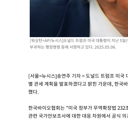
-4544초 전 >
이강인, 오늘 서울서 AT마드리드 입단식…'전례 없는 특급대우'
2시간 전 >
'여긴 20도, 저긴 50도'…열화상 카메라로 본 폭염 저감시설 '온도
2시간 전 >
콜롬비아 신임 우파 대통령 취임 하루만에 차량폭탄 폭발 사건
4시간 전 >
튀르키예 외무장관, "메카 3국 방위협정은 이란이 목표 아냐 " 밝혀
5시간 전 >
이군이 불법 군시설 건설한 레바논 남부에서 레바논군 3명 폭발로 
[워싱턴=AP/뉴시스]도널드 트럼프 미국 대통령이 지난 5일
부과하는 행정명령 등에 서명하고 있다. 2025.05.06.
[서울=뉴시스]송연주 기자 = 도널드 트럼프 미국 
별 관세 계획을 발표하겠다고 밝힌 가운데, 한국
했다.
한국바이오협회는 "미국 정부가 무역확장법 232조
관련 국가안보조사에 대한 대응 차원에서 공식 의견