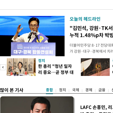
오늘의 헤드라인
"김민석, 강원·TK
누적 1.48%p차 박
더불어민주당 8·17 전당대
가 강원·대구·경북에서 치
48.54%(1만8977표)를 
정치
를 1622표(4.14%p) 차
피
한 총리 "청년 일자
·인천 권리당원 투표에서도 
리 중요…곧 정부 대
적 합산(가중치 미반영)에서도
책"
많이 본 기사
종합
정치
국제
경제
금융
LAFC 손흥민, 