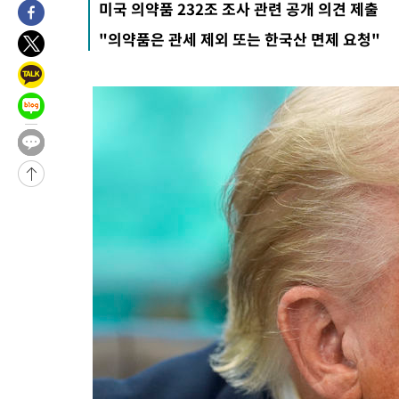
미국 의약품 232조 조사 관련 공개 의견 제출
5시간 전 >
이군이 불법 군시설 건설한 레바논 남부에서 레바논군 3명 폭발로 
"의약품은 관세 제외 또는 한국산 면제 요청"
-30420초 전 >
네타냐후, 트럼프의 가자 평화 2차 15개조 평화안 '거부'
-27016초 전 >
이강인 ATM 입단식에 '상암벌 들썩'…"세계적인 선수 되길"
-26012초 전 >
태풍 돌핀, 중 저장성 타이저우시 해안에 상륙 (1보)
-23358초 전 >
AT마드리드 데뷔 앞둔 이강인, 맨시티전 선발 대신 '벤치 시작'
-21988초 전 >
[속보]與 강원·TK 당원투표 합산 김민석 48.54%로 승리…
44.40%
-21322초 전 >
與 강원·TK 당원투표 합산 김민석 46.01%로 승리…정청래
44.53%
-21162초 전 >
[속보]與전대 권리당원투표…강원·경북 김민석, 대구 정청래 
-20969초 전 >
[속보]與 당대표 경선, 경북 권리당원 투표 김민석 47.37%·
45.71%
-20871초 전 >
[속보]與 당대표 경선, 대구 권리당원 투표 정청래 47.82%·
46.35%
-20668초 전 >
[속보]與 당대표 경선, 강원 권리당원 투표 김민석 승리…50.3
득표
-18586초 전 >
"일본축구협회, 대한축구협회 성 접대 의혹 심판 조사"
-11228초 전 >
[속보]장은수, KLPGA 제주삼다수 역전 우승…데뷔 10년 차에
정상
-6593초 전 >
"얼마나 더웠으면"…안동 물길공원서 헤엄친 구렁이 '소동'
-6520초 전 >
손흥민, 68분 뛰고 2경기 침묵…LAFC, 톨루카에 1-0 승리(종합
-5792초 전 >
'2경기 연속 침묵' 손흥민, 톨루카전 68분만 뛰고 슈팅 0개