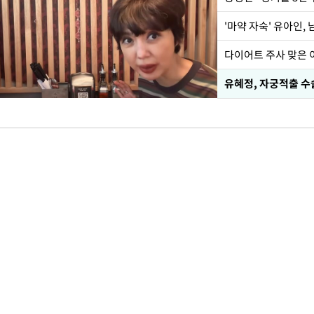
'마약 자숙' 유아인,
유혜정, 자궁적출 수