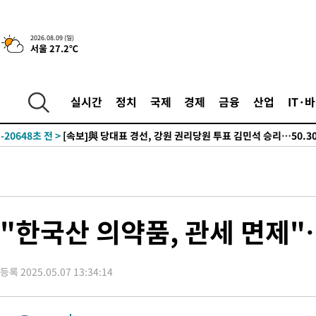
-23338초 전 >
AT마드리드 데뷔 앞둔 이강인, 맨시티전 선발 대신 '벤치 시작'
-21968초 전 >
[속보]與 강원·TK 당원투표 합산 김민석 48.54%로 승리…
2026.08.09 (일)
서울 27.2℃
44.40%
-21302초 전 >
與 강원·TK 당원투표 합산 김민석 46.01%로 승리…정청래
44.53%
-21142초 전 >
[속보]與전대 권리당원투표…강원·경북 김민석, 대구 정청래 
-20949초 전 >
[속보]與 당대표 경선, 경북 권리당원 투표 김민석 47.37%·
실시간
정치
국제
경제
금융
산업
IT·
45.71%
-20851초 전 >
[속보]與 당대표 경선, 대구 권리당원 투표 정청래 47.82%·
46.35%
-20648초 전 >
[속보]與 당대표 경선, 강원 권리당원 투표 김민석 승리…50.3
득표
-18566초 전 >
"일본축구협회, 대한축구협회 성 접대 의혹 심판 조사"
-11208초 전 >
[속보]장은수, KLPGA 제주삼다수 역전 우승…데뷔 10년 차에
정상
-6573초 전 >
"얼마나 더웠으면"…안동 물길공원서 헤엄친 구렁이 '소동'
-6500초 전 >
손흥민, 68분 뛰고 2경기 침묵…LAFC, 톨루카에 1-0 승리(종합
"한국산 의약품, 관세 면제
-5772초 전 >
'2경기 연속 침묵' 손흥민, 톨루카전 68분만 뛰고 슈팅 0개
-4524초 전 >
이강인, 오늘 서울서 AT마드리드 입단식…'전례 없는 특급대우'
등록 2025.05.07 13:34:14
2시간 전 >
'여긴 20도, 저긴 50도'…열화상 카메라로 본 폭염 저감시설 '온도
2시간 전 >
콜롬비아 신임 우파 대통령 취임 하루만에 차량폭탄 폭발 사건
4시간 전 >
튀르키예 외무장관, "메카 3국 방위협정은 이란이 목표 아냐 " 밝혀