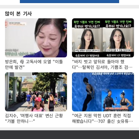
많이 본 기사
방은희, 母 고독사에 오열 "이틀
"바지 벗고 앞뒤로 돌아야 했
만에 발견"
다"…탈북민 김서아, 기쁨조 검사
수치심 회상
김지수, '여행사 대표' 변신 근황
"여군 지원 막힌 UDT 훈련 직접
"가볼 만하니…"
해봤습니다"…707 출신 女유튜버
'완벽 소화'