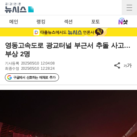
메인
랭킹
섹션
포토
영동고속도로 광교터널 부근서 추돌 사고…
부상 2명
기사등록
2025/05/10 12:04:08
가
가
최종수정
2025/05/10 12:28:24
구글에서 선호하는 매체로 추가