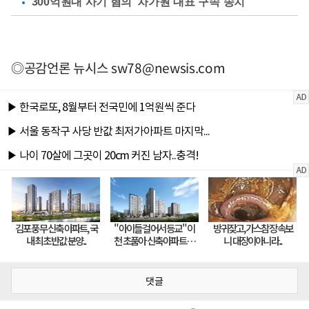
'300억원대 사기 혐의' 차가원 대표 구속 송치
◎공감언론 뉴시스
sw78@newsis.com
댓글