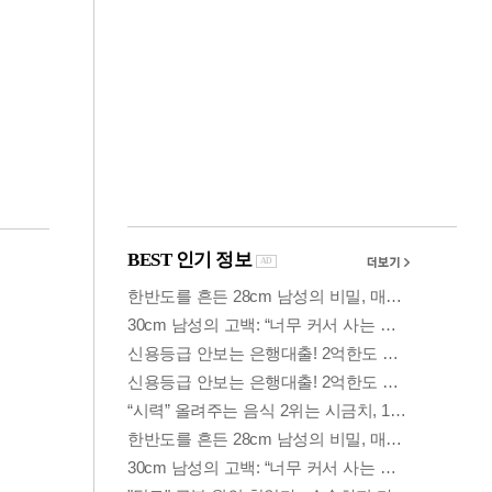
금융
시
다시 뛰는 코스닥…