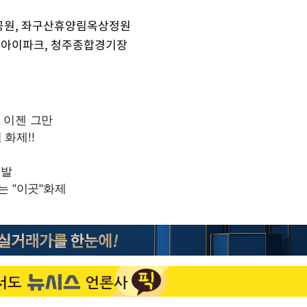
"손 떨림 포착"…카라 한승
1
연, 건강 괜찮나 팬들 '걱정'
 공원, 좌구산휴양림옥상정원
산 아이파크, 청주종합경기장
'덜 똘똘한 한 채' 시대 
2
에 쏠리는 관심[세제 개편,
김희철, 거꾸로 걸린 광복
3
"X돌았네"
외신 주목한 '축구협회 성접
4
속[다음주
한일월드컵까지 소환
다"
'고지용과 이혼' 허양임, 
려 죄송"
5
차가원 "○○○ 까면 주변
6
미반환 속 녹취 폭로 파장
"한국판 팔란티어 꿈꾼다
7
AI 사업에 진심인 이유