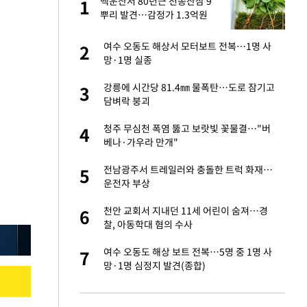
백운산서 80년근 천종산삼 9
1
1
뿌리 발견…감정가 1.3억원
오나…20억대 아파트
여수 오동도 해상서 모터보트 전복…1명 사
2
2
 그 이후②]
망·1명 실종
절 태극기 현수막에
강릉에 시간당 81.4㎜ 물폭탄…도로 잠기고
3
3
담벼락 붕괴
대 의혹'…2002
청주 무심천 폭염 뚫고 보랏빛 꽃물결…"버
4
4
베나·가우라 만개"
새 출발했다
전남광주서 트레일러와 충돌한 트럭 화재…
5
5
운전자 부상
 다 죽어"…전세금
천안 교회서 지내던 11세 어린이 숨져…경
6
6
찰, 아동학대 혐의 수사
"…네이버가 국방
여수 오동도 해상 보트 전복…5명 중 1명 사
7
7
망·1명 심정지 발견(종합)