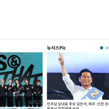
뉴시스Pic
슨 일이? [뉴시스국회토pic]
민주당 당대표 후보 김민석, 제주·인천 
투표서 정청래에 승리