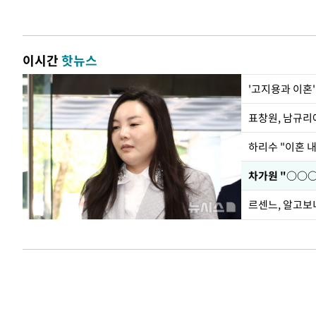
이시간
핫뉴스
'고지용과 이혼'
하리수 "이혼 
르센느, 알고보