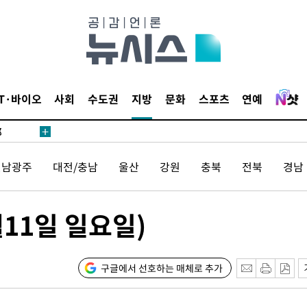
·서미화·
IT·바이오
사회
수도권
지방
문화
스포츠
연예
1위… 정
鄭
위해 뛸
전남광주
대전/충남
울산
강원
충북
전북
경남
승리
내일날씨]
 원해 아
11일 일요일)
보
구글에서 선호하는 매체로 추가