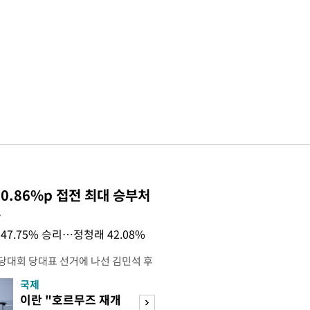
0.86%p 접전 최대 승부처
목
47.75% 승리…정청래 42.08%
전당대회 당대표 선거에 나선 김민석 후
역 순회경선에서 '누적 1위'를 탈환했
국제
경제
 우세 지역으로 점쳐졌던 충청권과 부산
이란 "호르무즈 재개
세계식량가격 다