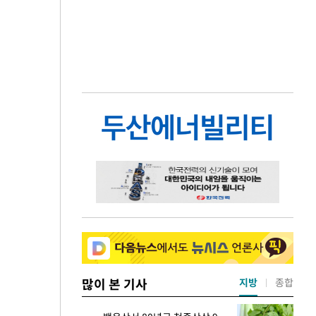
많이 본 기사
지방
종합