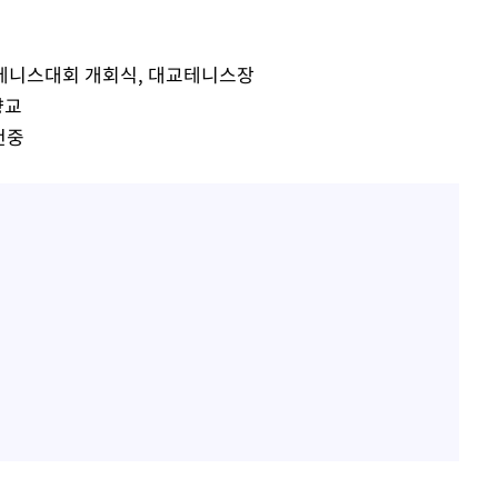
 테니스대회 개회식, 대교테니스장
속[다음주
향교
다"
천중
려 죄송"
·서미화·
1위… 정
鄭
위해 뛸
승리
내일날씨]
 원해 아
보