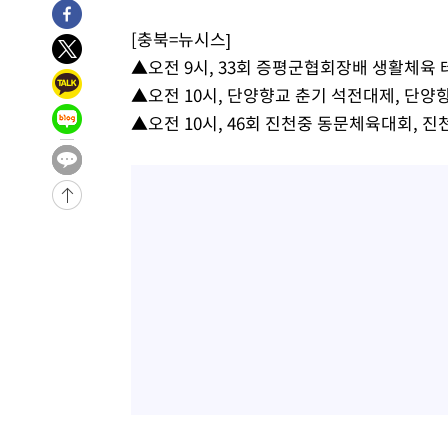
39분 전 >
남자 농구, 나고야 아시안게임서 '홈팀' 일본과 한일전
[충북=뉴시스]
49분 전 >
여수 오동도 해상서 모터보트 전복…1명 사망·1명 실종
▲오전 9시, 33회 증평군협회장배 생활체육
1시간 전 >
극한폭염 한풀 꺾이지만…'낮 최고 35도' 무더위, 열대야 계
▲오전 10시, 단양향교 춘기 석전대제, 단양
날씨]
2시간 전 >
축구협회 "압수수색·성접대 논란 사과…쇄신의 기회로 삼겠
▲오전 10시, 46회 진천중 동문체육대회, 진
3시간 전 >
[속보]'압수수색·성접대 논란' 축구협회 "실망과 걱정 안겨드
6시간 전 >
'최고 37도' 폭염 지속…강원동해안 최대 150㎜ 비
8시간 전 >
[속보]뉴욕증시 상승 마감…S&P 0.6% 나스닥 1.3%↑
-30786초 전 >
이란 "호르무즈 재개방 합의 근접…美 배상 선행돼야"
-21833초 전 >
[속보]與최고위원 제주·인천 순회경선…박선원·최민희
한민수·김용 순
-21786초 전 >
[속보]김민석, 與 전대 당원투표 누적 득표율 45.42%로 
청래 44.56%
-21068초 전 >
[속보]與 대표 경선 제주·인천 당원투표…金 47.75%·
42.08%·宋 10.17%
-20602초 전 >
이강인 "아틀레티코 이적 기뻐…등번호 7번 의미보단 팀 
것"
-20537초 전 >
[속보]與 당대표 경선, 제주·인천 권리당원 투표 김민석 
-14311초 전 >
낮 최고 35도 '무더위'…동해안 시간당 30㎜ '강한 비'[
-13581초 전 >
[속보]이강인 "감독님이 원하는 마음 느꼈고, 많은 트로피
틀레티코 이적"
-13363초 전 >
수도권 40도 육박 '펄펄'…동해안 일부 지역엔 호의주의