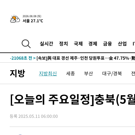
2026.08.08 (토)
서울 27.1℃
8시간 전 >
[속보]뉴욕증시 상승 마감…S&P 0.6% 나스닥 1.3%↑
-30786초 전 >
이란 "호르무즈 재개방 합의 근접…美 배상 선행돼야"
-21833초 전 >
[속보]與최고위원 제주·인천 순회경선…박선원·최민희
실시간
정치
국제
경제
금융
산업
한민수·김용 순
-21786초 전 >
[속보]김민석, 與 전대 당원투표 누적 득표율 45.42%로 
청래 44.56%
-21068초 전 >
[속보]與 대표 경선 제주·인천 당원투표…金 47.75%·
42.08%·宋 10.17%
-20602초 전 >
이강인 "아틀레티코 이적 기뻐…등번호 7번 의미보단 팀 
지방
지방최신
세종
부산
대구/경북
것"
-20537초 전 >
[속보]與 당대표 경선, 제주·인천 권리당원 투표 김민석 
-14311초 전 >
낮 최고 35도 '무더위'…동해안 시간당 30㎜ '강한 비'[
-13581초 전 >
[속보]이강인 "감독님이 원하는 마음 느꼈고, 많은 트로피
[오늘의 주요일정]충북(5월
틀레티코 이적"
-13363초 전 >
수도권 40도 육박 '펄펄'…동해안 일부 지역엔 호의주의
-12332초 전 >
온열질환 사망자 3명 늘어…누적 환자 3000명 돌파
등록 2025.05.11 06:00:00
-6277초 전 >
강릉에 시간당 81.4㎜ 물폭탄…도로 잠기고 담벼락 붕괴
-2384초 전 >
백운산서 80년근 천종산삼 9뿌리 발견…감정가 1.3억원
-94초 전 >
선재도서 해루질 나섰다 실종 60대, 닷새 만에 숨진 채 발견