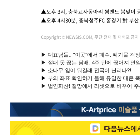
-12332초 전 >
온열질환 사망자 3명 늘어…누적 환자 3000명 돌파
▲오후 3시, 충북교사동아리 썸밴드 봄맞이
-6277초 전 >
강릉에 시간당 81.4㎜ 물폭탄…도로 잠기고 담벼락 붕괴
▲오후 4시30분, 충북청주FC 홈경기 對 부
-2384초 전 >
백운산서 80년근 천종산삼 9뿌리 발견…감정가 1.3억원
-94초 전 >
선재도서 해루질 나섰다 실종 60대, 닷새 만에 숨진 채 발견
Copyright © NEWSIS.COM, 무단 전재 및 재배포 금지
39분 전 >
남자 농구, 나고야 아시안게임서 '홈팀' 일본과 한일전
49분 전 >
여수 오동도 해상서 모터보트 전복…1명 사망·1명 실종
1시간 전 >
극한폭염 한풀 꺾이지만…'낮 최고 35도' 무더위, 열대야 계
날씨]
2시간 전 >
축구협회 "압수수색·성접대 논란 사과…쇄신의 기회로 삼겠
3시간 전 >
[속보]'압수수색·성접대 논란' 축구협회 "실망과 걱정 안겨드
6시간 전 >
'최고 37도' 폭염 지속…강원동해안 최대 150㎜ 비
8시간 전 >
[속보]뉴욕증시 상승 마감…S&P 0.6% 나스닥 1.3%↑