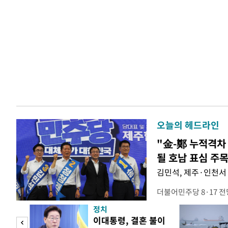
오늘의 헤드라인
"金-鄭 누적격차 
될 호남 표심 주
김민석, 제주·인천서 
더불어민주당 8·17 
보가 8일 제주·인천 지
정치
다. 앞서 정청래 후보
희망
이대통령, 결혼 불이