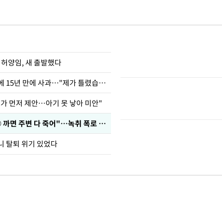
 허양임, 새 출발했다
표창원, 남규리에 15년 만에 사과…"제가 틀렸습니다"
내가 먼저 제안…아기 못 낳아 미안"
차가원 "○○○ 까면 주변 다 죽어"…녹취 폭로 파장
니 탈퇴 위기 있었다