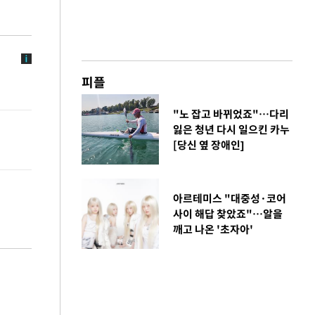
피플
"노 잡고 바뀌었죠"…다리
잃은 청년 다시 일으킨 카누
[당신 옆 장애인]
아르테미스 "대중성·코어
사이 해답 찾았죠"…알을
깨고 나온 '초자아'