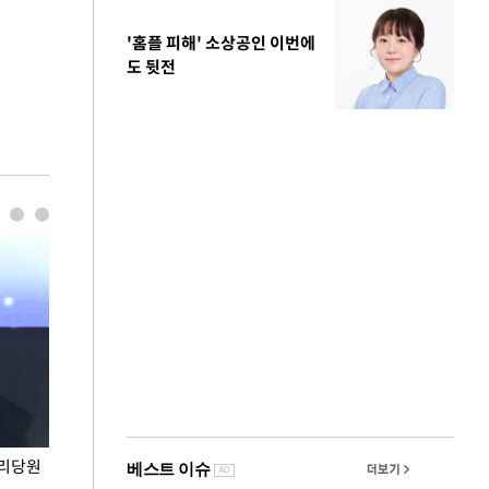
'홈플 피해' 소상공인 이번에
도 뒷전
권리당원
무더위 잊는 도심형 여름 축제 '2026 서울 바캉스
용산어린이정원 앞
페스티벌'